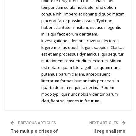
dolore te feugait nulla facilisi. Nam liber
tempor cum soluta nobis eleifend option
congue nihil imperdiet doming id quod mazim
placerat facer possim assum. Typi non
habent claritatem insitam; est usus legentis
in iis qui facit eorum claritatem.
Investigationes demonstraverunt lectores
legere me lius quod ii legunt saepius. Claritas
est etiam processus dynamicus, qui sequitur
mutationem consuetudium lectorum. Mirum
est notare quam littera gothica, quam nunc
putamus parum claram, anteposuerit
litterarum formas humanitatis per seacula
quarta decima et quinta decima. Eodem
modo typi, qui nunc nobis videntur parum
clari, fiant sollemnes in futurum.
PREVIOUS ARTICLES
NEXT ARTICLES
The multiple crises of
Il regionalismo