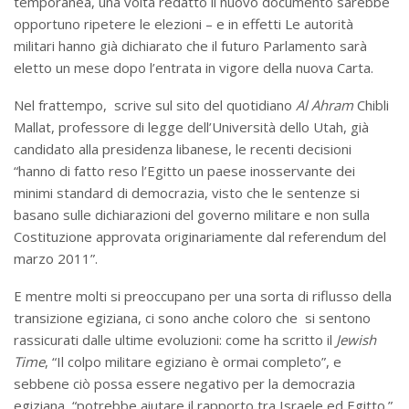
temporanea, una volta redatto il nuovo documento sarebbe
opportuno ripetere le elezioni – e in effetti Le autorità
militari hanno già dichiarato che il futuro Parlamento sarà
eletto un mese dopo l’entrata in vigore della nuova Carta.
Nel frattempo, scrive sul sito del quotidiano
Al Ahram
Chibli
Mallat, professore di legge dell’Università dello Utah, già
candidato alla presidenza libanese, le recenti decisioni
“hanno di fatto reso l’Egitto un paese inosservante dei
minimi standard di democrazia, visto che le sentenze si
basano sulle dichiarazioni del governo militare e non sulla
Costituzione approvata originariamente dal referendum del
marzo 2011”.
E mentre molti si preoccupano per una sorta di riflusso della
transizione egiziana, ci sono anche coloro che si sentono
rassicurati dalle ultime evoluzioni: come ha scritto il
Jewish
Time
, “Il colpo militare egiziano è ormai completo”, e
sebbene ciò possa essere negativo per la democrazia
egiziana, “potrebbe aiutare il rapporto tra Israele ed Egitto.”