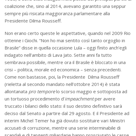
coalizione che, sino al 2014, avevano garantito una seppur
sempre più risicata maggioranza parlamentare alla
Presidente Dilma Rousseff.
Non erano certo queste le aspettative, quando nel 2009 Rio
ottenne i Giochi. “Non ho mai sentito così tanto orgoglio in
Brasile” disse in quella occasione Lula – oggi finito anch’egli
indagato nell’ambito di Lava Jato. Sette anni fa tutto
sembrava possibile, mentre ora il Brasile è bloccato in una
crisi – politica, morale ed economica – senza precedenti.
Come non bastasse, poi, la Presidente Dilma Rousseff
(rieletta al secondo mandato nell’ottobre 2014) è stata
allontanata
pro tempore
lo scorso maggio e sottoposta ad
un tortuoso procedimento d’
impeachment
per avere
truccato i bilanci dello stato: il suo destino definitivo sarà
deciso dal Senato a partire dal 29 agosto. E il Presidente ad
interim Michel Temer ha già dovuto sostituire vari Ministri
accusati di corruzione, mentre una serie interminabile di
scandali e di tangenti miliardarie hanno prosciugato le casse