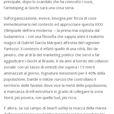
principale, dopo lo scandalo che ha coinvolto i russi,
l’antidoping ai Giochi sarà una cosa seria.
Sull’organizzazione, invece, bisogna per forza di cose
immedesimarsi nel contesto ed approcciare questa XXXI
Olimpiade dell’era moderna – la prima mai ospitata dal
Sudamerica – con una filosofia che sappia unire il realismo
magico di Gabriel García Márquez all’ironia del ragionier
Fantozzi. Il contesto è infatti quello di una città, Rio de
Janeiro, che al di là del marketing politico che servì a far
aggiudicare i Giochi al Brasile, è da anni al bordo del collasso
sociale: con un tasso di omicidi che supera i 15 morti
ammazzati al giorno, fognature inesistenti per il 40% della
popolazione, bande e milizie
narcos
che controllano il
territorio delle favelas dove vive la metà della popolazione,
e mancanza di infrastrutture in grado di collegare la zona
Nord, più povera, con quella Sud, più ricca.
E allora, se sul campo di
beach volley
la risacca della marea