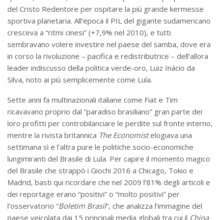
del Cristo Redentore per ospitare la più grande kermesse
sportiva planetaria. All’epoca il PIL del gigante sudamericano
cresceva a “ritmi cinesi” (+7,9% nel 2010), e tutti
sembravano volere investire nel paese del samba, dove era
in corso la rivoluzione – pacifica e redistributrice – dell’allora
leader indiscusso della politica verde-oro, Luiz Inácio da
Silva, noto ai più semplicemente come Lula.
Sette anni fa multinazionali italiane come Fiat e Tim
ricavavano proprio dal “paradiso brasiliano” gran parte dei
loro profitti per controbilanciare le perdite sul fronte interno,
mentre la rivista britannica
The Economist
elogiava una
settimana sì e l’altra pure le politiche socio-economiche
lungimiranti del Brasile di Lula. Per capire il momento magico
del Brasile che strappò i Giochi 2016 a Chicago, Tokio e
Madrid, basti qui ricordare che
nel 2009 l’81% degli articoli e
dei reportage erano “positivi” o “molto positivi” per
l’osservatorio “
Boletim Brasil
”, che analizza l’immagine del
paese veicolata dai 15 principali media globali tra cui il
China