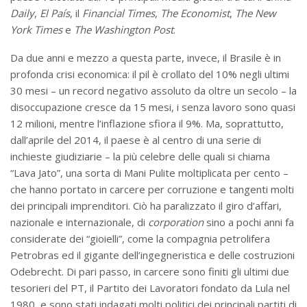
Daily
,
El País
, il
Financial Times
,
The Economist
,
The New
York Times
e
The Washington Post
.
Da due anni e mezzo a questa parte, invece, il Brasile è in
profonda crisi economica: il pil è crollato del 10% negli ultimi
30 mesi – un record negativo assoluto da oltre un secolo – la
disoccupazione cresce da 15 mesi, i senza lavoro sono quasi
12 milioni, mentre l’inflazione sfiora il 9%. Ma, soprattutto,
dall’aprile del 2014, il paese è al centro di una serie di
inchieste giudiziarie – la più celebre delle quali si chiama
“Lava Jato”, una sorta di Mani Pulite moltiplicata per cento –
che hanno portato in carcere per corruzione e tangenti molti
dei principali imprenditori. Ciò ha paralizzato il giro d’affari,
nazionale e internazionale, di
corporation
sino a pochi anni fa
considerate dei “gioielli”, come la compagnia petrolifera
Petrobras ed il gigante dell’ingegneristica e delle costruzioni
Odebrecht. Di pari passo, in carcere sono finiti gli ultimi due
tesorieri del PT, il Partito dei Lavoratori fondato da Lula nel
1980, e sono stati indagati molti politici dei principali partiti di