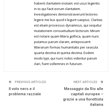
habent claritatem insitam; est usus legentis
in iis qui facit eorum claritatem.
Investigationes demonstraverunt lectores
legere me lius quod ii legunt saepius. Claritas
est etiam processus dynamicus, qui sequitur
mutationem consuetudium lectorum. Mirum
est notare quam littera gothica, quam nunc
putamus parum claram, anteposuerit
litterarum formas humanitatis per seacula
quarta decima et quinta decima. Eodem
modo typi, qui nunc nobis videntur parum
clari, fiant sollemnes in futurum.
PREVIOUS ARTICLES
NEXT ARTICLES
Il voto nero e il
Messaggio da Rio alle
problema razziale
capitali europee –
grazie a una fiorettista
italiana