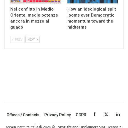
Nel conflitto in Medio
How an ideological split
Oriente, medie potenze
looms over Democratic
ancora in mezzo al
momentum toward the
guado
midterms
PREV
NEXT
Offices / Contacts
Privacy Policy
GDPR
Aspen Institute Italia ® 2026 © Copyright and Disclaimers SIAE License n.