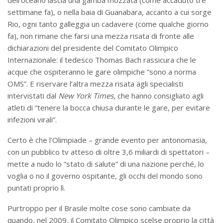
dell’oceano lascia una gamba mozzata (come accaduto tre
settimane fa), o nella baia di Guanabara, accanto a cui sorge
Rio, ogni tanto galleggia un cadavere (come qualche giorno
fa), non rimane che farsi una mezza risata di fronte alle
dichiarazioni del presidente del Comitato Olimpico
Internazionale: il tedesco Thomas Bach rassicura che le
acque che ospiteranno le gare olimpiche “sono a norma
OMS”. E riservare l’altra mezza risata agli specialisti
intervistati dal
New York Times
, che hanno consigliato agli
atleti di “tenere la bocca chiusa durante le gare, per evitare
infezioni virali”.
Certo è che l’Olimpiade – grande evento per antonomasia,
con un pubblico tv atteso di oltre 3,6 miliardi di spettatori –
mette a nudo lo “stato di salute” di una nazione perché, lo
voglia o no il governo ospitante, gli occhi del mondo sono
puntati proprio lì.
Purtroppo per il Brasile molte cose sono cambiate da
quando, nel 2009, il Comitato Olimpico scelse proprio la città