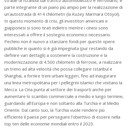
strade di Istanbul dal traffico automobilistico e ferroviario, è
parte integrante di un piano più ampio per la realizzazione di
un’autostrada di 414 chilometri (la Kuzey Marmara Otoyol).
In questo momento di crisi, gli investitori americani e
giapponesi si sono tirati indietro mentre i cinesi sono
interessati a offrire il sostegno economico necessario.
Pechino non è nuovo a stanziare fondi per queste opere
pubbliche in quanto si è già impegnata (pur restando da
definire vari dettagli) a sostenere la costruzione e la
modernizzazione di 4.500 chilometri di ferrovie, a realizzare
un treno ad alta velocità che possa collegare Istanbul e
Shanghai, a fornire treni urbani leggeri, fino ad inaugurare
una linea metropolitana per i pellegrini islamici che visitano la
Mecca. La Cina punta al settore dei trasporti anche per
aumentare lo scambio commerciale a medio e lungo termine,
guardando all’Europa e non soltanto alla Turchia e al Medio
Oriente. Dal canto suo, la Turchia vuole rendere più
efficiente il paese per perseguire l’obiettivo di essere nella
top ten delle economie mondiali entro il 2023.