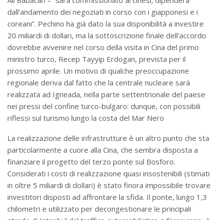
Ali Babacan – “sarà commissionato ai cinesi, dipenderà
dall’andamento dei negoziati in corso con i giapponesi e i
coreani”. Pechino ha già dato la sua disponibilità a investire
20 miliardi di dollari, ma la sottoscrizione finale dell’accordo
dovrebbe avvenire nel corso della visita in Cina del primo
ministro turco, Recep Tayyip Erdogan, prevista per il
prossimo aprile. Un motivo di qualche preoccupazione
regionale deriva dal fatto che la centrale nucleare sarà
realizzata ad Igneada, nella parte settentrionale del paese
nei pressi del confine turco-bulgaro: dunque, con possibili
riflessi sul turismo lungo la costa del Mar Nero
La realizzazione delle infrastrutture è un altro punto che sta
particolarmente a cuore alla Cina, che sembra disposta a
finanziare il progetto del terzo ponte sul Bosforo.
Considerati i costi di realizzazione quasi insostenibili (stimati
in oltre 5 miliardi di dollari) è stato finora impossibile trovare
investitori disposti ad affrontare la sfida. Il ponte, lungo 1,3
chilometri e utilizzato per decongestionare le principali