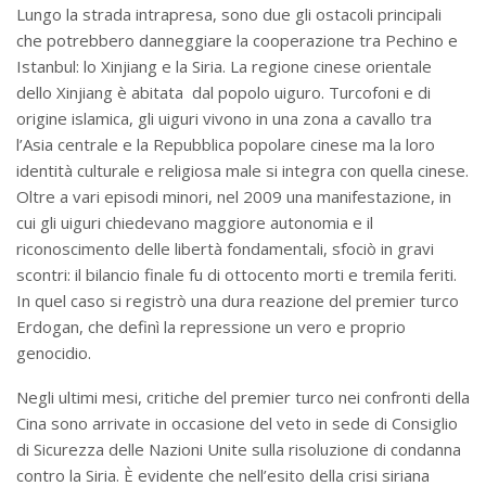
Lungo la strada intrapresa, sono due gli ostacoli principali
che potrebbero danneggiare la cooperazione tra Pechino e
Istanbul: lo Xinjiang e la Siria. La regione cinese orientale
dello Xinjiang è abitata dal popolo uiguro. Turcofoni e di
origine islamica, gli uiguri vivono in una zona a cavallo tra
l’Asia centrale e la Repubblica popolare cinese ma la loro
identità culturale e religiosa male si integra con quella cinese.
Oltre a vari episodi minori, nel 2009 una manifestazione, in
cui gli uiguri chiedevano maggiore autonomia e il
riconoscimento delle libertà fondamentali, sfociò in gravi
scontri: il bilancio finale fu di ottocento morti e tremila feriti.
In quel caso si registrò una dura reazione del premier turco
Erdogan, che definì la repressione un vero e proprio
genocidio.
Negli ultimi mesi, critiche del premier turco nei confronti della
Cina sono arrivate in occasione del veto in sede di Consiglio
di Sicurezza delle Nazioni Unite sulla risoluzione di condanna
contro la Siria. È evidente che nell’esito della crisi siriana