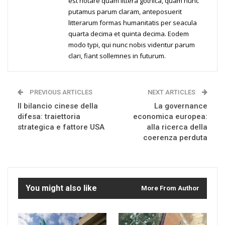
est notare quam littera gothica, quam nunc
putamus parum claram, anteposuerit
litterarum formas humanitatis per seacula
quarta decima et quinta decima. Eodem
modo typi, qui nunc nobis videntur parum
clari, fiant sollemnes in futurum.
PREVIOUS ARTICLES
NEXT ARTICLES
Il bilancio cinese della
La governance
difesa: traiettoria
economica europea:
strategica e fattore USA
alla ricerca della
coerenza perduta
You might also like
More From Author