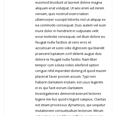
euismod tincidunt ut laoreet dolore magna
aliquam erat volutpat. Ut wisi enim ad minim
veniam, quis nostrud exerci tation
ullamcorper suscipit lobortis nisl ut aliquip ex
ea commodo consequat. Duis autem vel eum
iriure dolor in hendrerit in vulputate velit
esse molestie consequat, vel illum dolore eu
feugiat nulla facilisis at vero eros et
accumsan et iusto odio dignissim qui blandit
praesent luptatum zzril delenit augue duis
dolore te feugait nulla facilisi. Nam liber
tempor cum soluta nobis eleifend option
congue nihil imperdiet doming id quod mazim
placerat facer possim assum. Typi non
habent claritatem insitam; est usus legentis
in iis qui facit eorum claritatem.
Investigationes demonstraverunt lectores
legere me lius quod ii legunt saepius. Claritas
est etiam processus dynamicus, qui sequitur
mutationem consuetudium lectorum. Mirum