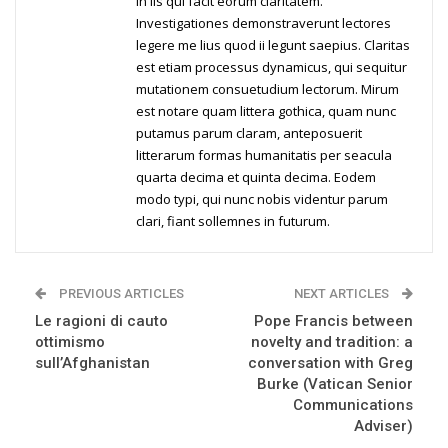
in iis qui facit eorum claritatem.
Investigationes demonstraverunt lectores
legere me lius quod ii legunt saepius. Claritas
est etiam processus dynamicus, qui sequitur
mutationem consuetudium lectorum. Mirum
est notare quam littera gothica, quam nunc
putamus parum claram, anteposuerit
litterarum formas humanitatis per seacula
quarta decima et quinta decima. Eodem
modo typi, qui nunc nobis videntur parum
clari, fiant sollemnes in futurum.
PREVIOUS ARTICLES
NEXT ARTICLES
Le ragioni di cauto
Pope Francis between
ottimismo
novelty and tradition: a
sull’Afghanistan
conversation with Greg
Burke (Vatican Senior
Communications
Adviser)