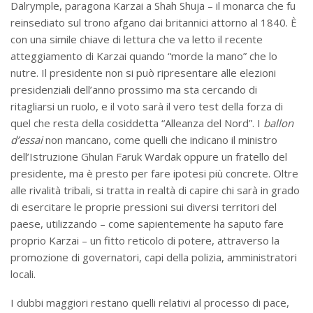
Dalrymple, paragona Karzai a Shah Shuja – il monarca che fu
reinsediato sul trono afgano dai britannici attorno al 1840. È
con una simile chiave di lettura che va letto il recente
atteggiamento di Karzai quando “morde la mano” che lo
nutre. Il presidente non si può ripresentare alle elezioni
presidenziali dell’anno prossimo ma sta cercando di
ritagliarsi un ruolo, e il voto sarà il vero test della forza di
quel che resta della cosiddetta “Alleanza del Nord”. I
ballon
d’essai
non mancano, come quelli che indicano il ministro
dell’Istruzione Ghulan Faruk Wardak oppure un fratello del
presidente, ma è presto per fare ipotesi più concrete. Oltre
alle rivalità tribali, si tratta in realtà di capire chi sarà in grado
di esercitare le proprie pressioni sui diversi territori del
paese, utilizzando – come sapientemente ha saputo fare
proprio Karzai – un fitto reticolo di potere, attraverso la
promozione di governatori, capi della polizia, amministratori
locali.
I dubbi maggiori restano quelli relativi al processo di pace,