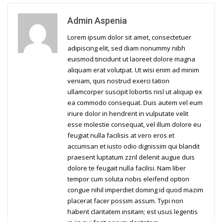
Admin Aspenia
Lorem ipsum dolor sit amet, consectetuer
adipiscing elit, sed diam nonummy nibh
euismod tincidunt ut laoreet dolore magna
aliquam erat volutpat. Ut wisi enim ad minim
veniam, quis nostrud exerci tation
ullamcorper suscipit lobortis nisl ut aliquip ex
ea commodo consequat. Duis autem vel eum
iriure dolor in hendrerit in vulputate velit
esse molestie consequat, vel illum dolore eu
feugiat nulla facilisis at vero eros et
accumsan et iusto odio dignissim qui blandit
praesent luptatum zzril delenit augue duis
dolore te feugait nulla facilisi. Nam liber
tempor cum soluta nobis eleifend option
congue nihil imperdiet doming id quod mazim
placerat facer possim assum. Typi non
habent claritatem insitam; est usus legentis