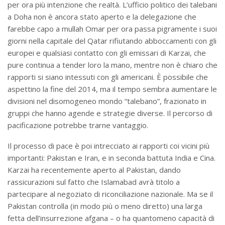
per ora più intenzione che realtà. L’ufficio politico dei talebani
a Doha non è ancora stato aperto e la delegazione che
farebbe capo a mullah Omar per ora passa pigramente i suoi
giorni nella capitale del Qatar rifiutando abboccamenti con gli
europei e qualsiasi contatto con gli emissari di Karzai, che
pure continua a tender loro la mano, mentre non è chiaro che
rapporti si siano intessuti con gli americani. È possibile che
aspettino la fine del 2014, ma il tempo sembra aumentare le
divisioni nel disomogeneo mondo “talebano”, frazionato in
gruppi che hanno agende e strategie diverse. Il percorso di
pacificazione potrebbe trarne vantaggio.
Il processo di pace è poi intrecciato ai rapporti coi vicini più
importanti: Pakistan e Iran, e in seconda battuta India e Cina.
Karzai ha recentemente aperto al Pakistan, dando
rassicurazioni sul fatto che Islamabad avrà titolo a
partecipare al negoziato di riconciliazione nazionale. Ma se il
Pakistan controlla (in modo più o meno diretto) una larga
fetta dell’insurrezione afgana – o ha quantomeno capacità di