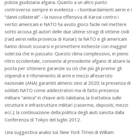
polizia giudiziaria afgana. Quanto a un altro punto
controverso sempre in evidenza – i bombardamenti aerei e i
“danni collaterali” – la nuova offensiva di Karzai contro i
vertici americani e NATO ha avuto gioco facile nel mettere
sotto accusa gli autori delle due ultime stragi di vittime civili
(raid aerei nella provincia di Kunar): la NATO e gli americani
hanno dovuti scusarsi e promettere inchieste con maggior
solerzia che in passato. Questo clima complessivo, in pieno
ritiro occidentale, consente al presidente afgano di alzare la
posta per ottenere garanzie su ciò che più gli preme: gli
stipendi e il rifornimento di armi e mezzi all’esercito
nazionale (ANA) garantiti almeno sino al 2020; la presenza di
soldati NATO come addestratori ma di fatto presenza
militare “amica” in chiave anti-talebana; la trattativa sulle
strutture e infrastrutture militari (caserme, depositi, mezzi
ecc.); la continuazione della politica degli aiuti sancita dalla
Conferenza di Tokyo del luglio 2012.
Una suggestiva analisi sul
New York Times
di William