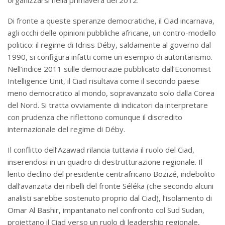
organizzarsi nella primavera del 2012.
Di fronte a queste speranze democratiche, il Ciad incarnava,
agli occhi delle opinioni pubbliche africane, un contro-modello
politico: il regime di Idriss Déby, saldamente al governo dal
1990, si configura infatti come un esempio di autoritarismo.
Nell’indice 2011 sulle democrazie pubblicato dall’Economist
Intelligence Unit, il Ciad risultava come il secondo paese
meno democratico al mondo, sopravanzato solo dalla Corea
del Nord. Si tratta ovviamente di indicatori da interpretare
con prudenza che riflettono comunque il discredito
internazionale del regime di Déby.
Il conflitto dell’Azawad rilancia tuttavia il ruolo del Ciad,
inserendosi in un quadro di destrutturazione regionale. Il
lento declino del presidente centrafricano Bozizé, indebolito
dall’avanzata dei ribelli del fronte Séléka (che secondo alcuni
analisti sarebbe sostenuto proprio dal Ciad), l’isolamento di
Omar Al Bashir, impantanato nel confronto col Sud Sudan,
proiettano il Ciad verso un ruolo di leadership regionale,