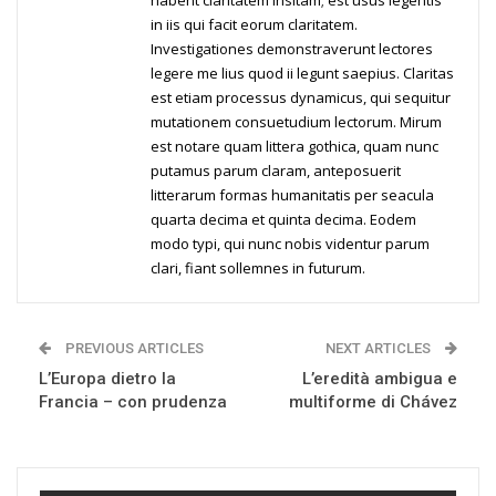
habent claritatem insitam; est usus legentis
in iis qui facit eorum claritatem.
Investigationes demonstraverunt lectores
legere me lius quod ii legunt saepius. Claritas
est etiam processus dynamicus, qui sequitur
mutationem consuetudium lectorum. Mirum
est notare quam littera gothica, quam nunc
putamus parum claram, anteposuerit
litterarum formas humanitatis per seacula
quarta decima et quinta decima. Eodem
modo typi, qui nunc nobis videntur parum
clari, fiant sollemnes in futurum.
PREVIOUS ARTICLES
NEXT ARTICLES
L’Europa dietro la
L’eredità ambigua e
Francia – con prudenza
multiforme di Chávez