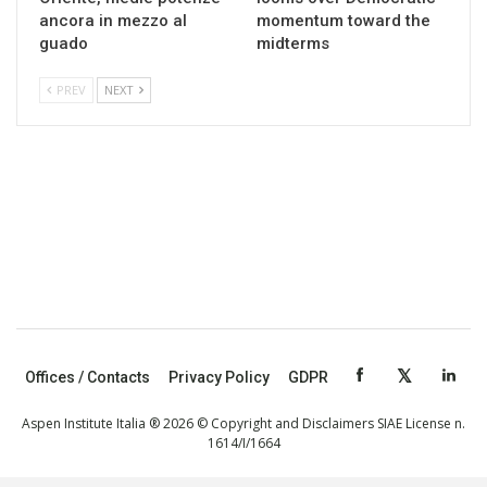
ancora in mezzo al
momentum toward the
guado
midterms
PREV
NEXT
Offices / Contacts
Privacy Policy
GDPR
Aspen Institute Italia ® 2026 © Copyright and Disclaimers SIAE License n.
1614/I/1664