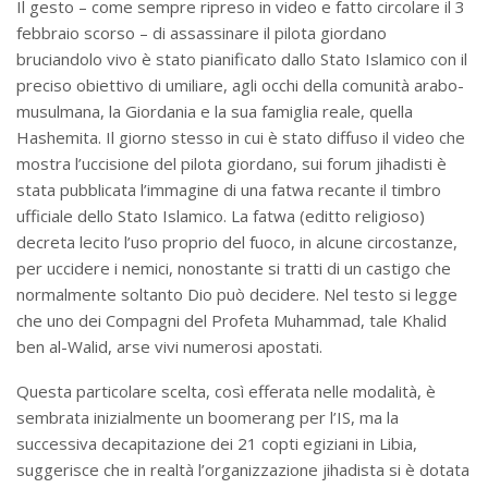
Il gesto – come sempre ripreso in video e fatto circolare il 3
febbraio scorso – di assassinare il pilota giordano
bruciandolo vivo è stato pianificato dallo Stato Islamico con il
preciso obiettivo di umiliare, agli occhi della comunità arabo-
musulmana, la Giordania e la sua famiglia reale, quella
Hashemita. Il giorno stesso in cui è stato diffuso il video che
mostra l’uccisione del pilota giordano, sui forum jihadisti è
stata pubblicata l’immagine di una fatwa recante il timbro
ufficiale dello Stato Islamico. La fatwa (editto religioso)
decreta lecito l’uso proprio del fuoco, in alcune circostanze,
per uccidere i nemici, nonostante si tratti di un castigo che
normalmente soltanto Dio può decidere. Nel testo si legge
che uno dei Compagni del Profeta Muhammad, tale Khalid
ben al-Walid, arse vivi numerosi apostati.
Questa particolare scelta, così efferata nelle modalità, è
sembrata inizialmente un boomerang per l’IS, ma la
successiva decapitazione dei 21 copti egiziani in Libia,
suggerisce che in realtà l’organizzazione jihadista si è dotata