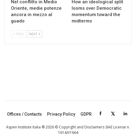
Nel conflitto in Medio
How an ideological split
Oriente, medie potenze
looms over Democratic
ancora in mezzo al
momentum toward the
guado
midterms
PREV
NEXT
Offices / Contacts
Privacy Policy
GDPR
Aspen Institute Italia ® 2026 © Copyright and Disclaimers SIAE License n.
1614/I/1664