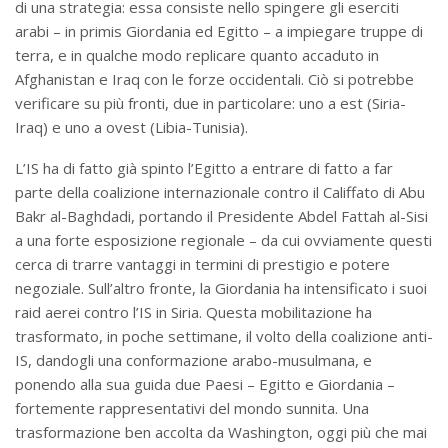
di una strategia: essa consiste nello spingere gli eserciti
arabi – in primis Giordania ed Egitto – a impiegare truppe di
terra, e in qualche modo replicare quanto accaduto in
Afghanistan e Iraq con le forze occidentali. Ciò si potrebbe
verificare su più fronti, due in particolare: uno a est (Siria-
Iraq) e uno a ovest (Libia-Tunisia).
L’IS ha di fatto già spinto l’Egitto a entrare di fatto a far
parte della coalizione internazionale contro il Califfato di Abu
Bakr al-Baghdadi, portando il Presidente Abdel Fattah al-Sisi
a una forte esposizione regionale – da cui ovviamente questi
cerca di trarre vantaggi in termini di prestigio e potere
negoziale. Sull’altro fronte, la Giordania ha intensificato i suoi
raid aerei contro l’IS in Siria. Questa mobilitazione ha
trasformato, in poche settimane, il volto della coalizione anti-
IS, dandogli una conformazione arabo-musulmana, e
ponendo alla sua guida due Paesi – Egitto e Giordania –
fortemente rappresentativi del mondo sunnita. Una
trasformazione ben accolta da Washington, oggi più che mai