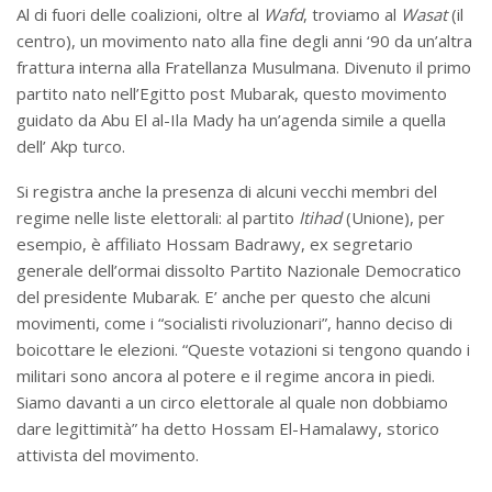
Al di fuori delle coalizioni, oltre al
Wafd
, troviamo al
Wasat
(il
centro), un movimento nato alla fine degli anni ‘90 da un’altra
frattura interna alla Fratellanza Musulmana. Divenuto il primo
partito nato nell’Egitto post Mubarak, questo movimento
guidato da Abu El al-Ila Mady ha un’agenda simile a quella
dell’ Akp turco.
Si registra anche la presenza di alcuni vecchi membri del
regime nelle liste elettorali: al partito
Itihad
(Unione), per
esempio, è affiliato Hossam Badrawy, ex segretario
generale dell’ormai dissolto Partito Nazionale Democratico
del presidente Mubarak. E’ anche per questo che alcuni
movimenti, come i “socialisti rivoluzionari”, hanno deciso di
boicottare le elezioni. “Queste votazioni si tengono quando i
militari sono ancora al potere e il regime ancora in piedi.
Siamo davanti a un circo elettorale al quale non dobbiamo
dare legittimità” ha detto Hossam El-Hamalawy, storico
attivista del movimento.