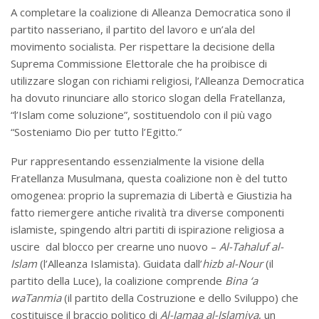
A completare la coalizione di Alleanza Democratica sono il
partito nasseriano, il partito del lavoro e un’ala del
movimento socialista. Per rispettare la decisione della
Suprema Commissione Elettorale che ha proibisce di
utilizzare slogan con richiami religiosi, l’Alleanza Democratica
ha dovuto rinunciare allo storico slogan della Fratellanza,
“l’Islam come soluzione”, sostituendolo con il più vago
“Sosteniamo Dio per tutto l’Egitto.”
Pur rappresentando essenzialmente la visione della
Fratellanza Musulmana, questa coalizione non è del tutto
omogenea: proprio la supremazia di Libertà e Giustizia ha
fatto riemergere antiche rivalità tra diverse componenti
islamiste, spingendo altri partiti di ispirazione religiosa a
uscire dal blocco per crearne uno nuovo –
Al-Tahaluf al-
Islam
(l’Alleanza Islamista). Guidata dall’
hizb al-Nour
(il
partito della Luce), la coalizione comprende
Bina ‘a
waTanmia
(il partito della Costruzione e dello Sviluppo) che
costituisce il braccio politico di
Al-Jamaa al-Islamiya
, un