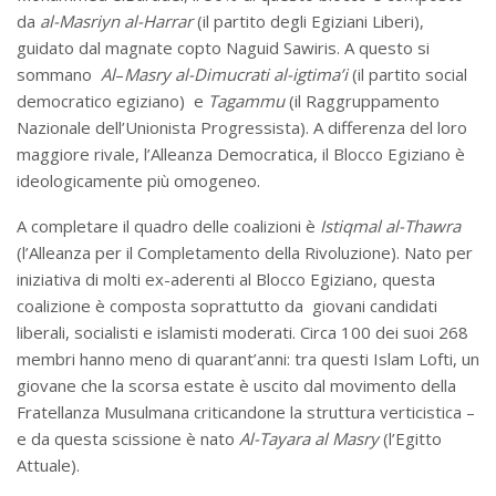
da
al-Masriyn al-Harrar
(il partito degli Egiziani Liberi),
guidato dal magnate copto Naguid Sawiris. A questo si
sommano
Al
–
Masry al-Dimucrati al-igtima’i
(il partito social
democratico egiziano)
e
Tagammu
(il Raggruppamento
Nazionale dell’Unionista Progressista). A differenza del loro
maggiore rivale, l’Alleanza Democratica, il Blocco Egiziano è
ideologicamente più omogeneo.
A completare il quadro delle coalizioni è
Istiqmal al-Thawra
(l’Alleanza per il Completamento della Rivoluzione). Nato per
iniziativa di molti ex-aderenti al Blocco Egiziano, questa
coalizione è composta soprattutto da giovani candidati
liberali, socialisti e islamisti moderati. Circa 100 dei suoi 268
membri hanno meno di quarant’anni: tra questi Islam Lofti, un
giovane che la scorsa estate è uscito dal movimento della
Fratellanza Musulmana criticandone la struttura verticistica –
e da questa scissione è nato
Al-Tayara al Masry
(l’Egitto
Attuale).