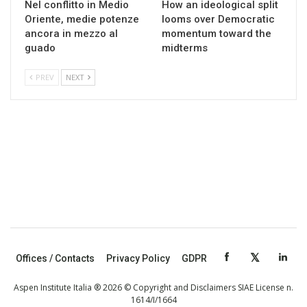
Nel conflitto in Medio
How an ideological split
Oriente, medie potenze
looms over Democratic
ancora in mezzo al
momentum toward the
guado
midterms
PREV
NEXT
Offices / Contacts
Privacy Policy
GDPR
Aspen Institute Italia ® 2026 © Copyright and Disclaimers SIAE License n.
1614/I/1664