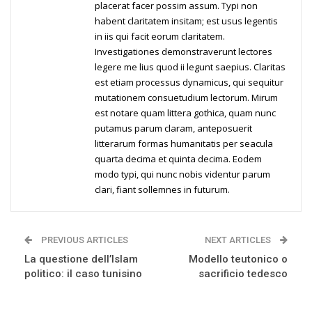
placerat facer possim assum. Typi non
habent claritatem insitam; est usus legentis
in iis qui facit eorum claritatem.
Investigationes demonstraverunt lectores
legere me lius quod ii legunt saepius. Claritas
est etiam processus dynamicus, qui sequitur
mutationem consuetudium lectorum. Mirum
est notare quam littera gothica, quam nunc
putamus parum claram, anteposuerit
litterarum formas humanitatis per seacula
quarta decima et quinta decima. Eodem
modo typi, qui nunc nobis videntur parum
clari, fiant sollemnes in futurum.
PREVIOUS ARTICLES
NEXT ARTICLES
La questione dell’Islam
Modello teutonico o
politico: il caso tunisino
sacrificio tedesco