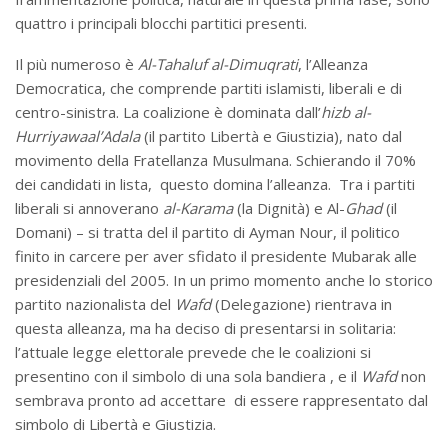
quattro i principali blocchi partitici presenti.
Il più numeroso è
Al-Tahaluf al-Dimuqrati
, l’Alleanza
Democratica, che comprende partiti islamisti, liberali e di
centro-sinistra. La coalizione è dominata dall’
hizb al-
Hurriyawaal’Adala
(il partito Libertà e Giustizia), nato dal
movimento della Fratellanza Musulmana. Schierando il 70%
dei candidati in lista, questo domina l’alleanza. Tra i partiti
liberali si annoverano
al-Karama
(la Dignità) e Al-
Ghad
(il
Domani) – si tratta del il partito di Ayman Nour, il politico
finito in carcere per aver sfidato il presidente Mubarak alle
presidenziali del 2005. In un primo momento anche lo storico
partito nazionalista del
Wafd
(Delegazione) rientrava in
questa alleanza, ma ha deciso di presentarsi in solitaria:
l’attuale legge elettorale prevede che le coalizioni si
presentino con il simbolo di una sola bandiera , e il
Wafd
non
sembrava pronto ad accettare di essere rappresentato dal
simbolo di Libertà e Giustizia.