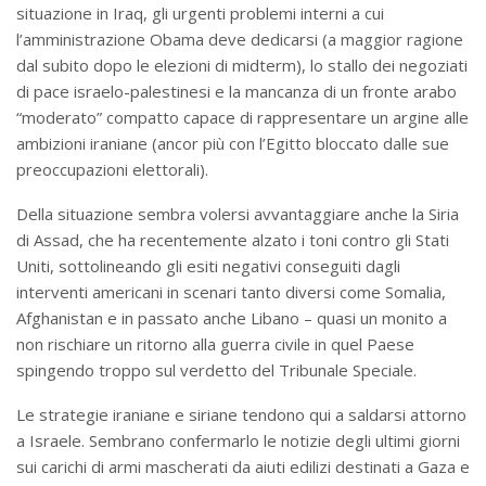
situazione in Iraq, gli urgenti problemi interni a cui
l’amministrazione Obama deve dedicarsi (a maggior ragione
dal subito dopo le elezioni di midterm), lo stallo dei negoziati
di pace israelo-palestinesi e la mancanza di un fronte arabo
“moderato” compatto capace di rappresentare un argine alle
ambizioni iraniane (ancor più con l’Egitto bloccato dalle sue
preoccupazioni elettorali).
Della situazione sembra volersi avvantaggiare anche la Siria
di Assad, che ha recentemente alzato i toni contro gli Stati
Uniti, sottolineando gli esiti negativi conseguiti dagli
interventi americani in scenari tanto diversi come Somalia,
Afghanistan e in passato anche Libano – quasi un monito a
non rischiare un ritorno alla guerra civile in quel Paese
spingendo troppo sul verdetto del Tribunale Speciale.
Le strategie iraniane e siriane tendono qui a saldarsi attorno
a Israele. Sembrano confermarlo le notizie degli ultimi giorni
sui carichi di armi mascherati da aiuti edilizi destinati a Gaza e