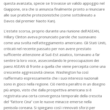
questa avanzata, specie se trovasse un valido appoggio nel
Giappone, ora che si annuncia finalmente pronto a rinunciare
alle sue pratiche protezionistiche (come sottolineato a
Davos dal premier Naoto Kan).
L’estate scorsa, proprio durante una riunione dell’ASEAN,
Hillary Clinton aveva pronunciato parole che suonavano
come una svolta nell’atteggiamento americano. Gli Stati Uniti,
criticati nel recente passato per non avere prestato
sufficiente attenzione al Sud-Est asiatico, tornavano a far
sentire la loro voce, assecondando le preoccupazioni dei
paesi ASEAN di fronte a quella che viene percepita come una
crescente aggressività cinese. Washington ha così
riaffermato espressamente che i suoi interessi nazionali
sono in gioco nella regione. Ciò rientra peraltro in un disegno
più ampio, visto che dalla prospettiva americana si è
registrata una certa convergenza temporale della crescita
del “fattore Cina” con le nuove minacce emerse nella
penisola coreana. Si spiegano così i rinnovati sforzi per