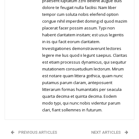
praesent luptatum zzril delenit augue duis
dolore te feugait nulla facilisi. Nam liber
tempor cum soluta nobis eleifend option
congue nihil imperdiet doming id quod mazim
placerat facer possim assum. Typi non
habent claritatem insitam; est usus legentis
in iis qui facit eorum claritatem.
Investigationes demonstraverunt lectores
legere me lius quod ii legunt saepius. Claritas
est etiam processus dynamicus, qui sequitur
mutationem consuetudium lectorum. Mirum
est notare quam littera gothica, quam nunc
putamus parum claram, anteposuerit
litterarum formas humanitatis per seacula
quarta decima et quinta decima. Eodem
modo typi, qui nunc nobis videntur parum
clari, fiant sollemnes in futurum.
PREVIOUS ARTICLES
NEXT ARTICLES