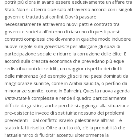
potrà più d’ora in avanti essere esclusivamente un affare tra
Stati. Non si otterrà cioè solo attraverso accordi con i singoli
governi o trattati sui confini. Dovrà passare
necessariamente attraverso nuovi patti e contratti tra
governi e società all’interno di ciascuno di questi paesi:
contratti complessi che dovranno in qualche modo includere
nuove regole sulla
governance
per allargare gli spazi di
partecipazione sociale e ridurre la corruzione delle élite. E
accordi sulla crescita economica che prevedano più eque
redistribuzioni dei redditi, un maggior rispetto dei diritti
delle minoranze (ad esempio gli sciiti nei paesi dominati da
maggioranze sunnite, come in Arabia Saudita, o perfino da
minoranze sunnite, come in Bahrein). Questa nuova agenda
intra-state
è complessa e rende il quadro particolarmente
difficile da gestire, anche perché si aggiunge alla situazione
pre-esistente invece di sostituirla: nessuno dei problemi
precedenti – dal conflitto israelo-palestinese all’Iran – è
stato infatti risolto. Oltre a tutto ciò, c’è la probabilità che
l’attuale “arco di fluidità” accentui ulteriormente la