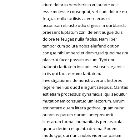
iriure dolor in hendrerit in vulputate velit
esse molestie consequat, vel illum dolore eu
feugiat nulla facilisis at vero eros et
accumsan et iusto odio dignissim qui blandit
praesent luptatum zzril delenit augue duis
dolore te feugait nulla facilisi. Nam liber
tempor cum soluta nobis eleifend option
congue nihil imperdiet doming id quod mazim
placerat facer possim assum. Typi non
habent claritatem insitam; est usus legentis
in iis qui facit eorum claritatem.
Investigationes demonstraverunt lectores
legere me lius quod ii legunt saepius. Claritas
est etiam processus dynamicus, qui sequitur
mutationem consuetudium lectorum. Mirum
est notare quam littera gothica, quam nunc
putamus parum claram, anteposuerit
litterarum formas humanitatis per seacula
quarta decima et quinta decima. Eodem
modo typi, qui nunc nobis videntur parum