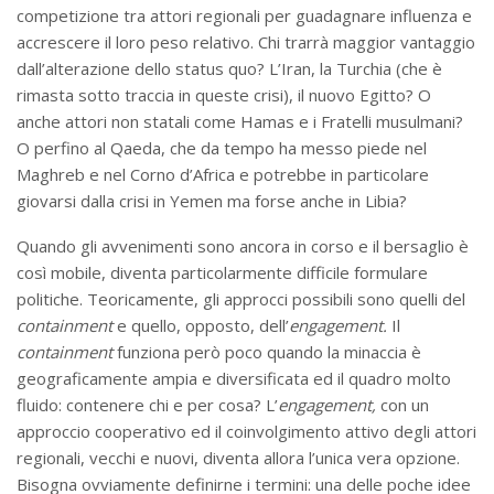
competizione tra attori regionali per guadagnare influenza e
accrescere il loro peso relativo. Chi trarrà maggior vantaggio
dall’alterazione dello status quo? L’Iran, la Turchia (che è
rimasta sotto traccia in queste crisi), il nuovo Egitto? O
anche attori non statali come Hamas e i Fratelli musulmani?
O perfino al Qaeda, che da tempo ha messo piede nel
Maghreb e nel Corno d’Africa e potrebbe in particolare
giovarsi dalla crisi in Yemen ma forse anche in Libia?
Quando gli avvenimenti sono ancora in corso e il bersaglio è
così mobile, diventa particolarmente difficile formulare
politiche. Teoricamente, gli approcci possibili sono quelli del
containment
e quello, opposto, dell’
engagement.
Il
containment
funziona però poco quando la minaccia è
geograficamente ampia e diversificata ed il quadro molto
fluido: contenere chi e per cosa? L’
engagement,
con un
approccio cooperativo ed il coinvolgimento attivo degli attori
regionali, vecchi e nuovi, diventa allora l’unica vera opzione.
Bisogna ovviamente definirne i termini: una delle poche idee