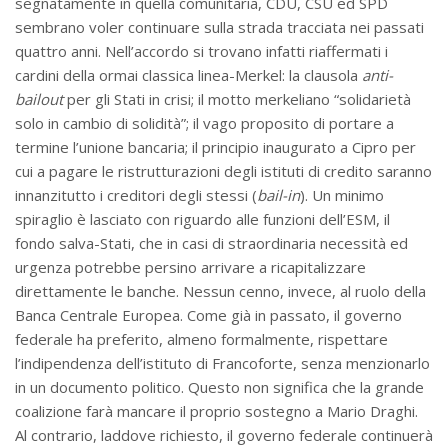
segnatamente in quella comunitaria, CDU, CSU ed SPD
sembrano voler continuare sulla strada tracciata nei passati
quattro anni. Nell’accordo si trovano infatti riaffermati i
cardini della ormai classica linea-Merkel: la clausola
anti-
bailout
per gli Stati in crisi; il motto merkeliano “solidarietà
solo in cambio di solidità”; il vago proposito di portare a
termine l’unione bancaria; il principio inaugurato a Cipro per
cui a pagare le ristrutturazioni degli istituti di credito saranno
innanzitutto i creditori degli stessi (
bail-in
). Un minimo
spiraglio è lasciato con riguardo alle funzioni dell’ESM, il
fondo salva-Stati, che in casi di straordinaria necessità ed
urgenza potrebbe persino arrivare a ricapitalizzare
direttamente le banche. Nessun cenno, invece, al ruolo della
Banca Centrale Europea. Come già in passato, il governo
federale ha preferito, almeno formalmente, rispettare
l’indipendenza dell’istituto di Francoforte, senza menzionarlo
in un documento politico. Questo non significa che la grande
coalizione farà mancare il proprio sostegno a Mario Draghi.
Al contrario, laddove richiesto, il governo federale continuerà