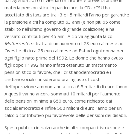
dall’Agenda 2010 di Gerhard Schröder è prevista anche in
materia pensionistica. In particolare, la CDU/CSU ha
accettato di stanziare tra i 3 e i 5 miliardi l’anno per garantire
la pensione a chi ha compiuto 63 anni (e non più 65 come
stabilito nell’ultimo governo di grande coalizione) e ha
versato contributi per 45 anni. A ciò va aggiunta la cd.
Mütterrente
: si tratta di un aumento di 28 euro al mese ad
Ovest e di circa 25 euro al mese ad Est ad ogni donna per
ogni figlio nato prima del 1992. Le donne che hanno avuto
figli dopo il 1992 hanno infatti ottenuto un trattamento
pensionistico di favore, che i cristianodemocratici e i
cristianosociali considerano ora ingiusto. I costi
dell’operazione ammontano a circa 6,5 miliardi di euro l’anno.
A questi vanno ancora sommati 10 miliardi per l’aumento
delle pensioni minime a 850 euro, come richiesto dai
socialdemocratici e infine 500 milioni di euro l’anno per un
calcolo contributivo più favorevole delle pensioni dei disabili.
Spesa pubblica in rialzo anche in altri comparti: istruzione e