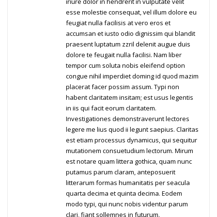
iriure dolor in hendrerit in vulputate velit
esse molestie consequat, vel illum dolore eu
feugiat nulla facilisis at vero eros et
accumsan et iusto odio dignissim qui blandit
praesent luptatum zzril delenit augue duis
dolore te feugait nulla facilisi. Nam liber
tempor cum soluta nobis eleifend option
congue nihil imperdiet doming id quod mazim
placerat facer possim assum. Typi non
habent claritatem insitam; est usus legentis
in iis qui facit eorum claritatem.
Investigationes demonstraverunt lectores
legere me lius quod ii legunt saepius. Claritas
est etiam processus dynamicus, qui sequitur
mutationem consuetudium lectorum. Mirum
est notare quam littera gothica, quam nunc
putamus parum claram, anteposuerit
litterarum formas humanitatis per seacula
quarta decima et quinta decima. Eodem
modo typi, qui nunc nobis videntur parum
clari, fiant sollemnes in futurum.