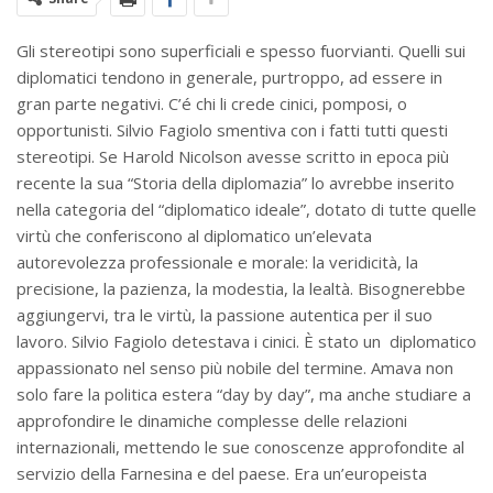
Gli stereotipi sono superficiali e spesso fuorvianti. Quelli sui
diplomatici tendono in generale, purtroppo, ad essere in
gran parte negativi. C’é chi li crede cinici, pomposi, o
opportunisti. Silvio Fagiolo smentiva con i fatti tutti questi
stereotipi. Se Harold Nicolson avesse scritto in epoca più
recente la sua “Storia della diplomazia” lo avrebbe inserito
nella categoria del “diplomatico ideale”, dotato di tutte quelle
virtù che conferiscono al diplomatico un’elevata
autorevolezza professionale e morale: la veridicità, la
precisione, la pazienza, la modestia, la lealtà. Bisognerebbe
aggiungervi, tra le virtù, la passione autentica per il suo
lavoro. Silvio Fagiolo detestava i cinici. È stato un diplomatico
appassionato nel senso più nobile del termine. Amava non
solo fare la politica estera “day by day”, ma anche studiare a
approfondire le dinamiche complesse delle relazioni
internazionali, mettendo le sue conoscenze approfondite al
servizio della Farnesina e del paese. Era un’europeista