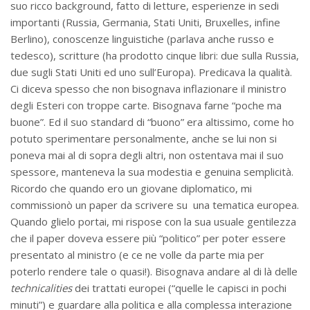
suo ricco background, fatto di letture, esperienze in sedi
importanti (Russia, Germania, Stati Uniti, Bruxelles, infine
Berlino), conoscenze linguistiche (parlava anche russo e
tedesco), scritture (ha prodotto cinque libri: due sulla Russia,
due sugli Stati Uniti ed uno sull’Europa). Predicava la qualità.
Ci diceva spesso che non bisognava inflazionare il ministro
degli Esteri con troppe carte. Bisognava farne “poche ma
buone”. Ed il suo standard di “buono” era altissimo, come ho
potuto sperimentare personalmente, anche se lui non si
poneva mai al di sopra degli altri, non ostentava mai il suo
spessore, manteneva la sua modestia e genuina semplicità.
Ricordo che quando ero un giovane diplomatico, mi
commissionò un paper da scrivere su una tematica europea.
Quando glielo portai, mi rispose con la sua usuale gentilezza
che il paper doveva essere più “politico” per poter essere
presentato al ministro (e ce ne volle da parte mia per
poterlo rendere tale o quasi!). Bisognava andare al di là delle
technicalities
dei trattati europei (“quelle le capisci in pochi
minuti”) e guardare alla politica e alla complessa interazione