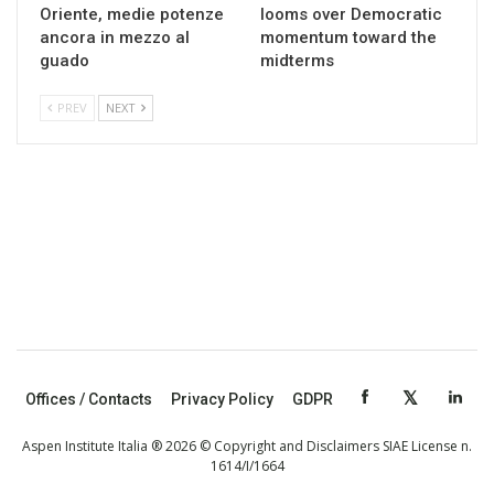
Oriente, medie potenze
looms over Democratic
ancora in mezzo al
momentum toward the
guado
midterms
PREV
NEXT
Offices / Contacts
Privacy Policy
GDPR
Aspen Institute Italia ® 2026 © Copyright and Disclaimers SIAE License n.
1614/I/1664