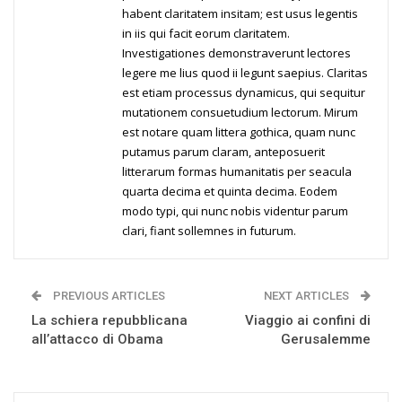
habent claritatem insitam; est usus legentis
in iis qui facit eorum claritatem.
Investigationes demonstraverunt lectores
legere me lius quod ii legunt saepius. Claritas
est etiam processus dynamicus, qui sequitur
mutationem consuetudium lectorum. Mirum
est notare quam littera gothica, quam nunc
putamus parum claram, anteposuerit
litterarum formas humanitatis per seacula
quarta decima et quinta decima. Eodem
modo typi, qui nunc nobis videntur parum
clari, fiant sollemnes in futurum.
PREVIOUS ARTICLES
NEXT ARTICLES
La schiera repubblicana
Viaggio ai confini di
all’attacco di Obama
Gerusalemme