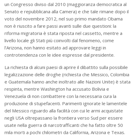
un Congresso diviso dal 2010 (maggioranza democratica al
Senato e repubblicana alla Camera) e che tale rimane dopo il
voto del novembre 2012, nel suo primo mandato Obama
non è riuscito a fare passi avanti sulle due questioni: la
riforma migratoria è stata riposta nel cassetto, mentre a
livello locale gli Stati più coinvolti dal fenomeno, come
l’Arizona, non hanno esitato ad approvare leggi in
controtendenza con le idee espresse dal presidente.
La richiesta di alcuni paesi di aprire il dibattito sulla possibile
legalizzazione delle droghe (richiesta che Messico, Colombia
e Guatemala hanno anche inoltrato alle Nazioni Unite) è stata
respinta, mentre Washington ha accusato Bolivia e
Venezuela di non combattere con la necessaria cura la
produzione di stupefacenti. Parimenti ignorate le lamentele
del Messico riguardo alla facilità con cui le armi acquistate
negli USA oltrepassano la frontiera verso Sud per essere
usate nella guerra di narcotrafficanti che ha fatto oltre 50
mila morti a pochi chilometri da California, Arizona e Texas.