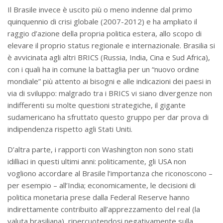
Il Brasile invece è uscito più o meno indenne dal primo
quinquennio di crisi globale (2007-2012) e ha ampliato il
raggio d’azione della propria politica estera, allo scopo di
elevare il proprio status regionale e internazionale. Brasilia si
è avvicinata agli altri BRICS (Russia, India, Cina e Sud Africa),
con i quali ha in comune la battaglia per un “nuovo ordine
mondiale” più attento ai bisogni e alle indicazioni dei paesi in
via di sviluppo: malgrado tra i BRICS vi siano divergenze non
indifferenti su molte questioni strategiche, il gigante
sudamericano ha sfruttato questo gruppo per dar prova di
indipendenza rispetto agli Stati Uniti.
D’altra parte, i rapporti con Washington non sono stati
idilliaci in questi ultimi anni: politicamente, gli USA non
vogliono accordare al Brasile l’importanza che riconoscono –
per esempio – all’India; economicamente, le decisioni di
politica monetaria prese dalla Federal Reserve hanno
indirettamente contribuito all’apprezzamento del real (la
valuta brasiliana), ripercuotendosi negativamente sulla