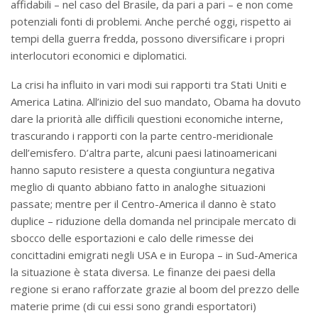
affidabili – nel caso del Brasile, da pari a pari – e non come
potenziali fonti di problemi. Anche perché oggi, rispetto ai
tempi della guerra fredda, possono diversificare i propri
interlocutori economici e diplomatici.
La crisi ha influito in vari modi sui rapporti tra Stati Uniti e
America Latina. All’inizio del suo mandato, Obama ha dovuto
dare la priorità alle difficili questioni economiche interne,
trascurando i rapporti con la parte centro-meridionale
dell’emisfero. D’altra parte, alcuni paesi latinoamericani
hanno saputo resistere a questa congiuntura negativa
meglio di quanto abbiano fatto in analoghe situazioni
passate; mentre per il Centro-America il danno è stato
duplice – riduzione della domanda nel principale mercato di
sbocco delle esportazioni e calo delle rimesse dei
concittadini emigrati negli USA e in Europa – in Sud-America
la situazione è stata diversa. Le finanze dei paesi della
regione si erano rafforzate grazie al boom del prezzo delle
materie prime (di cui essi sono grandi esportatori)