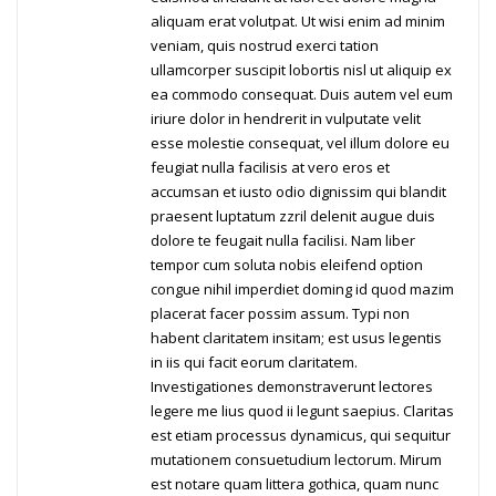
aliquam erat volutpat. Ut wisi enim ad minim
veniam, quis nostrud exerci tation
ullamcorper suscipit lobortis nisl ut aliquip ex
ea commodo consequat. Duis autem vel eum
iriure dolor in hendrerit in vulputate velit
esse molestie consequat, vel illum dolore eu
feugiat nulla facilisis at vero eros et
accumsan et iusto odio dignissim qui blandit
praesent luptatum zzril delenit augue duis
dolore te feugait nulla facilisi. Nam liber
tempor cum soluta nobis eleifend option
congue nihil imperdiet doming id quod mazim
placerat facer possim assum. Typi non
habent claritatem insitam; est usus legentis
in iis qui facit eorum claritatem.
Investigationes demonstraverunt lectores
legere me lius quod ii legunt saepius. Claritas
est etiam processus dynamicus, qui sequitur
mutationem consuetudium lectorum. Mirum
est notare quam littera gothica, quam nunc