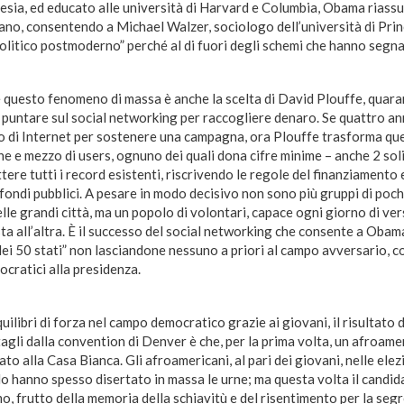
nesia, ed educato alle università di Harvard e Columbia, Obama riassu
o, consentendo a Michael Walzer, sociologo dell’università di Princ
politico postmoderno” perché al di fuori degli schemi che hanno segnat
 questo fenomeno di massa è anche la scelta di David Plouffe, quar
puntare sul social networking per raccogliere denaro. Se quattro an
o di Internet per sostenere una campagna, ora Plouffe trasforma quel
one e mezzo di users, ognuno dei quali dona cifre minime – anche 2 sol
ere tutti i record esistenti, riscrivendo le regole del finanziamento
fondi pubblici. A pesare in modo decisivo non sono più gruppi di poch
elle grandi città, ma un popolo di volontari, capace ogni giorno di ver
a all’altra. È il successo del social networking che consente a Obama
dei 50 stati” non lasciandone nessuno a priori al campo avversario, 
ocratici alla presidenza.
ilibri di forza nel campo democratico grazie ai giovani, il risultato 
gli dalla convention di Denver è che, per la prima volta, un afroame
to alla Casa Bianca. Gli afroamericani, al pari dei giovani, nelle elez
o hanno spesso disertato in massa le urne; ma questa volta il candida
o, frutto della memoria della schiavitù e del risentimento per la seg