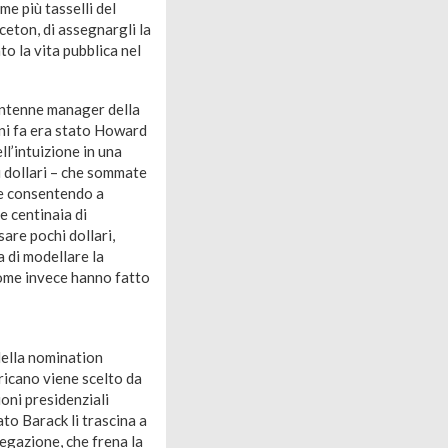
me più tasselli del
eton, di assegnargli la
o la vita pubblica nel
antenne manager della
ni fa era stato Howard
l’intuizione in una
i dollari – che sommate
 e consentendo a
e centinaia di
sare pochi dollari,
 di modellare la
come invece hanno fatto
della nomination
ricano viene scelto da
ioni presidenziali
to Barack li trascina a
regazione, che frena la