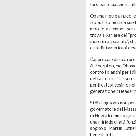
loro partecipazione all
Obama mette a nudo le f
isola: li sollecita a sm
morale, e a emanciparsi
trova a parlare dei “pr
inerenti al passato”, c
cittadini americani devo
L’approccio duro ai pro
Al Sharpton, ma Obama g
contro i bianchi per i 
nel fatto che “l’essere
per il cattolicesimo ne
generazione di leader 
Si distinguono non per i
governatore del Massac
di Newark nemico giura
una miriade di alti funz
sogno di Martin Luther 
bene di tutti.