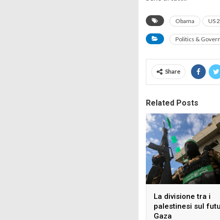
Obama
US 2
Politics & Gove
Share
Related Posts
La divisione tra i
palestinesi sul fut
Gaza