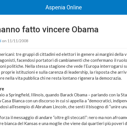
Aspenia Online
 hanno fatto vincere Obama
i
on 11/11/2008
ricani: tre gruppi di cittadini ed elettori in genere ai margini della v
agonisti, facendosi portatori di cambiamenti che confermano il ruolo
oni politiche. Nella stessa stagione che vede l’Europa interrogarsi s
proprie istituzioni e sulla carenza di leadership, la risposta che arriva
re nella vita pubblica chi ne resta lontano rigenera la democrazia.
ere
raio a Springfield, Illinois, quando Barack Obama – parlando con la S
a Casa Bianca con un discorso in cui si appella a “democratici, indipe
dosi all’esempio di Abraham Lincoln, che sentì il bisogno di “unire una
forza il messaggio di andare “oltre gli steccati”: nero ma non afroame
e bianca del Kansas e una moglie che viene dai quartieri più poveri d