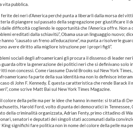
a vita pubblica.
erite dei neri d’America perché punta a liberarli dalla morsa del vitt
etterla di piangere sul passato della segregazione per giustificare il 
 dalle difficoltà cogliendo le opportunità che l’America offre. Non a c
oblemi ereditati dalla schiavitù”, Obama usa un linguaggio nuovo; dic
he hanno “causato un freno all’educazione”, ma punta a risolverle guard
no avere diritto alla migliore istruzione per i propri figli”.
blemi sociali degli afroamericani gli procura il dissenso di leader ne
uarda oltre la generazione dei politici neri che si definivano solo i
diritti non concessi. Come riassume David Brooks sul New York Times,
 afroamericano fa parte della sua identità ma non lo definisce intera
l caso di John F. Kennedy. È questa caratteristica che rende Barack il
neri”, come scrive Matt Bai sul New York Times Magazine.
l colore della pelle ma per le idee che hanno in mente: si tratta di De
husetts, Harold Ford, volto di punta dei democratici in Tennessee,
to della criminalità organizzata, Adrian Fenty, primo cittadino di W
ionari, senatori e deputati dei singoli stati accomunati dalla convinzi
King significhi fare politica non in nome del colore della pelle ma pe