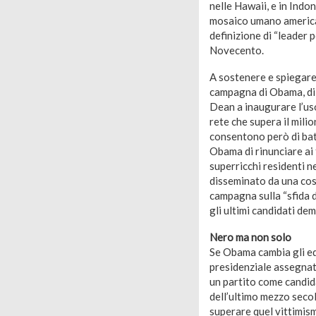
nelle Hawaii, e in Indo
mosaico umano american
definizione di “leader 
Novecento.
A sostenere e spiegare
campagna di Obama, di 
Dean a inaugurare l’us
rete che supera il mili
consentono però di batt
Obama di rinunciare ai 
superricchi residenti n
disseminato da una cost
campagna sulla “sfida 
gli ultimi candidati dem
Nero ma non solo
Se Obama cambia gli equ
presidenziale assegnata
un partito come candida
dell’ultimo mezzo secol
superare quel vittimism