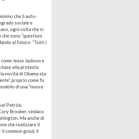
imismo che li auto-
degrado sociale e
aso, ogni volta che si
e che sono “questioni
ando al futuro: “Tutti i
ri come Jesse Jackson e
n base alla protesta
 la novità di Obama sta
mente”, proprio come fu
 modello di una “nuova
val Patrick,
 Cory Brooker, sindaco
ashington. Ma anche di
one che realizzare il
r il common good, il