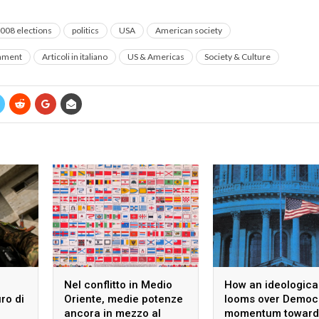
008 elections
politics
USA
American society
rnment
Articoli in italiano
US & Americas
Society & Culture
Nel conflitto in Medio
How an ideological
uro di
Oriente, medie potenze
looms over Democ
ancora in mezzo al
momentum toward