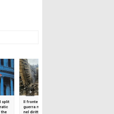
 split
Il fronte libanese nella
I Repubblicani all
ratic
guerra mediorientale e
prova delle elezion
 the
nel diritto
metà mandato: