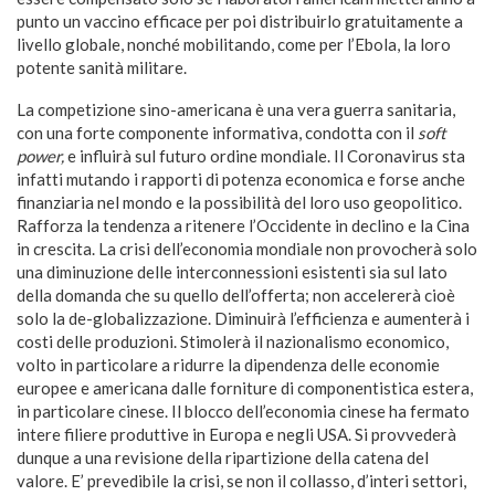
punto un vaccino efficace per poi distribuirlo gratuitamente a
livello globale, nonché mobilitando, come per l’Ebola, la loro
potente sanità militare.
La competizione sino-americana è una vera guerra sanitaria,
con una forte componente informativa, condotta con il
soft
power,
e influirà sul futuro ordine mondiale. Il Coronavirus sta
infatti mutando i rapporti di potenza economica e forse anche
finanziaria nel mondo e la possibilità del loro uso geopolitico.
Rafforza la tendenza a ritenere l’Occidente in declino e la Cina
in crescita. La crisi dell’economia mondiale non provocherà solo
una diminuzione delle interconnessioni esistenti sia sul lato
della domanda che su quello dell’offerta; non accelererà cioè
solo la de-globalizzazione. Diminuirà l’efficienza e aumenterà i
costi delle produzioni. Stimolerà il nazionalismo economico,
volto in particolare a ridurre la dipendenza delle economie
europee e americana dalle forniture di componentistica estera,
in particolare cinese. Il blocco dell’economia cinese ha fermato
intere filiere produttive in Europa e negli USA. Si provvederà
dunque a una revisione della ripartizione della catena del
valore. E’ prevedibile la crisi, se non il collasso, d’interi settori,