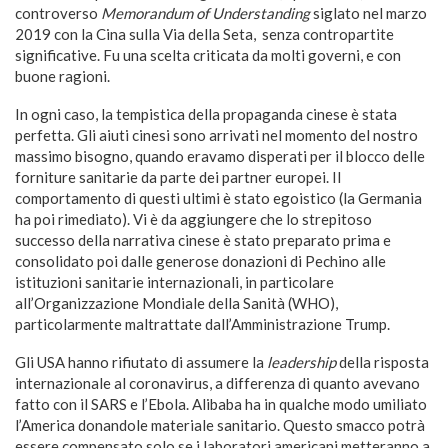
controverso
Memorandum of Understanding
siglato nel marzo
2019 con la Cina sulla Via della Seta, senza contropartite
significative. Fu una scelta criticata da molti governi, e con
buone ragioni.
In ogni caso, la tempistica della propaganda cinese è stata
perfetta. Gli aiuti cinesi sono arrivati nel momento del nostro
massimo bisogno, quando eravamo disperati per il blocco delle
forniture sanitarie da parte dei partner europei. Il
comportamento di questi ultimi è stato egoistico (la Germania
ha poi rimediato). Vi è da aggiungere che lo strepitoso
successo della narrativa cinese è stato preparato prima e
consolidato poi dalle generose donazioni di Pechino alle
istituzioni sanitarie internazionali, in particolare
all’Organizzazione Mondiale della Sanità (WHO),
particolarmente maltrattate dall’Amministrazione Trump.
Gli USA hanno rifiutato di assumere la
leadership
della risposta
internazionale al coronavirus, a differenza di quanto avevano
fatto con il SARS e l’Ebola. Alibaba ha in qualche modo umiliato
l’America donandole materiale sanitario. Questo smacco potrà
essere compensato solo se i laboratori americani metteranno a