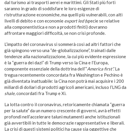
dal turismo ai trasporti aerei e marittimi. Gli Stati più forti
saranno in grado di soddisfare le loro esigenze di
ristrutturazione economiche, ma quelli più vulnerabili, con alti
livelli di debito e con economie
export led (
specie se relative
alla componentistica e non a prodotti finiti) dovranno
affrontare maggiori difficoltà, se non crisi profonde.
L’impatto del coronavirus si sommerà così ad altri fattori che
già spingono verso una “de-globalizzazione”, trainati dalle
tendenze alla nazionalizzazione, la cui più evidente espressione
è la “guerra dei dazi” di Trump verso la Cina e l’Europa,
componente essenziale della dottrina dell’“
America first”.
La
tregua recentemente concordata fra Washington e Pechino è
già diventata inattuabile: la Cina non potrà mai acquisire i 200
miliardi di dollari di prodotti agricoli americani, incluso l’LNG da
shale,
concordati fra Trump e Xi.
La lotta contro il coronavirus, retoricamente chiamata “guerra
per la salute” da un numero crescente di governi, avrà effetti
profondi nell’accelerare taluni mutamenti anche istituzionali
già avvertibili in tutte le democrazie rappresentative e liberali.
La crisi di questi sistemi politici ha cause sia oggettive che