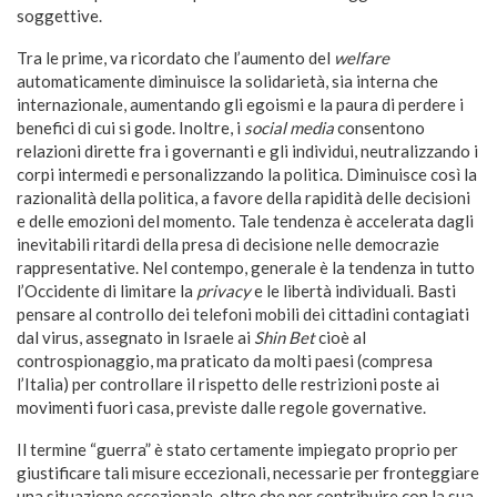
soggettive.
Tra le prime, va ricordato che l’aumento del
welfare
automaticamente diminuisce la solidarietà, sia interna che
internazionale, aumentando gli egoismi e la paura di perdere i
benefici di cui si gode. Inoltre, i
social media
consentono
relazioni dirette fra i governanti e gli individui, neutralizzando i
corpi intermedi e personalizzando la politica. Diminuisce così la
razionalità della politica, a favore della rapidità delle decisioni
e delle emozioni del momento. Tale tendenza è accelerata dagli
inevitabili ritardi della presa di decisione nelle democrazie
rappresentative. Nel contempo, generale è la tendenza in tutto
l’Occidente di limitare la
privacy
e le libertà individuali. Basti
pensare al controllo dei telefoni mobili dei cittadini contagiati
dal virus, assegnato in Israele ai
Shin Bet
cioè al
controspionaggio, ma praticato da molti paesi (compresa
l’Italia) per controllare il rispetto delle restrizioni poste ai
movimenti fuori casa, previste dalle regole governative.
Il termine “guerra” è stato certamente impiegato proprio per
giustificare tali misure eccezionali, necessarie per fronteggiare
una situazione eccezionale, oltre che per contribuire con la sua