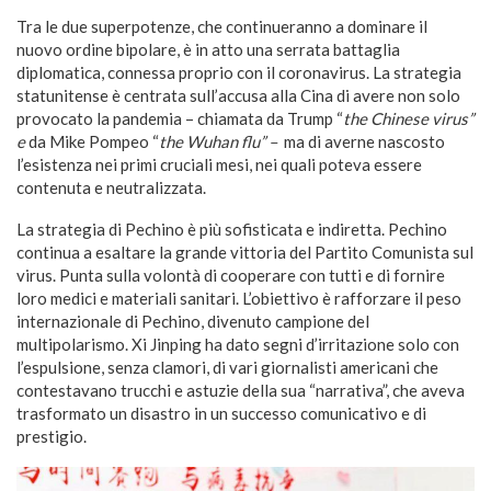
Tra le due superpotenze, che continueranno a dominare il
nuovo ordine bipolare, è in atto una serrata battaglia
diplomatica, connessa proprio con il coronavirus. La strategia
statunitense è centrata sull’accusa alla Cina di avere non solo
provocato la pandemia – chiamata da Trump “
the Chinese virus”
e
da Mike Pompeo “
the Wuhan flu” –
ma di averne nascosto
l’esistenza nei primi cruciali mesi, nei quali poteva essere
contenuta e neutralizzata.
La strategia di Pechino è più sofisticata e indiretta. Pechino
continua a esaltare la grande vittoria del Partito Comunista sul
virus. Punta sulla volontà di cooperare con tutti e di fornire
loro medici e materiali sanitari. L’obiettivo è rafforzare il peso
internazionale di Pechino, divenuto campione del
multipolarismo. Xi Jinping ha dato segni d’irritazione solo con
l’espulsione, senza clamori, di vari giornalisti americani che
contestavano trucchi e astuzie della sua “narrativa”, che aveva
trasformato un disastro in un successo comunicativo e di
prestigio.