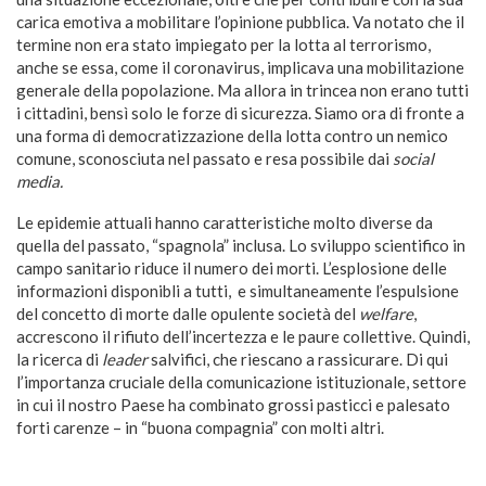
carica emotiva a mobilitare l’opinione pubblica. Va notato che il
termine non era stato impiegato per la lotta al terrorismo,
anche se essa, come il coronavirus, implicava una mobilitazione
generale della popolazione. Ma allora in trincea non erano tutti
i cittadini, bensì solo le forze di sicurezza. Siamo ora di fronte a
una forma di democratizzazione della lotta contro un nemico
comune, sconosciuta nel passato e resa possibile dai
social
media.
Le epidemie attuali hanno caratteristiche molto diverse da
quella del passato, “spagnola” inclusa. Lo sviluppo scientifico in
campo sanitario riduce il numero dei morti. L’esplosione delle
informazioni disponibli a tutti, e simultaneamente l’espulsione
del concetto di morte dalle opulente società del
welfare
,
accrescono il rifiuto dell’incertezza e le paure collettive. Quindi,
la ricerca di
leader
salvifici, che riescano a rassicurare. Di qui
l’importanza cruciale della comunicazione istituzionale, settore
in cui il nostro Paese ha combinato grossi pasticci e palesato
forti carenze – in “buona compagnia” con molti altri.