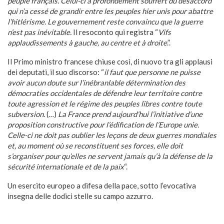
peuple français. Celui-ci a profondément souffert du désaccord
qui n’a cessé de grandir entre les peuples hier unis pour abattre
l’hitlérisme. Le gouvernement reste convaincu que la guerre
n’est pas inévitable.
Il resoconto qui registra “
Vifs
applaudissements à gauche, au centre et à droite
.”.
Il Primo ministro francese chiuse così, di nuovo tra gli applausi
dei deputati, il suo discorso: “
il faut que personne ne puisse
avoir aucun doute sur l’inébranlable détermination des
démocraties occidentales de défendre leur territoire contre
toute agression et le régime des peuples libres contre toute
subversion
. (…)
La France prend aujourd’hui l’initiative d’une
proposition constructive pour l’édification de l’Europe unie.
Celle-ci ne doit pas oublier les leçons de deux guerres mondiales
et, au moment où se reconstituent ses forces, elle doit
s’organiser pour qu’elles ne servent jamais qu’à la défense de la
sécurité internationale et de la paix
“.
Un esercito europeo a difesa della pace, sotto l’evocativa
insegna delle dodici stelle su campo azzurro.