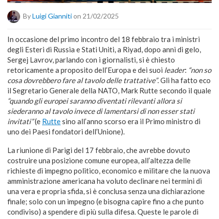
By
Luigi Gianniti
on 21/02/2025
In occasione del primo incontro del 18 febbraio tra i ministri
degli Esteri di Russia e Stati Uniti, a Riyad, dopo anni di gelo,
Sergej Lavrov, parlando con i giornalisti, si è chiesto
retoricamente a proposito dell’Europa e dei suoi
leader
:
“non so
cosa dovrebbero fare al tavolo delle trattative”
. Gli ha fatto eco
il Segretario Generale della NATO, Mark Rutte secondo il quale
“quando gli europei saranno diventati rilevanti allora si
siederanno al tavolo invece di lamentarsi di non esser stati
invitati”
(e
Rutte
sino all’anno scorso era il Primo ministro di
uno dei Paesi fondatori dell’Unione).
La riunione di Parigi del 17 febbraio, che avrebbe dovuto
costruire una posizione comune europea, all’altezza delle
richieste di impegno politico, economico e militare che la nuova
amministrazione americana ha voluto declinare nei termini di
una vera e propria sfida, si è conclusa senza una dichiarazione
finale; solo con un impegno (e bisogna capire fino a che punto
condiviso) a spendere di più sulla difesa. Queste le parole di