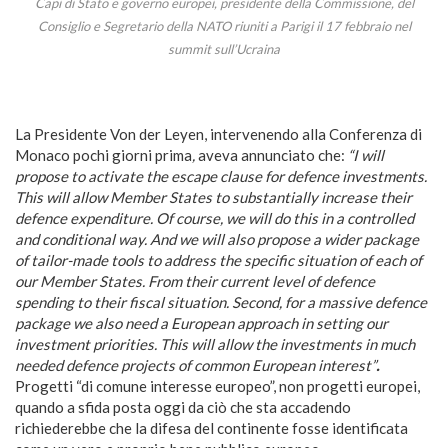
Capi di Stato e governo europei, presidente della Commissione, del
Consiglio e Segretario della NATO riuniti a Parigi il 17 febbraio nel
summit sull’Ucraina
La Presidente Von der Leyen, intervenendo alla Conferenza di
Monaco pochi giorni prima
,
aveva annunciato che:
“I will
propose to activate the escape clause for defence investments.
This will allow Member States to substantially increase their
defence expenditure. Of course, we will do this in a controlled
and conditional way. And we will also propose a wider package
of tailor-made tools to address the specific situation of each of
our Member States. From their current level of defence
spending to their fiscal situation. Second, for a massive defence
package we also need a European approach in setting our
investment priorities. This will allow the investments in much
needed defence projects of common European interest”
.
Progetti “di comune interesse europeo”, non progetti europei,
quando a sfida posta oggi da ciò che sta accadendo
richiederebbe che la difesa del continente fosse identificata