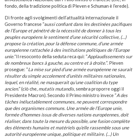
fondo, della tradizione politica di Pleven e Schuman è l’erede).
Di fronte agli svolgimenti dell’attualità internazionale il
Governo francese “a
ussi confiant dans les destinées pacifiques
de l’Europe et pénétré de la nécessité de donner à tous les
peuples européens le sentiment d’une sécurité collective, (…)
propose
la création, pour la défense commune, d’une armée
européenne rattachée à des institutions politiques de l’Europe
unie.”
Il resoconto della seduta reca qui: “
Applaudissements sur
de nombreux bancs à gauche, au centre et à droite.
“. Pleven
prosegue: “
La mise sur pied d’une armée européenne ne saurait
résulter du simple accolement d’unités militaires nationales,
lequel, en réalité, ne masquerait qu’une coalition du type
ancien.
” (ciò che,
mutatis mutandis
, sembra proporre oggi il
Presidente Macron). Secondo il Primo ministro invece “
A des
tâches inéluctablement communes, ne peuvent correspondre
que des organismes communs. Une armée de l’Europe unie,
formée d’hommes issus de diverses nations européennes, doit
réaliser, dans toute la mesure du possible, une fusion complète
des éléments humains et matériels qu’elle rassemble sous une
autorité européenne unique, politique et militaire. (…) Un