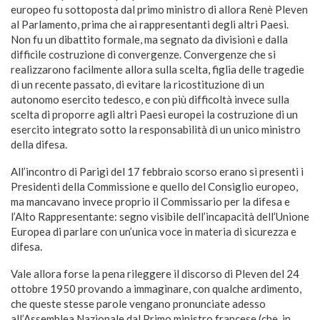
europeo fu sottoposta dal primo ministro di allora Renè Pleven
al Parlamento, prima che ai rappresentanti degli altri Paesi.
Non fu un dibattito formale, ma segnato da divisioni e dalla
difficile costruzione di convergenze. Convergenze che si
realizzarono facilmente allora sulla scelta, figlia delle tragedie
di un recente passato, di evitare la ricostituzione di un
autonomo esercito tedesco, e con più difficoltà invece sulla
scelta di proporre agli altri Paesi europei la costruzione di un
esercito integrato sotto la responsabilità di un unico ministro
della difesa.
All’incontro di Parigi del 17 febbraio scorso erano sì presenti i
Presidenti della Commissione e quello del Consiglio europeo,
ma mancavano invece proprio il Commissario per la difesa e
l’Alto Rappresentante: segno visibile dell’incapacità dell’Unione
Europea di parlare con un’unica voce in materia di sicurezza e
difesa.
Vale allora forse la pena rileggere il discorso di Pleven del 24
ottobre 1950 provando a immaginare, con qualche ardimento,
che queste stesse parole vengano pronunciate adesso
all’Assemblea Nazionale dal Primo ministro francese (che, in