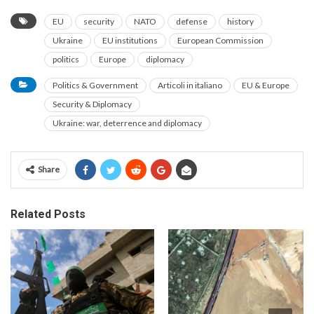
EU
security
NATO
defense
history
Ukraine
EU institutions
European Commission
politics
Europe
diplomacy
Politics & Government
Articoli in italiano
EU & Europe
Security & Diplomacy
Ukraine: war, deterrence and diplomacy
Share
Related Posts