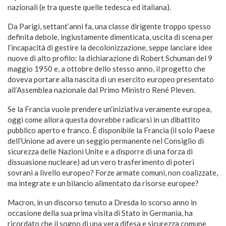
nazionali (e tra queste quelle tedesca ed italiana).
Da Parigi, settant’anni fa, una classe dirigente troppo spesso
definita debole, ingiustamente dimenticata, uscita di scena per
l’incapacità di gestire la decolonizzazione, seppe lanciare idee
nuove di alto profilo: la dichiarazione di Robert Schuman del 9
maggio 1950 e, a ottobre dello stesso anno, il progetto che
doveva portare alla nascita di un esercito europeo presentato
all’Assemblea nazionale dal Primo Ministro René Pleven.
Se la Francia vuole prendere un’iniziativa veramente europea,
oggi come allora questa dovrebbe radicarsi in un dibattito
pubblico aperto e franco. È disponibile la Francia (il solo Paese
dell’Unione ad avere un seggio permanente nel Consiglio di
sicurezza delle Nazioni Unite e a disporre di una forza di
dissuasione nucleare) ad un vero trasferimento di poteri
sovrani a livello europeo? Forze armate comuni, non coalizzate,
ma integrate e un bilancio alimentato da risorse europee?
Macron, in un discorso tenuto a Dresda lo scorso anno in
occasione della sua prima visita di Stato in Germania, ha
ricordato che il sogno di una vera difesa e sicurezza comune