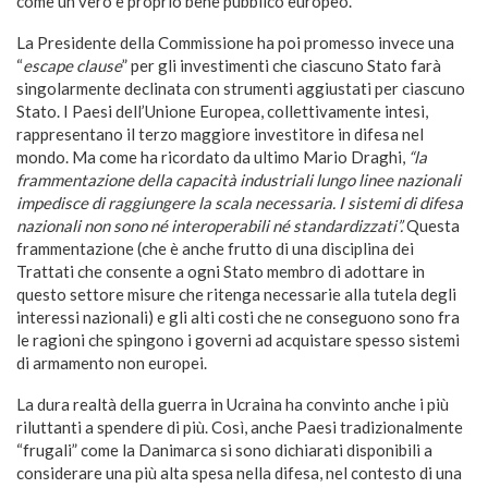
come un vero e proprio bene pubblico europeo.
La Presidente della Commissione ha poi promesso invece una
“
escape clause
” per gli investimenti che ciascuno Stato farà
singolarmente declinata con strumenti aggiustati per ciascuno
Stato. I Paesi dell’Unione Europea, collettivamente intesi,
rappresentano il terzo maggiore investitore in difesa nel
mondo. Ma come ha ricordato da ultimo Mario Draghi,
“la
frammentazione della capacità industriali lungo linee nazionali
impedisce di raggiungere la scala necessaria. I sistemi di difesa
nazionali non sono né interoperabili né standardizzati”.
Questa
frammentazione (che è anche frutto di una disciplina dei
Trattati che consente a ogni Stato membro di adottare in
questo settore misure che ritenga necessarie alla tutela degli
interessi nazionali) e gli alti costi che ne conseguono sono fra
le ragioni che spingono i governi ad acquistare spesso sistemi
di armamento non europei.
La dura realtà della guerra in Ucraina ha convinto anche i più
riluttanti a spendere di più. Così, anche Paesi tradizionalmente
“frugali” come la Danimarca si sono dichiarati disponibili a
considerare una più alta spesa nella difesa, nel contesto di una