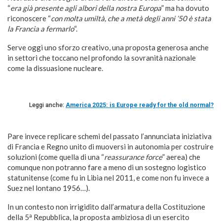
“
era già presente agli albori della nostra Europa
” ma ha dovuto
riconoscere “
con molta umiltà, che a metà degli anni ’50 è stata
la Francia a fermarlo
“.
Serve oggi uno sforzo creativo, una proposta generosa anche
in settori che toccano nel profondo la sovranità nazionale
come la dissuasione nucleare.
Leggi anche:
America 2025: is Europe ready for the old normal?
Pare invece replicare schemi del passato l’annunciata iniziativa
di Francia e Regno unito di muoversi in autonomia per costruire
soluzioni (come quella di una “
reassurance force
” aerea) che
comunque non potranno fare a meno di un sostegno logistico
statunitense (come fu in Libia nel 2011, e come non fu invece a
Suez nel lontano 1956…).
In un contesto non irrigidito dall’armatura della Costituzione
a
della 5
Repubblica, la proposta ambiziosa di un esercito