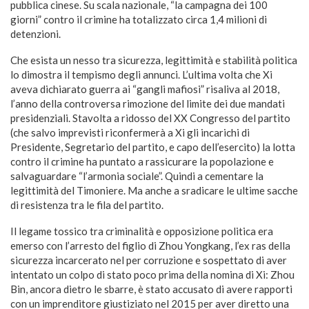
pubblica cinese. Su scala nazionale, “la campagna dei 100
giorni” contro il crimine ha totalizzato circa 1,4 milioni di
detenzioni.
Che esista un nesso tra sicurezza, legittimità e stabilità politica
lo dimostra il tempismo degli annunci. L’ultima volta che Xi
aveva dichiarato guerra ai “gangli mafiosi” risaliva al 2018,
l’anno della controversa rimozione del limite dei due mandati
presidenziali. Stavolta a ridosso del XX Congresso del partito
(che salvo imprevisti riconfermerà a Xi gli incarichi di
Presidente, Segretario del partito, e capo dell’esercito) la lotta
contro il crimine ha puntato a rassicurare la popolazione e
salvaguardare “l’armonia sociale”. Quindi a cementare la
legittimità del Timoniere. Ma anche a sradicare le ultime sacche
di resistenza tra le fila del partito.
Il legame tossico tra criminalità e opposizione politica era
emerso con l’arresto del figlio di Zhou Yongkang, l’ex ras della
sicurezza incarcerato nel per corruzione e sospettato di aver
intentato un colpo di stato poco prima della nomina di Xi: Zhou
Bin, ancora dietro le sbarre, è stato accusato di avere rapporti
con un imprenditore giustiziato nel 2015 per aver diretto una