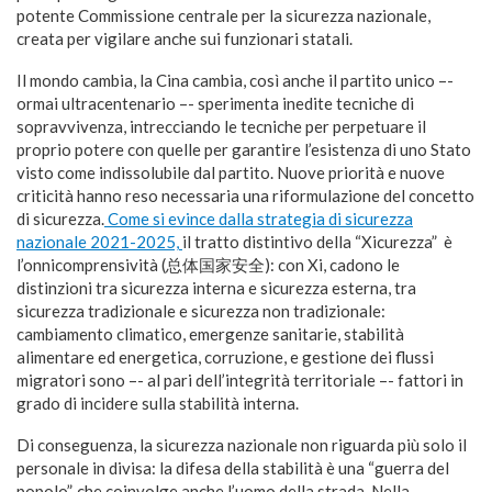
potente Commissione centrale per la sicurezza nazionale,
creata per vigilare anche sui funzionari statali.
Il mondo cambia, la Cina cambia, così anche il partito unico –-
ormai ultracentenario –- sperimenta inedite tecniche di
sopravvivenza, intrecciando le tecniche per perpetuare il
proprio potere con quelle per garantire l’esistenza di uno Stato
visto come indissolubile dal partito. Nuove priorità e nuove
criticità hanno reso necessaria una riformulazione del concetto
di sicurezza.
Come si evince dalla strategia di sicurezza
nazionale 2021-2025,
il tratto distintivo della “Xicurezza” è
l’onnicomprensività (总体国家安全): con Xi, cadono le
distinzioni tra sicurezza interna e sicurezza esterna, tra
sicurezza tradizionale e sicurezza non tradizionale:
cambiamento climatico, emergenze sanitarie, stabilità
alimentare ed energetica, corruzione, e gestione dei flussi
migratori sono –- al pari dell’integrità territoriale –- fattori in
grado di incidere sulla stabilità interna.
Di conseguenza, la sicurezza nazionale non riguarda più solo il
personale in divisa: la difesa della stabilità è una “guerra del
popolo”, che coinvolge anche l’uomo della strada. Nella