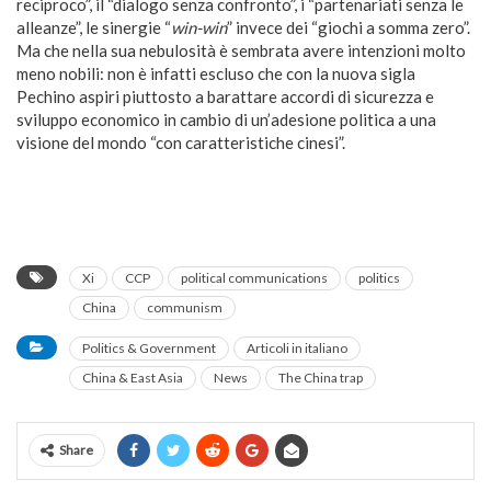
reciproco”, il “dialogo senza confronto”, i “partenariati senza le
alleanze”, le sinergie “
win-win
” invece dei “giochi a somma zero”.
Ma che nella sua nebulosità è sembrata avere intenzioni molto
meno nobili: non è infatti escluso che con la nuova sigla
Pechino aspiri piuttosto a barattare accordi di sicurezza e
sviluppo economico in cambio di un’adesione politica a una
visione del mondo “con caratteristiche cinesi”.
Xi
CCP
political communications
politics
China
communism
Politics & Government
Articoli in italiano
China & East Asia
News
The China trap
Share