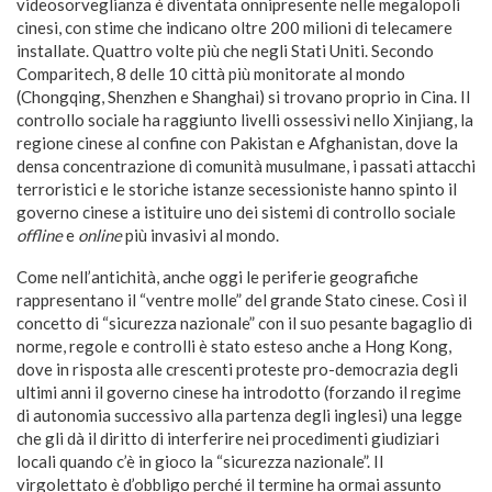
videosorveglianza è diventata onnipresente nelle megalopoli
cinesi, con stime che indicano oltre 200 milioni di telecamere
installate. Quattro volte più che negli Stati Uniti. Secondo
Comparitech, 8 delle 10 città più monitorate al mondo
(Chongqing, Shenzhen e Shanghai) si trovano proprio in Cina. Il
controllo sociale ha raggiunto livelli ossessivi nello Xinjiang, la
regione cinese al confine con Pakistan e Afghanistan, dove la
densa concentrazione di comunità musulmane, i passati attacchi
terroristici e le storiche istanze secessioniste hanno spinto il
governo cinese a istituire uno dei sistemi di controllo sociale
offline
e
online
più invasivi al mondo.
Come nell’antichità, anche oggi le periferie geografiche
rappresentano il “ventre molle” del grande Stato cinese. Così il
concetto di “sicurezza nazionale” con il suo pesante bagaglio di
norme, regole e controlli è stato esteso anche a Hong Kong,
dove in risposta alle crescenti proteste pro-democrazia degli
ultimi anni il governo cinese ha introdotto (forzando il regime
di autonomia successivo alla partenza degli inglesi) una legge
che gli dà il diritto di interferire nei procedimenti giudiziari
locali quando c’è in gioco la “sicurezza nazionale”. Il
virgolettato è d’obbligo perché il termine ha ormai assunto