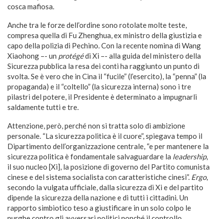
cosca mafiosa.
Anche tra le forze dell’ordine sono rotolate molte teste,
compresa quella di Fu Zhenghua, ex ministro della giustizia e
capo della polizia di Pechino. Con la recente nomina di Wang
Xiaohong –- un
protégé
di Xi –- alla guida del ministero della
Sicurezza pubblica la resa dei conti ha raggiunto un punto di
svolta. Se è vero che in Cina il “fucile” (l’esercito), la “penna” (la
propaganda) e il “coltello” (la sicurezza interna) sono i tre
pilastri del potere, il Presidente è determinato a impugnarli
saldamente tutti e tre.
Attenzione, però, perché non si tratta solo di ambizione
personale. “La sicurezza politica è il cuore”, spiegava tempo il
Dipartimento dell’organizzazione centrale, “e per mantenere la
sicurezza politica è fondamentale salvaguardare la
leadership
,
il suo nucleo [Xi], la posizione di governo del Partito comunista
cinese e del sistema socialista con caratteristiche cinesi”.
Ergo
,
secondo la vulgata ufficiale, dalla sicurezza di Xi e del partito
dipende la sicurezza della nazione e di tutti i cittadini. Un
rapporto simbiotico teso a giustificare in un solo colpo le
purghe contro gli avversari politici nonché il controllo