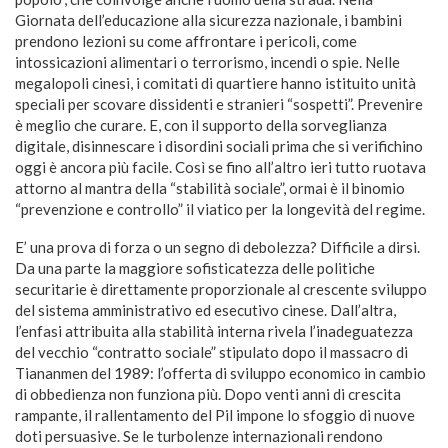
Giornata dell’educazione alla sicurezza nazionale, i bambini
prendono lezioni su come affrontare i pericoli, come
intossicazioni alimentari o terrorismo, incendi o spie. Nelle
megalopoli cinesi, i comitati di quartiere hanno istituito unità
speciali per scovare dissidenti e stranieri “sospetti”. Prevenire
è meglio che curare. E, con il supporto della sorveglianza
digitale, disinnescare i disordini sociali prima che si verifichino
oggi è ancora più facile. Così se fino all’altro ieri tutto ruotava
attorno al mantra della “stabilità sociale”, ormai è il binomio
“prevenzione e controllo” il viatico per la longevità del regime.
E’ una prova di forza o un segno di debolezza? Difficile a dirsi.
Da una parte la maggiore sofisticatezza delle politiche
securitarie è direttamente proporzionale al crescente sviluppo
del sistema amministrativo ed esecutivo cinese. Dall’altra,
l’enfasi attribuita alla stabilità interna rivela l’inadeguatezza
del vecchio “contratto sociale” stipulato dopo il massacro di
Tiananmen del 1989: l’offerta di sviluppo economico in cambio
di obbedienza non funziona più. Dopo venti anni di crescita
rampante, il rallentamento del Pil impone lo sfoggio di nuove
doti persuasive. Se le turbolenze internazionali rendono