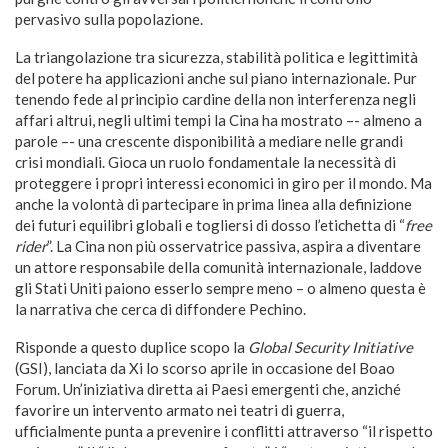
pervasivo sulla popolazione.
La triangolazione tra sicurezza, stabilità politica e legittimità
del potere ha applicazioni anche sul piano internazionale. Pur
tenendo fede al principio cardine della non interferenza negli
affari altrui, negli ultimi tempi la Cina ha mostrato –- almeno a
parole –- una crescente disponibilità a mediare nelle grandi
crisi mondiali. Gioca un ruolo fondamentale la necessità di
proteggere i propri interessi economici in giro per il mondo. Ma
anche la volontà di partecipare in prima linea alla definizione
dei futuri equilibri globali e togliersi di dosso l’etichetta di “
free
rider
”. La Cina non più osservatrice passiva, aspira a diventare
un attore responsabile della comunità internazionale, laddove
gli Stati Uniti paiono esserlo sempre meno – o almeno questa è
la narrativa che cerca di diffondere Pechino.
Risponde a questo duplice scopo la
Global Security Initiative
(GSI), lanciata da Xi lo scorso aprile in occasione del Boao
Forum. Un’iniziativa diretta ai Paesi emergenti che, anziché
favorire un intervento armato nei teatri di guerra,
ufficialmente punta a prevenire i conflitti attraverso “il rispetto