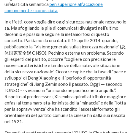
un’elasticità semantica
ben superiore all’accezione
comunemente riconosciuta.
In effetti, cosa voglia dire oggi sicurezza nazionale nessuno lo
sa. Ma sfogliando le pile di comunicati divulgati nell’ultimo
decennio è possibile seguire la metamorfosi di questo
concetto. Partiamo da una data: il 15 aprile 2014, quando,
pubblicando la “Visione generale sulla sicurezza nazionale” (总
体国家安全观 ONSO), Pechino esterna un problema. Secondo
gli esperti del partito, occorre “cogliere con precisione le
nuove caratteristiche e tendenze della mutevole situazione
della sicurezza nazionale”. Occorre capire che la fase di “pace e
sviluppo” di Deng Xiaoping e il “periodo di opportunità
strategiche” di Jiang Zemin sono il passato. Oggi –- secondo
l’ONSO –- viviamo in “un mondo né pacifico né tranquillo”.
Rispetto ai predecessori, Xi sembra quindi attribuire maggiore
enfasi al tema marxista-leninista della “minaccia” e della “lotta
per la sopravvivenza” che ha scandito l’ascesainformato gli
orientamenti del partito comunista cinese fin dalla sua nascita
nel 1921.
Davanti ai venti contrari, secondo L’ONSO la Cina è chiamata a