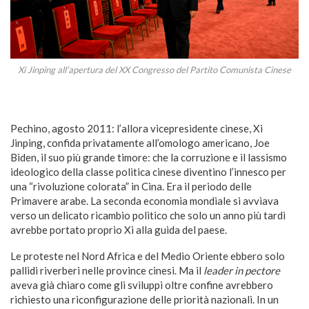
Xi Jinping all’apertura del XX Congresso del Partito Comunista Cinese
Pechino, agosto 2011: l’allora vicepresidente cinese, Xi
Jinping, confida privatamente all’omologo americano, Joe
Biden, il suo più grande timore: che la corruzione e il lassismo
ideologico della classe politica cinese diventino l’innesco per
una “rivoluzione colorata” in Cina. Era il periodo delle
Primavere arabe. La seconda economia mondiale si avviava
verso un delicato ricambio politico che solo un anno più tardi
avrebbe portato proprio Xi alla guida del paese.
Le proteste nel Nord Africa e del Medio Oriente ebbero solo
pallidi riverberi nelle province cinesi. Ma il
leader in pectore
aveva già chiaro come gli sviluppi oltre confine avrebbero
richiesto una riconfigurazione delle priorità nazionali. In un