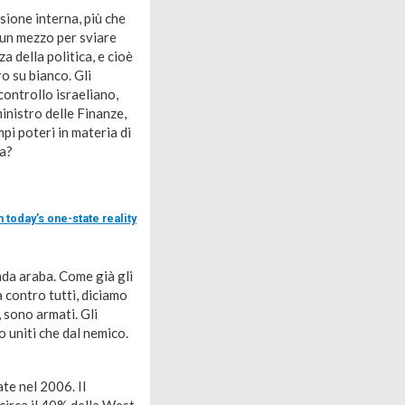
ione interna, più che
 un mezzo per sviare
a della politica, e cioè
ro su bianco. Gli
controllo israeliano,
inistro delle Finanze,
pi poteri in materia di
la?
 today’s one-state reality
nda araba. Come già gli
a contro tutti, diciamo
, sono armati. Gli
o uniti che dal nemico.
ate nel 2006. Il
irca il 40% della West