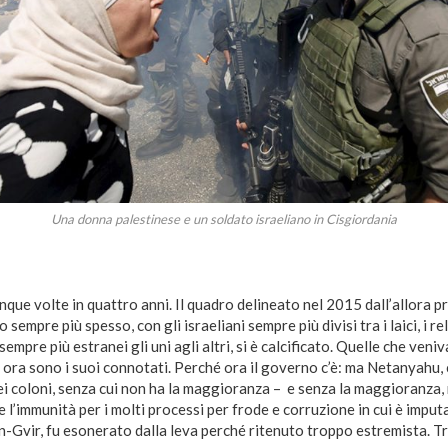
Una donna palestinese e un soldato israeliano in Cisgiordania
cinque volte in quattro anni. Il quadro delineato nel 2015 dall’allora
to sempre più spesso, con gli israeliani sempre più divisi tra i laici, i rel
 sempre più estranei gli uni agli altri, si è calcificato. Quelle che ven
 ora sono i suoi connotati. Perché ora il governo c’è: ma Netanyahu,
ei coloni, senza cui non ha la maggioranza – e senza la maggioranza
 l’immunità per i molti processi per frode e corruzione in cui è imputa
en-Gvir, fu esonerato dalla leva perché ritenuto troppo estremista. T