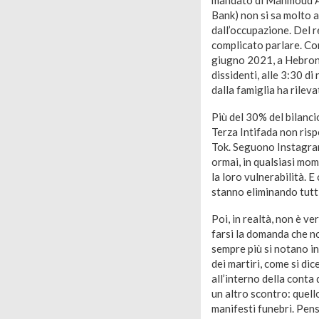
Bank) non si sa molto a
dall’occupazione. Del r
complicato parlare. Con
giugno 2021, a Hebron, 
dissidenti, alle 3:30 d
dalla famiglia ha rilev
Più del 30% del bilancio
Terza Intifada non ris
Tok. Seguono Instagram.
ormai, in qualsiasi mome
la loro vulnerabilità. E
stanno eliminando tutt
Poi, in realtà, non è v
farsi la domanda che n
sempre più si notano in
dei martiri, come si dic
all’interno della conta d
un altro scontro: quell
manifesti funebri. Pen