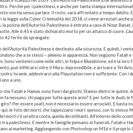
ltro. Perché per i palestinesi, e anche per tanta stampa internazional
esto non ha senso parlare. Il resto, sarà affrontato a tempo debito. E 
 la legge sulla Cyber Criminalità del 2018, si viene arrestati anche 
la polizia dell’Autorità Palestinese è entrata a casa di Nizar Banat, i
i notte. Alle 6:45 è stato dichiarato morto per un attacco di cuore. L
ato 42 ferite da sprangate.
 dell’Autorità Palestinese è destinato alla sicurezza. E quindi, i vent
pondono che a se stessi – almeno in apparenza. Non seguono Fatah 
 Sono ventenni come mille altri, in felpa e Blundstone, ed è la loro f
nto, può infiltrarsi oltre il Muro, imprevedibile, e arrivare a Tel Avi
 contro Israele, addestrarsi alla Playstation non è sufficiente. Con i d
i uno a uno.
ero che Fatah e Hamas sono fuori dai giochi. Stanno dietro le quinte. A
on fa nessuno: chi paga per tutte queste armi? E per tutte le Audi, 
 giro? Per essere usati, non è necessario essere arruolati. E basta o
e qui, le foto dei morti, che tappezzano i muri: spesso, con lo stesso 
ei morti c’è un’altra conta, quella dei militanti. All’interno dello scontr
o tra palestinesi. E mentre le famiglie pensano ai funerali, Fatah e 
sano al marketing. Aggiungendo con Photoshop un M16 e il proprio 