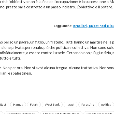
erché l’obbiettivo non è la fine dell’occupazione: è la successione a
no, presto sarà costretto a un passo indietro. L’obiettivo è il potere.
Leggi anche:
Israeliani, palestinesi e l
 perso un padre, un figlio, un fratello. Tutti hanno un martire nella p
sione privata, personale, più che politica e collettiva. Non sono solo 
 individualmente, a essere contro Israele. Cercando non più giustizia,
utto e tutti.
. Non per ora. Non si avrà alcuna tregua. Alcuna trattativa. Non son
iani e i palestinesi.
 East
Hamas
Fatah
West Bank
Israel
Palestine
politics
o
Security & Diplomacy
Middle East & North Africa
Israel's crossroads