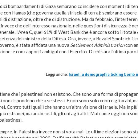
dici bombardamenti di Gaza sembrano coincidere con momenti di tens
e con Hamas (che governa quella striscia di terra): sembrano essere
 di distrazione, oltre che di distruzione. Ma da febbraio, l’interferenz
, invece che dell’interesse nazionale, nelle questioni di sicurezza è ne
generale, l’Area C, quel 61% di West Bank che è ancora sotto il totale 
tenza del ministro della Difesa. Ora, invece, a Bezalel Smotrich, il m
 governo, è stata affidata una nuova
Settlement Administration
con am
zione: e con rapporti ambigui con l’Esercito. Di chi sarà l’ultima paro
Leggi anche:
Israel: a demographic ticking bomb in
tiene che i palestinesi non esistono. Che sono una forma di propaga
ni non rispondono che a se stessi. E non sono solo contro gli arabi, m
ei. Contro tutti quelli che hanno un’altra visione di Israele. Ma in più
iù estranei, ma anche ostili, gli uni agli altri. Mai come oggi non son
palestinesi.
sempre, in Palestina invece non si vota mai. Le ultime elezioni sono st
as è scaduto nel 2009. Dell’Autorità Palestinese (che amministra c