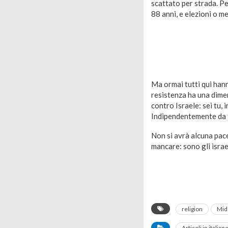
scattato per strada. P
88 anni, e elezioni o me
Ma ormai tutti qui hanno
resistenza ha una dimen
contro Israele: sei tu,
Indipendentemente da t
Non si avrà alcuna pace
mancare: sono gli israel
religion
Mid
Articoli in italian