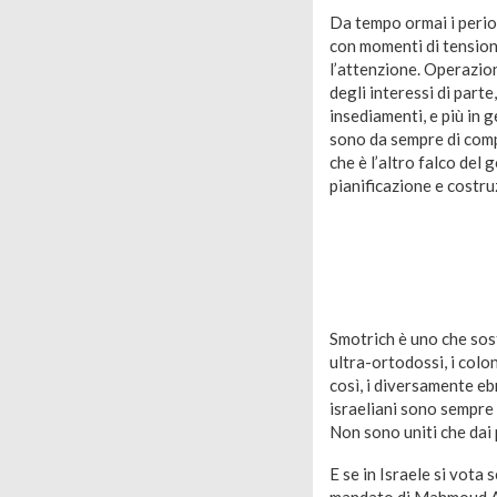
Da tempo ormai i perio
con momenti di tension
l’attenzione. Operazioni
degli interessi di parte
insediamenti, e più in 
sono da sempre di compe
che è l’altro falco del
pianificazione e costru
Smotrich è uno che sos
ultra-ortodossi, i colo
così, i diversamente ebr
israeliani sono sempre p
Non sono uniti che dai 
E se in Israele si vota 
mandato di Mahmoud Abb