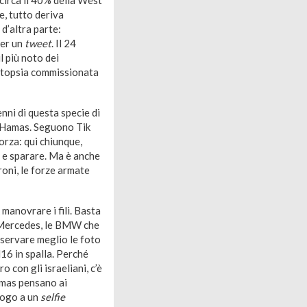
e, tutto deriva
d’altra parte:
per un
tweet
. Il 24
l più noto dei
’autopsia commissionata
enni di questa specie di
e Hamas. Seguono Tik
orza: qui chiunque,
v, e sparare. Ma è anche
roni, le forze armate
 manovrare i fili. Basta
le Mercedes, le BMW che
sservare meglio le foto
M16 in spalla. Perché
o con gli israeliani, c’è
Hamas pensano ai
logo a un
selfie