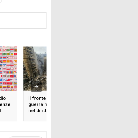
dio
Il fronte libanese nella
I Repubblicani all
tenze
guerra mediorientale e
prova delle elezion
l
nel diritto
metà mandato:
internazionale
problemi e strateg