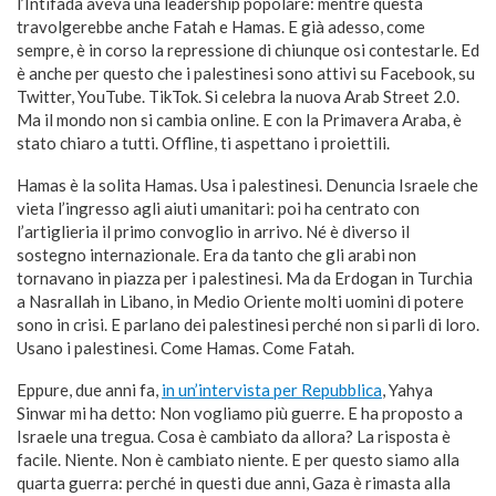
l’Intifada aveva una leadership popolare: mentre questa
travolgerebbe anche Fatah e Hamas. E già adesso, come
sempre, è in corso la repressione di chiunque osi contestarle. Ed
è anche per questo che i palestinesi sono attivi su Facebook, su
Twitter, YouTube. TikTok. Si celebra la nuova Arab Street 2.0.
Ma il mondo non si cambia online. E con la Primavera Araba, è
stato chiaro a tutti. Offline, ti aspettano i proiettili.
Hamas è la solita Hamas. Usa i palestinesi. Denuncia Israele che
vieta l’ingresso agli aiuti umanitari: poi ha centrato con
l’artiglieria il primo convoglio in arrivo. Né è diverso il
sostegno internazionale. Era da tanto che gli arabi non
tornavano in piazza per i palestinesi. Ma da Erdogan in Turchia
a Nasrallah in Libano, in Medio Oriente molti uomini di potere
sono in crisi. E parlano dei palestinesi perché non si parli di loro.
Usano i palestinesi. Come Hamas. Come Fatah.
Eppure, due anni fa,
in un’intervista per Repubblica
, Yahya
Sinwar mi ha detto: Non vogliamo più guerre. E ha proposto a
Israele una tregua. Cosa è cambiato da allora? La risposta è
facile. Niente. Non è cambiato niente. E per questo siamo alla
quarta guerra: perché in questi due anni, Gaza è rimasta alla