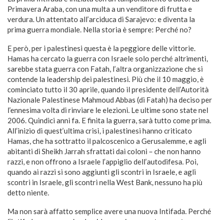
Primavera Araba, con una multa a un venditore di frutta e
verdura. Un attentato all’arciduca di Sarajevo: e diventa la
prima guerra mondiale. Nella storia è sempre: Perché no?
E però, per i palestinesi questa è la peggiore delle vittorie.
Hamas ha cercato la guerra con Israele solo perché altrimenti,
sarebbe stata guerra con Fatah, l’altra organizzazione che si
contende la leadership dei palestinesi. Più che il 10 maggio, è
cominciato tutto il 30 aprile, quando il presidente dell’Autorità
Nazionale Palestinese Mahmoud Abbas (di Fatah) ha deciso per
l’ennesima volta di rinviare le elezioni. Le ultime sono state nel
2006. Quindici anni fa. E finita la guerra, sarà tutto come prima.
All’inizio di quest’ultima crisi, i palestinesi hanno criticato
Hamas, che ha sottratto il palcoscenico a Gerusalemme, e agli
abitanti di Sheikh Jarrah sfrattati dai coloni – che non hanno
razzi, e non offrono a Israele l’appiglio dell’autodifesa. Poi,
quando ai razzi si sono aggiunti gli scontri in Israele, e agli
scontri in Israele, gli scontri nella West Bank, nessuno ha più
detto niente.
Ma non sarà affatto semplice avere una nuova Intifada. Perché