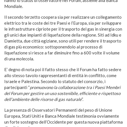
hanno lo status di osservatore nel Forum, assieme alla Banca
Mondiale.
Il secondo terzetto coopera sia per realizzare un collegamento
elettrico tra le coste dei tre Paesi e l’Europa, sia per sviluppare
le infrastrutture cipriote per il trasporto del gas in sinergia con
gli unici due impianti di liquefazione della regione. Siti ad Idku e
Damietta, due città egiziane, sono utili per rendere il trasporto
di gas più economico: sottoponendolo al processo di
liquefazione si riesce a far diminuire fino a 600 volte il volume
di una molecola.
E’ degno di nota poi il fatto stesso che il Forum ha fatto sedere
allo stesso tavolo rappresentanti di entità in conflitto, come
Israele e Palestina. Secondo lo statuto del consorzio, i
partecipanti “
promuovono la collaborazione tra i Paesi Membri
del Forum per gestire un uso sostenibile, efficiente e rispettoso
dell’ambiente delle risorse di gas naturale
”.
La presenza di Osservatori Permanenti del peso di Unione
Europea, Stati Uniti e Banca Mondiale testimonia ovviamente
un forte sostegno dell’Occidente per questa nuova piattaforma