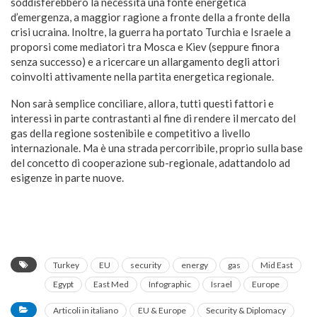
soddisferebbero la necessità una fonte energetica
d’emergenza, a maggior ragione a fronte della a fronte della
crisi ucraina. Inoltre, la guerra ha portato Turchia e Israele a
proporsi come mediatori tra Mosca e Kiev (seppure finora
senza successo) e a ricercare un allargamento degli attori
coinvolti attivamente nella partita energetica regionale.
Non sarà semplice conciliare, allora, tutti questi fattori e
interessi in parte contrastanti al fine di rendere il mercato del
gas della regione sostenibile e competitivo a livello
internazionale. Ma è una strada percorribile, proprio sulla base
del concetto di cooperazione sub-regionale, adattandolo ad
esigenze in parte nuove.
Turkey
EU
security
energy
gas
Mid East
Egypt
East Med
Infographic
Israel
Europe
Articoli in italiano
EU & Europe
Security & Diplomacy