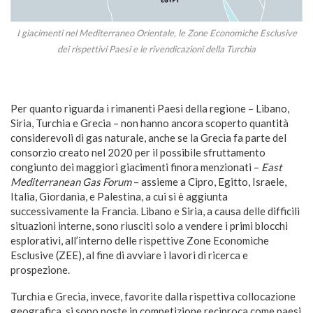
I giacimenti nel Mediterraneo Orientale, le Zone Economiche Esclusive
dei rispettivi Paesi e le rivendicazioni della Turchia
Per quanto riguarda i rimanenti Paesi della regione – Libano,
Siria, Turchia e Grecia – non hanno ancora scoperto quantità
considerevoli di gas naturale, anche se la Grecia fa parte del
consorzio creato nel 2020 per il possibile sfruttamento
congiunto dei maggiori giacimenti finora menzionati –
East
Mediterranean Gas Forum
– assieme a Cipro, Egitto, Israele,
Italia, Giordania, e Palestina, a cui si è aggiunta
successivamente la Francia. Libano e Siria, a causa delle difficili
situazioni interne, sono riusciti solo a vendere i primi blocchi
esplorativi, all’interno delle rispettive Zone Economiche
Esclusive (ZEE), al fine di avviare i lavori di ricerca e
prospezione.
Turchia e Grecia, invece, favorite dalla rispettiva collocazione
geografica, si sono poste in competizione reciproca come paesi