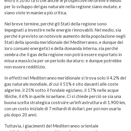
entro il 2050 fa sì che anche le prospettive nel breve e medio
per lo sviluppo del gas naturale nella regione siano mutate, e
siano viste in maniera più critica.
Nel breve termine, perché gli Stati della regione sono
impegnati a investire nelle energie rinnovabili. Nel medio, sia
perché è previsto un notevole aumento della popolazione negli
Stati della sponda meridionale del Mediterraneo, e dunque dei
loro consumi energetici e della domanda interna, sia perché
sembra che il gas della regione non potrà essere esportato in
misura massiccia per un periodo duraturo: e dunque potrebbe
non essere redditizio.
In effetti nel Mediterraneo meridionale si trova solo il 4.2% del
gas naturale mondiale, di cui il 51% è sito davanti alle coste
algerine, il 25% sotto il fondale egiziano, il 17% nelle acque
libiche, il 6% in quelle israeliane. Ci si chiede perciò se sia una
buona scelta strategica costruire un’infrastruttura di 1.900 km,
con un costo iniziale di 7 miliardi di dollari, per poi non usarla
più dopo 20 anni.
Tuttavia, i giacimenti del Mediterraneo orientale