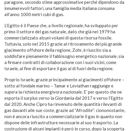
paragone, secondo stime approssimative perché dipendono da
innumerevoli fattori, una famiglia media italiana consuma
all’anno 1000 metri cubi di gas.
L’Egitto è il Paese che, a livello regionale, ha sviluppato per
primo il settore del gas naturale, dato che già nel 1979 ha
commercializzato alcuni volumi di questa risorsa fossile.
Tuttavia, solo nel 2015 grazie al ritrovamento del più grande
giacimento offshore della regione, Zohr, è riuscito sia a
soddisfare pienamente il fabbisogno energetico nazionale, sia
a firmare contratti di collaborazione con i suoi vicini, come
Israele, al fine di esportare il gas al di fuori della regione.
Proprio Israele, grazie principalmente ai giacimenti offshore –
sotto al fondale marino – Tamar e Leviathan raggiunge e
supera la richiesta energivora nazionale. E’ per questo che ne
esporta il surplus verso la Giordania dal 2017 e verso l’Egitto
dal 2020. Anche Cipro ha rinvenuto delle quantità rilevanti di
gas davanti alle sue coste, grazie ad “Afrodite”: ciononostante,
non è ancora riuscito a commercializzarle il gas in quanto non
dispone delle infrastrutture necessarie al suo trasporto. La
costruzione di alcuni impianti è però in corso, dopo la scoperta