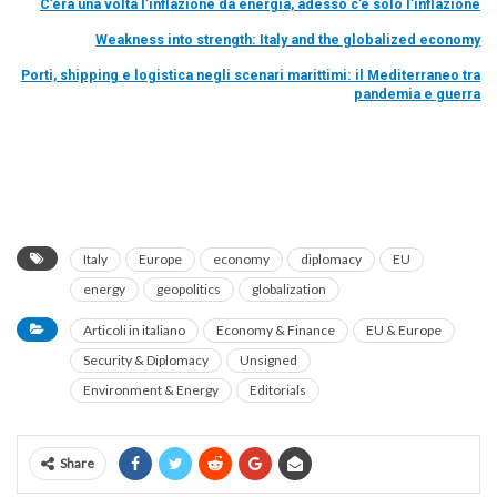
C’era una volta l’inflazione da energia, adesso c’è solo l’inflazione
Weakness into strength: Italy and the globalized economy
Porti, shipping e logistica negli scenari marittimi: il Mediterraneo tra
pandemia e guerra
Italy
Europe
economy
diplomacy
EU
energy
geopolitics
globalization
Articoli in italiano
Economy & Finance
EU & Europe
Security & Diplomacy
Unsigned
Environment & Energy
Editorials
Share