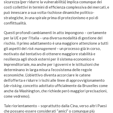
sicurezza (per ridurre la vulnerabilità) implica comunque dei
costi collettivi in termini di efficienza complessiva dei mercati, e
può innescare a sua volta rischiose dinamiche politico-
strategiche, in una spirale prima di protezionismo e poi di
conflittualità.
Questi profondi cambiamenti in atto impongono – certamente
per la UE e per l’Italia – una diversa modalità di gestione del
rischio. Il primo adattamento è una maggiore attenzione a tutti
gli aspetti del
risk management
– un processo già in corso,
motivato dal tentativo di ottenere maggiore stabilità e
resilienza agli shock esterni per il sistema economico e
imprenditoriale, ma anche per i governi e le istituzioni che
determinano in larga misura l’ecosistema delle regole
economiche. L’obiettivo diventa accorciare le catene
dell’offerta e ridurre i rischi alle linee di approvvigionamento
(
de-risking
, concetto adottato ufficialmente da Bruxelles come
anche da Washington, che richiede però maggiori precisazioni,
come vedremo).
Tale riorientamento – soprattutto dalla Cina, verso altri Paesi
che possano essere considerati “amici” o comunque più