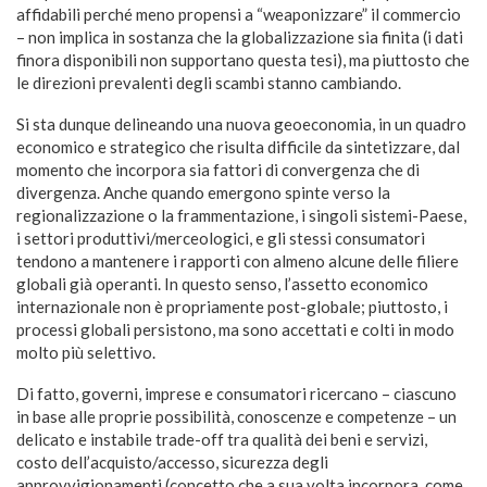
affidabili perché meno propensi a “weaponizzare” il commercio
– non implica in sostanza che la globalizzazione sia finita (i dati
finora disponibili non supportano questa tesi), ma piuttosto che
le direzioni prevalenti degli scambi stanno cambiando.
Si sta dunque delineando una nuova geoeconomia, in un quadro
economico e strategico che risulta difficile da sintetizzare, dal
momento che incorpora sia fattori di convergenza che di
divergenza. Anche quando emergono spinte verso la
regionalizzazione o la frammentazione, i singoli sistemi-Paese,
i settori produttivi/merceologici, e gli stessi consumatori
tendono a mantenere i rapporti con almeno alcune delle filiere
globali già operanti. In questo senso, l’assetto economico
internazionale non è propriamente post-globale; piuttosto, i
processi globali persistono, ma sono accettati e colti in modo
molto più selettivo.
Di fatto, governi, imprese e consumatori ricercano – ciascuno
in base alle proprie possibilità, conoscenze e competenze – un
delicato e instabile trade-off tra qualità dei beni e servizi,
costo dell’acquisto/accesso, sicurezza degli
approvvigionamenti (concetto che a sua volta incorpora, come