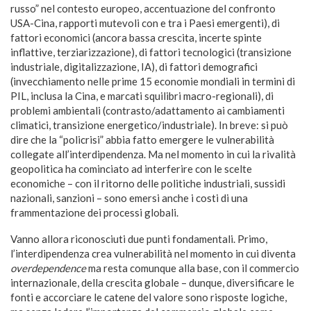
russo” nel contesto europeo, accentuazione del confronto
USA-Cina, rapporti mutevoli con e tra i Paesi emergenti), di
fattori economici (ancora bassa crescita, incerte spinte
inflattive, terziarizzazione), di fattori tecnologici (transizione
industriale, digitalizzazione, IA), di fattori demografici
(invecchiamento nelle prime 15 economie mondiali in termini di
PIL, inclusa la Cina, e marcati squilibri macro-regionali), di
problemi ambientali (contrasto/adattamento ai cambiamenti
climatici, transizione energetico/industriale). In breve: si può
dire che la “policrisi” abbia fatto emergere le vulnerabilità
collegate all’interdipendenza. Ma nel momento in cui la rivalità
geopolitica ha cominciato ad interferire con le scelte
economiche – con il ritorno delle politiche industriali, sussidi
nazionali, sanzioni – sono emersi anche i costi di una
frammentazione dei processi globali.
Vanno allora riconosciuti due punti fondamentali. Primo,
l’interdipendenza crea vulnerabilità nel momento in cui diventa
overdependence
ma resta comunque alla base, con il commercio
internazionale, della crescita globale – dunque, diversificare le
fonti e accorciare le catene del valore sono risposte logiche,