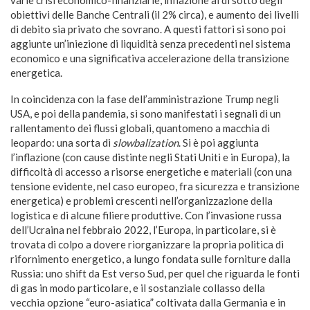
obiettivi delle Banche Centrali (il 2% circa), e aumento dei livelli
di debito sia privato che sovrano. A questi fattori si sono poi
aggiunte un’iniezione di liquidità senza precedenti nel sistema
economico e una significativa accelerazione della transizione
energetica.
In coincidenza con la fase dell’amministrazione Trump negli
USA, e poi della pandemia, si sono manifestati i segnali di un
rallentamento dei flussi globali, quantomeno a macchia di
leopardo: una sorta di
slowbalization
. Si è poi aggiunta
l’inflazione (con cause distinte negli Stati Uniti e in Europa), la
difficoltà di accesso a risorse energetiche e materiali (con una
tensione evidente, nel caso europeo, fra sicurezza e transizione
energetica) e problemi crescenti nell’organizzazione della
logistica e di alcune filiere produttive. Con l’invasione russa
dell’Ucraina nel febbraio 2022, l’Europa, in particolare, si è
trovata di colpo a dovere riorganizzare la propria politica di
rifornimento energetico, a lungo fondata sulle forniture dalla
Russia: uno shift da Est verso Sud, per quel che riguarda le fonti
di gas in modo particolare, e il sostanziale collasso della
vecchia opzione “euro-asiatica” coltivata dalla Germania e in