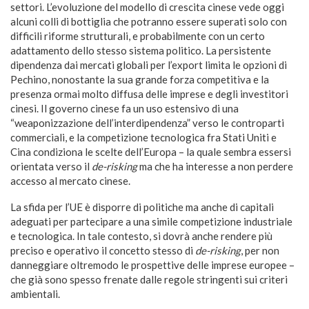
settori. L’evoluzione del modello di crescita cinese vede oggi
alcuni colli di bottiglia che potranno essere superati solo con
difficili riforme strutturali, e probabilmente con un certo
adattamento dello stesso sistema politico. La persistente
dipendenza dai mercati globali per l’export limita le opzioni di
Pechino, nonostante la sua grande forza competitiva e la
presenza ormai molto diffusa delle imprese e degli investitori
cinesi. Il governo cinese fa un uso estensivo di una
“weaponizzazione dell’interdipendenza” verso le controparti
commerciali, e la competizione tecnologica fra Stati Uniti e
Cina condiziona le scelte dell’Europa – la quale sembra essersi
orientata verso il
de-risking
ma che ha interesse a non perdere
accesso al mercato cinese.
La sfida per l’UE è disporre di politiche ma anche di capitali
adeguati per partecipare a una simile competizione industriale
e tecnologica. In tale contesto, si dovrà anche rendere più
preciso e operativo il concetto stesso di
de-risking
, per non
danneggiare oltremodo le prospettive delle imprese europee –
che già sono spesso frenate dalle regole stringenti sui criteri
ambientali.