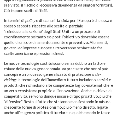
si è visto, il rischio di eccessiva dipendenza da singoli fornitori).
Ciò impone scelte difficili.
In termini di
policy
e di scenari, la sfida per l’Europa è che essa è
spesso esposta, rispetto alle scelte di parziale
“reindustrializzazione” degli Stati Uniti, a un processo di
coordinamento soltanto ex-post; l’obiettivo dovrebbe essere
quello di un coordinamento a monte e preventivo. Altrimenti,
governi ed imprese europee si troveranno schiacciate fra
scelte americane e pressioni cinesi.
Le nuove tecnologie costituiscono senza dubbio un fattore
chiave della nuova geoeconomia. Va precisato che non si può
concepire un processo generalizzato di protezione o
de-
risking
: le tecnologie dell’immediato futuro includono servizi e
prodotti che richiedono alte competenze logico-matematiche, e
un vero ecosistema propizio all’innovazione. Anche in chiave di
competitività, servono dunque misure di tipo proattivo, più che
“difensivo”. Resta il fatto che si stanno manifestando in misura
crescente forme di protezionismo, più o meno diretto, legate
anche all’esigenza politica di tutelare in qualche modo le fasce