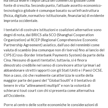
ma senza ledere l’importanza del commercio globale come
fonte di crescita. Secondo punto, l’attuale assetto economico-
tecnologico globale è comunque basato su un’infrastruttura
(fisica, digitale, normativo-istituzionale, finanziaria) di evidente
impronta occidentale.
I tentativi di costruire istituzioni e coalizioni alternative sono
degni di nota, dai BRICS alla SCO (Shanghai Cooperation
Organization) al RCEP (Regional Comprehensive Economic
Partnership Agreement) asiatico, dall’uso del renmimbi come
valuta di scambio (ma comunque non di riserva) fino al lancio del
CIPS (Cross-Border Interbank Payments System) da parte della
Cina. Nessuno di questi tentativi, tuttavia, si è finora
dimostrato credibile nel senso di convincere attori primari ad
abbandonare stretti rapporti con gli Stati Uniti e i Paesi OCSE.
Non a caso, ciò che realmente caratterizza le scelte della
maggior parte dei paesi del “Global South” è il tentativo di
tenere in vita “allineamenti multipli” e non la volontà di
schierarsi tout court con chi si presenta come alternativa
all’Occidente.
Porre al centro delle scelte economiche le considerazioni di