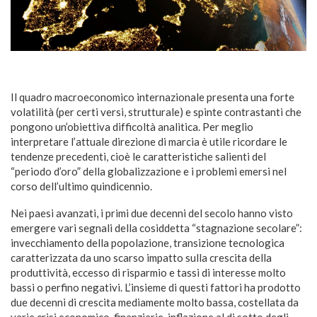
Il quadro macroeconomico internazionale presenta una forte
volatilità (per certi versi, strutturale) e spinte contrastanti che
pongono un’obiettiva difficoltà analitica. Per meglio
interpretare l’attuale direzione di marcia è utile ricordare le
tendenze precedenti, cioè le caratteristiche salienti del
“periodo d’oro” della globalizzazione e i problemi emersi nel
corso dell’ultimo quindicennio.
Nei paesi avanzati, i primi due decenni del secolo hanno visto
emergere vari segnali della cosiddetta “stagnazione secolare”:
invecchiamento della popolazione, transizione tecnologica
caratterizzata da uno scarso impatto sulla crescita della
produttività, eccesso di risparmio e tassi di interesse molto
bassi o perfino negativi. L’insieme di questi fattori ha prodotto
due decenni di crescita mediamente molto bassa, costellata da
varie crisi economico-finanziarie, inflazione al di sotto degli