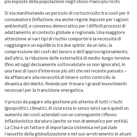
più esposte della popolazione negli stessi Paesi più ricchi.
Si sta manifestando un pericolo di cortocircuito tra costi per il
consumatore (inflazione, ma anche regole imposte per ragioni
ambientali), e consenso democratico per i difficili processi di
adattamento al contesto globale e regionale. Una maggiore
attenzione ai vari tipi di rischio comporterà la necessità di
raggiungere un equilibrio tra due spinte: da un lato, la
compressione dei costi del lavoro e dell’approvvigionamento;
dall’altro, la riduzione delle esternalità di medio-lungo termine
(fino ad oggi decisamente sottovalutate se non ignorate), in
una fase di tassi d’interesse più alti che nel recente passato –
da affiancare alla necessità di tenere sotto controllo la
dinamica del debito, finendo per frenare i grandi investimenti
necessari per la transizione energetica.
Il prezzo da pagare alla gestione più attenta di tutti i rischi
(geopolitici, climatici, di sicurezza in senso lato) sarà quindi un
aumento dei costi aziendali con un conseguente riflesso
inflazionistico duraturo (anche se non drammatico per entità).
La Cina è un fattore di importanza sistemica nel parziale
riassetto della globalizzazione e nel suo arretramento in alcuni