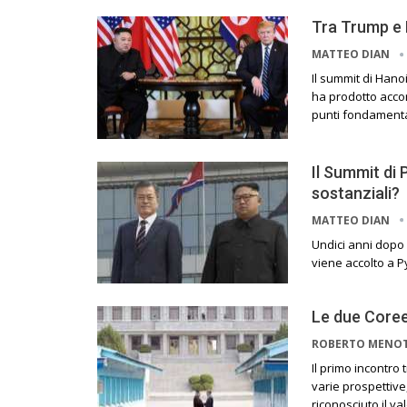
Tra Trump e 
MATTEO DIAN
Il summit di Hano
ha prodotto accor
punti fondamental
Il Summit di
sostanziali?
MATTEO DIAN
Undici anni dopo 
viene accolto a P
Le due Coree
ROBERTO MENO
Il primo incontro 
varie prospettive
riconosciuto il v