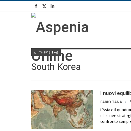
Browsing Tag
South Korea
I nuovi equili
FABIO TANA
L’Asia e il quadra
e le linee strateg
confronto sempre 