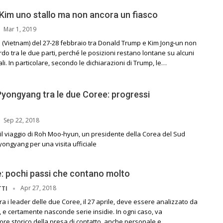
Kim uno stallo ma non ancora un fiasco
Mar 1, 2019
i (Vietnam) del 27-28 febbraio tra Donald Trump e Kim Jong-un non
do tra le due parti, perché le posizioni restano lontane su alcuni
i. In particolare, secondo le dichiarazioni di Trump, le…
 Pyongyang tra le due Coree: progressi
Sep 22, 2018
il viaggio di Roh Moo-hyun, un presidente della Corea del Sud
yongyang per una visita ufficiale
: pochi passi che contano molto
Apr 27, 2018
TTI
tra i leader delle due Coree, il 27 aprile, deve essere analizzato da
, e certamente nasconde serie insidie. In ogni caso, va
alore storico della presa di contatto, anche personale e…