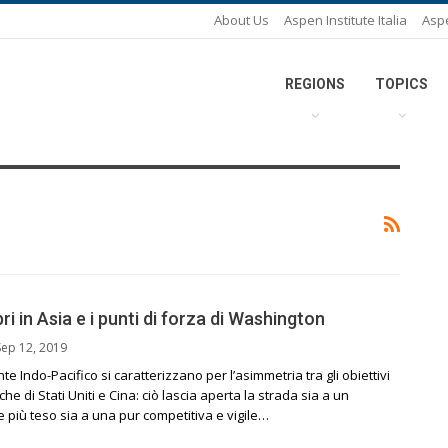
About Us
Aspen Institute Italia
Asp
REGIONS
TOPICS
bri in Asia e i punti di forza di Washington
Sep 12, 2019
nte Indo-Pacifico si caratterizzano per l’asimmetria tra gli obiettivi
iche di Stati Uniti e Cina: ciò lascia aperta la strada sia a un
più teso sia a una pur competitiva e vigile…