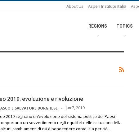
About Us
Aspen Institute Italia
Asp
REGIONS
TOPICS
peo 2019: evoluzione e rivoluzione
Jun 7, 2019
IASCO E SALVATORE BORGHESE
pee 2019 segnano un’evoluzione del sistema politico dei Paesi
comportano un sovvertimento negli equilibri delle istituzioni della
lcuni cambiamenti di cui è bene tenere conto, sia per ciò…