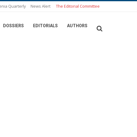
enia Quarterly
News Alert
The Editorial Committee
DOSSIERS
EDITORIALS
AUTHORS