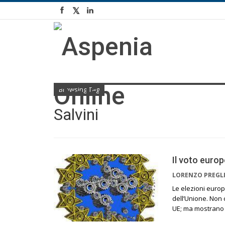
Browsing Tag
Salvini
Il voto euro
LORENZO PREGL
Le elezioni euro
dell’Unione. Non 
UE; ma mostrano a