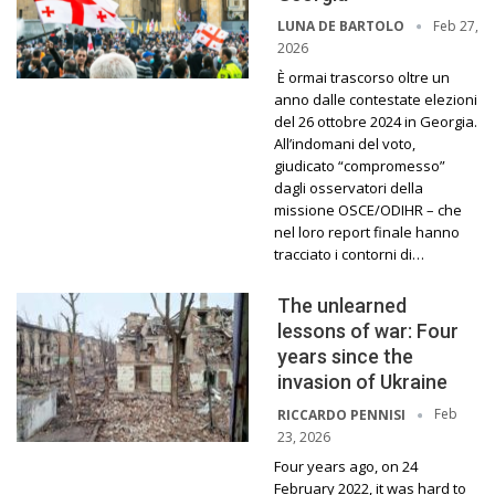
Feb 27,
LUNA DE BARTOLO
2026
È ormai trascorso oltre un
anno dalle contestate elezioni
del 26 ottobre 2024 in Georgia.
All’indomani del voto,
giudicato “compromesso”
dagli osservatori della
missione OSCE/ODIHR – che
nel loro report finale hanno
tracciato i contorni di…
The unlearned
lessons of war: Four
years since the
invasion of Ukraine
Feb
RICCARDO PENNISI
23, 2026
Four years ago, on 24
February 2022, it was hard to