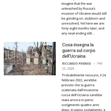
imagine that the war
unleashed by Russia’s
invasion of Ukraine would still
be grinding on, stubborn and
unresolved. Yet here we are:
forty-eight months later, and
any neat ending still…
Cosa insegna la
guerra sul corpo
dell’Ucraina
Feb
RICCARDO PENNISI
23, 2026
Probabilmente nessuno, il 24
febbraio 2022, avrebbe
previsto che la guerra
scatenata dall'invasione
russa dell'Ucraina sarebbe
stata ancora in pieno
svolgimento quattro anni
dopo. In pieno svolgimento, e