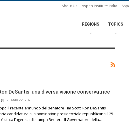
About Us
Aspen Institute Italia
Asp
REGIONS
TOPICS
 Ron DeSantis: una diversa visione conservatrice
May 22, 2023
OSI
opo il recente annuncio del senatore Tim Scott, Ron DeSantis
ropria candidatura alla nomination presidenziale repubblicana il 25
lo è stata l’agenzia di stampa Reuters. Il Governatore della…