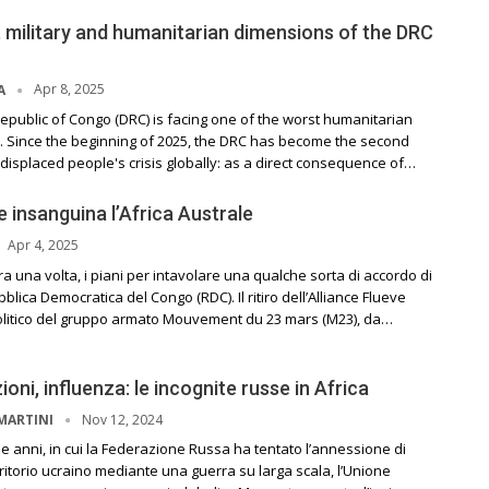
, military and humanitarian dimensions of the DRC
Apr 8, 2025
A
epublic of Congo (DRC) is facing one of the worst humanitarian
e. Since the beginning of 2025, the DRC has become the second
y displaced people's crisis globally: as a direct consequence of…
 insanguina l’Africa Australe
Apr 4, 2025
a una volta, i piani per intavolare una qualche sorta di accordo di
lica Democratica del Congo (RDC). Il ritiro dell’Alliance Flueve
olitico del gruppo armato Mouvement du 23 mars (M23), da…
ioni, influenza: le incognite russe in Africa
Nov 12, 2024
MARTINI
due anni, in cui la Federazione Russa ha tentato l’annessione di
erritorio ucraino mediante una guerra su larga scala, l’Unione