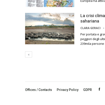
Europea ha attiv
La crisi clim
sahariana
CLARA GERACI
Per portata e gra
peggiori degli ult
239mila persone n
Offices / Contacts
Privacy Policy
GDPR