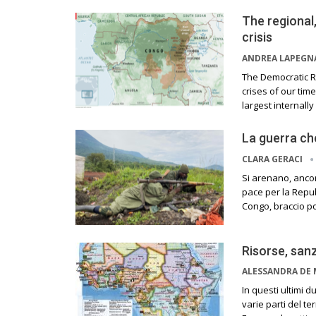
The regional
crisis
ANDREA LAPEGN
The Democratic R
crises of our tim
largest internall
La guerra che
CLARA GERACI
Si arenano, ancor
pace per la Repubb
Congo, braccio p
Risorse, sanz
ALESSANDRA DE 
In questi ultimi 
varie parti del t