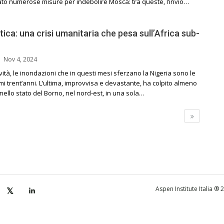
ato numerose misure per indebolire Mosca: tra queste, l’invio…
atica: una crisi umanitaria che pesa sull’Africa sub-
Nov 4, 2024
vità, le inondazioni che in questi mesi sferzano la Nigeria sono le
imi trent’anni. L’ultima, improvvisa e devastante, ha colpito almeno
ello stato del Borno, nel nord-est, in una sola…
Aspen Institute Italia ®