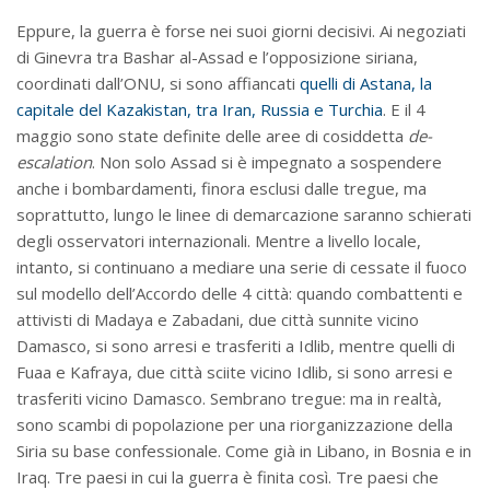
Eppure, la guerra è forse nei suoi giorni decisivi. Ai negoziati
di Ginevra tra Bashar al-Assad e l’opposizione siriana,
coordinati dall’ONU, si sono affiancati
quelli di Astana, la
capitale del Kazakistan, tra Iran, Russia e Turchia
. E il 4
maggio sono state definite delle aree di cosiddetta
de-
escalation
. Non solo Assad si è impegnato a sospendere
anche i bombardamenti, finora esclusi dalle tregue, ma
soprattutto, lungo le linee di demarcazione saranno schierati
degli osservatori internazionali. Mentre a livello locale,
intanto, si continuano a mediare una serie di cessate il fuoco
sul modello dell’Accordo delle 4 città: quando combattenti e
attivisti di Madaya e Zabadani, due città sunnite vicino
Damasco, si sono arresi e trasferiti a Idlib, mentre quelli di
Fuaa e Kafraya, due città sciite vicino Idlib, si sono arresi e
trasferiti vicino Damasco. Sembrano tregue: ma in realtà,
sono scambi di popolazione per una riorganizzazione della
Siria su base confessionale. Come già in Libano, in Bosnia e in
Iraq. Tre paesi in cui la guerra è finita così. Tre paesi che