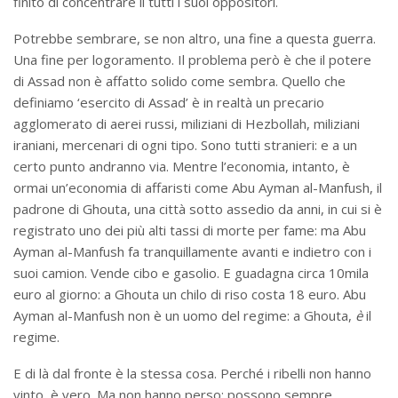
finito di concentrare lì tutti i suoi oppositori.
Potrebbe sembrare, se non altro, una fine a questa guerra.
Una fine per logoramento. Il problema però è che il potere
di Assad non è affatto solido come sembra. Quello che
definiamo ‘esercito di Assad’ è in realtà un precario
agglomerato di aerei russi, miliziani di Hezbollah, miliziani
iraniani, mercenari di ogni tipo. Sono tutti stranieri: e a un
certo punto andranno via. Mentre l’economia, intanto, è
ormai un’economia di affaristi come Abu Ayman al-Manfush, il
padrone di Ghouta, una città sotto assedio da anni, in cui si è
registrato uno dei più alti tassi di morte per fame: ma Abu
Ayman al-Manfush fa tranquillamente avanti e indietro con i
suoi camion. Vende cibo e gasolio. E guadagna circa 10mila
euro al giorno: a Ghouta un chilo di riso costa 18 euro. Abu
Ayman al-Manfush non è un uomo del regime: a Ghouta,
è
il
regime.
E di là dal fronte è la stessa cosa. Perché i ribelli non hanno
vinto, è vero. Ma non hanno perso: possono sempre