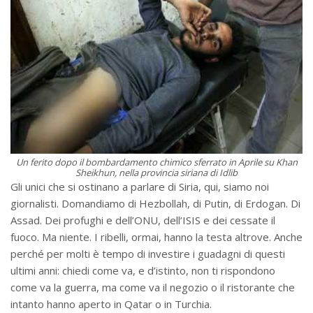
Un ferito dopo il bombardamento chimico sferrato in Aprile su Khan
Sheikhun, nella provincia siriana di Idlib
Gli unici che si ostinano a parlare di Siria, qui, siamo noi
giornalisti. Domandiamo di Hezbollah, di Putin, di Erdogan. Di
Assad. Dei profughi e dell’ONU, dell’ISIS e dei cessate il
fuoco. Ma niente. I ribelli, ormai, hanno la testa altrove. Anche
perché per molti è tempo di investire i guadagni di questi
ultimi anni: chiedi come va, e d’istinto, non ti rispondono
come va la guerra, ma come va il negozio o il ristorante che
intanto hanno aperto in Qatar o in Turchia.