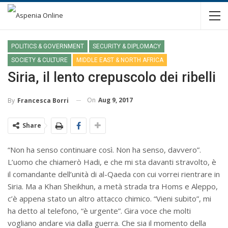
POLITICS & GOVERNMENT
SECURITY & DIPLOMACY
SOCIETY & CULTURE
MIDDLE EAST & NORTH AFRICA
Siria, il lento crepuscolo dei ribelli
On
Aug 9, 2017
By
Francesca Borri
Share
“Non ha senso continuare così. Non ha senso, davvero”.
L’uomo che chiamerò Hadi, e che mi sta davanti stravolto, è
il comandante dell’unità di al-Qaeda con cui vorrei rientrare in
Siria. Ma a Khan Sheikhun, a metà strada tra Homs e Aleppo,
c’è appena stato un altro attacco chimico. “Vieni subito”, mi
ha detto al telefono, “è urgente”. Gira voce che molti
vogliano andare via dalla guerra. Che sia il momento della