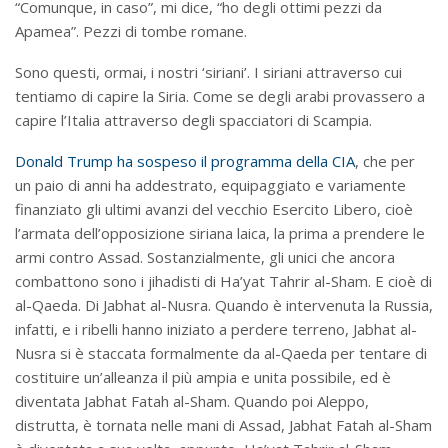
“Comunque, in caso”, mi dice, “ho degli ottimi pezzi da
Apamea”. Pezzi di tombe romane.
Sono questi, ormai, i nostri ‘siriani’. I siriani attraverso cui
tentiamo di capire la Siria. Come se degli arabi provassero a
capire l’Italia attraverso degli spacciatori di Scampia.
Donald Trump ha sospeso il programma della CIA
, che per
un paio di anni ha addestrato, equipaggiato e variamente
finanziato gli ultimi avanzi del vecchio Esercito Libero, cioè
l’armata dell’opposizione siriana laica, la prima a prendere le
armi contro Assad. Sostanzialmente, gli unici che ancora
combattono sono i jihadisti di Ha’yat Tahrir al-Sham. E cioè di
al-Qaeda. Di Jabhat al-Nusra. Quando è intervenuta la Russia,
infatti, e i ribelli hanno iniziato a perdere terreno, Jabhat al-
Nusra si è staccata formalmente da al-Qaeda per tentare di
costituire un’alleanza il più ampia e unita possibile, ed è
diventata Jabhat Fatah al-Sham. Quando poi Aleppo,
distrutta, è tornata nelle mani di Assad, Jabhat Fatah al-Sham