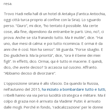
resa.
Trovo Hadi nella hall di un hotel di Antakya (l’antica Antiochia,
oggi città turca proprio al confine con la Siria). Lo sguardo
perso. “Giuro”, mi dice, “ho tentato il possibile. Ma certe
cose, alla fine, dipendono da entrambe le parti. Uno, no?, ci
prova. Anche se sta franando tutto. Ma è inutile”, dice. “Hai
uno, due mesi di calma: e poi tutto ricomincia. E ormai è da
anni che è così. Non ha senso”. Mi guarda. “Forse sbaglio. E
Dio giudicherà. Ma la priorità”, dice, “ora è il bene dei miei
figli”. In effetti, dico. Ormai, qui è tutto in macerie. E quindi,
dico, che avete deciso? Si accascia sul cuscino. Affranto.
“Abbiamo deciso di divorziare”.
L’opposizione siriana è allo sfascio. Da quando la Russia,
nell’autunno del 2015,
ha iniziato a bombardare tutto e tutti
,
i ribelli hanno via via perso lucidità strategica e militare. Ma il
colpo di grazia non è arrivato da Vladimir Putin: è arrivato
dalle mogli. Perché in fondo, ‘radicalizzazione’ per le donne