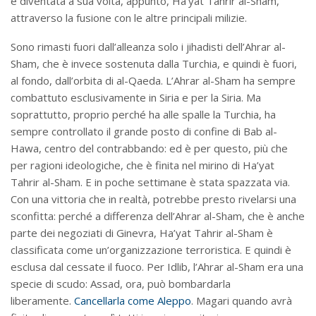
è diventata a sua volta, appunto, Ha’yat Tahrir al-Sham,
attraverso la fusione con le altre principali milizie.
Sono rimasti fuori dall’alleanza solo i jihadisti dell’Ahrar al-
Sham, che è invece sostenuta dalla Turchia, e quindi è fuori,
al fondo, dall’orbita di al-Qaeda. L’Ahrar al-Sham ha sempre
combattuto esclusivamente in Siria e per la Siria. Ma
soprattutto, proprio perché ha alle spalle la Turchia, ha
sempre controllato il grande posto di confine di Bab al-
Hawa, centro del contrabbando: ed è per questo, più che
per ragioni ideologiche, che è finita nel mirino di Ha’yat
Tahrir al-Sham. E in poche settimane è stata spazzata via.
Con una vittoria che in realtà, potrebbe presto rivelarsi una
sconfitta: perché a differenza dell’Ahrar al-Sham, che è anche
parte dei negoziati di Ginevra, Ha’yat Tahrir al-Sham è
classificata come un’organizzazione terroristica. E quindi è
esclusa dal cessate il fuoco. Per Idlib, l’Ahrar al-Sham era una
specie di scudo: Assad, ora, può bombardarla
liberamente.
Cancellarla come Aleppo
. Magari quando avrà