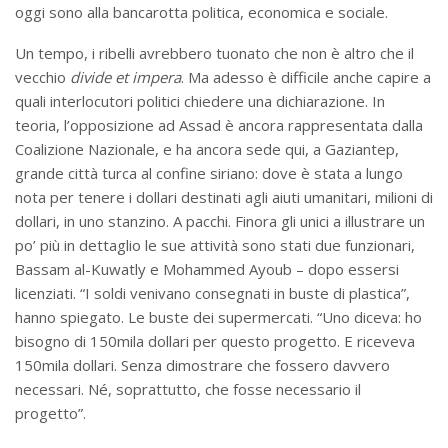
oggi sono alla bancarotta politica, economica e sociale.
Un tempo, i ribelli avrebbero tuonato che non è altro che il
vecchio
divide et impera
. Ma adesso è difficile anche capire a
quali interlocutori politici chiedere una dichiarazione. In
teoria, l’opposizione ad Assad è ancora rappresentata dalla
Coalizione Nazionale, e ha ancora sede qui, a Gaziantep,
grande città turca al confine siriano: dove è stata a lungo
nota per tenere i dollari destinati agli aiuti umanitari, milioni di
dollari, in uno stanzino. A pacchi. Finora gli unici a illustrare un
po’ più in dettaglio le sue attività sono stati due funzionari,
Bassam al-Kuwatly e Mohammed Ayoub – dopo essersi
licenziati. “I soldi venivano consegnati in buste di plastica”,
hanno spiegato. Le buste dei supermercati. “Uno diceva: ho
bisogno di 150mila dollari per questo progetto. E riceveva
150mila dollari. Senza dimostrare che fossero davvero
necessari. Né, soprattutto, che fosse necessario il
progetto”.