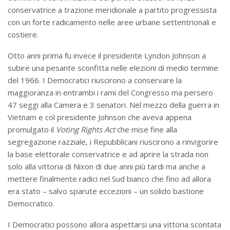
conservatrice a trazione meridionale a partito progressista
con un forte radicamento nelle aree urbane settentrionali e
costiere.
Otto anni prima fu invece il presidente Lyndon Johnson a
subire una pesante sconfitta nelle elezioni di medio termine
del 1966. I Democratici riuscirono a conservare la
maggioranza in entrambi i rami del Congresso ma persero
47 seggi alla Camera e 3 senatori. Nel mezzo della guerra in
Vietnam e col presidente Johnson che aveva appena
promulgato il
Voting Rights Act
che mise fine alla
segregazione razziale, i Repubblicani riuscirono a rinvigorire
la base elettorale conservatrice e ad aprire la strada non
solo alla vittoria di Nixon di due anni più tardi ma anche a
mettere finalmente radici nel Sud bianco che fino ad allora
era stato – salvo sparute eccezioni – un solido bastione
Democratico.
I Democratici possono allora aspettarsi una vittoria scontata