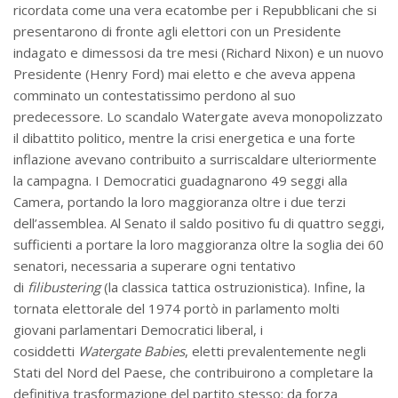
ricordata come una vera ecatombe per i Repubblicani che si
presentarono di fronte agli elettori con un Presidente
indagato e dimessosi da tre mesi (Richard Nixon) e un nuovo
Presidente (Henry Ford) mai eletto e che aveva appena
comminato un contestatissimo perdono al suo
predecessore. Lo scandalo Watergate aveva monopolizzato
il dibattito politico, mentre la crisi energetica e una forte
inflazione avevano contribuito a surriscaldare ulteriormente
la campagna. I Democratici guadagnarono 49 seggi alla
Camera, portando la loro maggioranza oltre i due terzi
dell’assemblea. Al Senato il saldo positivo fu di quattro seggi,
sufficienti a portare la loro maggioranza oltre la soglia dei 60
senatori, necessaria a superare ogni tentativo
di
filibustering
(la classica tattica ostruzionistica). Infine, la
tornata elettorale del 1974 portò in parlamento molti
giovani parlamentari Democratici liberal, i
cosiddetti
Watergate Babies
, eletti prevalentemente negli
Stati del Nord del Paese, che contribuirono a completare la
definitiva trasformazione del partito stesso: da forza