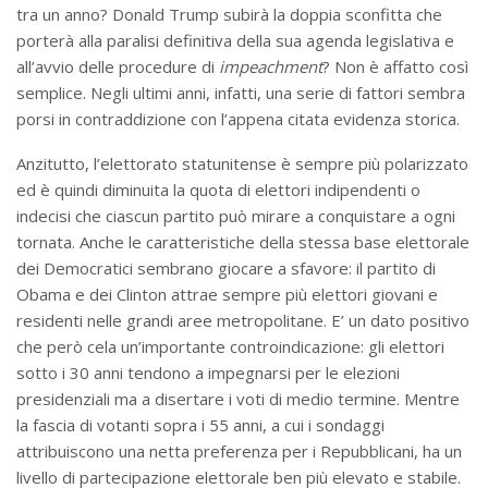
tra un anno? Donald Trump subirà la doppia sconfitta che
porterà alla paralisi definitiva della sua agenda legislativa e
all’avvio delle procedure di
impeachment
? Non è affatto così
semplice. Negli ultimi anni, infatti, una serie di fattori sembra
porsi in contraddizione con l’appena citata evidenza storica.
Anzitutto, l’elettorato statunitense è sempre più polarizzato
ed è quindi diminuita la quota di elettori indipendenti o
indecisi che ciascun partito può mirare a conquistare a ogni
tornata. Anche le caratteristiche della stessa base elettorale
dei Democratici sembrano giocare a sfavore: il partito di
Obama e dei Clinton attrae sempre più elettori giovani e
residenti nelle grandi aree metropolitane. E’ un dato positivo
che però cela un’importante controindicazione: gli elettori
sotto i 30 anni tendono a impegnarsi per le elezioni
presidenziali ma a disertare i voti di medio termine. Mentre
la fascia di votanti sopra i 55 anni, a cui i sondaggi
attribuiscono una netta preferenza per i Repubblicani, ha un
livello di partecipazione elettorale ben più elevato e stabile.