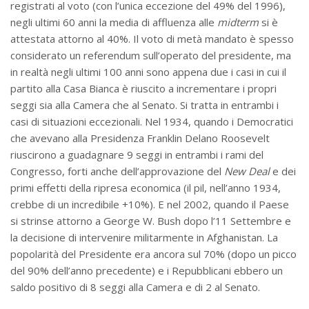
registrati al voto (con l’unica eccezione del 49% del 1996),
negli ultimi 60 anni la media di affluenza alle
midterm
si è
attestata attorno al 40%. Il voto di metà mandato è spesso
considerato un referendum sull’operato del presidente, ma
in realtà negli ultimi 100 anni sono appena due i casi in cui il
partito alla Casa Bianca è riuscito a incrementare i propri
seggi sia alla Camera che al Senato. Si tratta in entrambi i
casi di situazioni eccezionali. Nel 1934, quando i Democratici
che avevano alla Presidenza Franklin Delano Roosevelt
riuscirono a guadagnare 9 seggi in entrambi i rami del
Congresso, forti anche dell’approvazione del
New Deal
e dei
primi effetti della ripresa economica (il pil, nell’anno 1934,
crebbe di un incredibile +10%). E nel 2002, quando il Paese
si strinse attorno a George W. Bush dopo l’11 Settembre e
la decisione di intervenire militarmente in Afghanistan. La
popolarità del Presidente era ancora sul 70% (dopo un picco
del 90% dell’anno precedente) e i Repubblicani ebbero un
saldo positivo di 8 seggi alla Camera e di 2 al Senato.