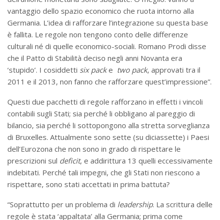
vantaggio dello spazio economico che ruota intorno alla
Germania. L’idea di rafforzare l’integrazione su questa base
è fallita. Le regole non tengono conto delle differenze
culturali né di quelle economico-sociali. Romano Prodi disse
che il Patto di Stabilità deciso negli anni Novanta era
‘stupido’. I cosiddetti
six pack
e
two pack
, approvati tra il
2011 e il 2013, non fanno che rafforzare quest’impressione”.
Questi due pacchetti di regole rafforzano in effetti i vincoli
contabili sugli Stati; sia perché li obbligano al pareggio di
bilancio, sia perché li sottopongono alla stretta sorveglianza
di Bruxelles. Attualmente sono sette (su diciassette) i Paesi
dell’Eurozona che non sono in grado di rispettare le
prescrizioni sul
deficit
, e addirittura 13 quelli eccessivamente
indebitati. Perché tali impegni, che gli Stati non riescono a
rispettare, sono stati accettati in prima battuta?
“Soprattutto per un problema di
leadership
. La scrittura delle
regole è stata ‘appaltata’ alla Germania; prima come