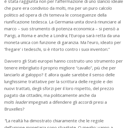
è stata raggiunta non per l’affermazione di uno slancio ideale
che pure era condiviso da molti, ma per un puro calcolo
politico ad opera di chi temeva le conseguenze della
riunificazione tedesca. La Germania unita dovrà rinunciare al
marco – suo strumento di potenza economica – si pensò a
Parigi, a Roma e anche a Londra; l’Europa sarà retta da una
moneta unica con funzione di garanzia. Ma l’euro, ideato per
‘fregare’ i tedeschi, si è ritorto contro i suoi inventori.”
Davvero gli Stati europei hanno costruito uno strumento per
tenere imbrigliato il proprio migliore “cavallo”, più che per
lanciarlo al galoppo? E allora quale sarebbe il senso delle
lunghissime trattative per la scrittura delle regole e dei
nuovi trattati, degli sforzi per il loro rispetto, del prezzo
pagato dai cittadini, ma politicamente anche da
molti
leader
impegnati a difendere gli accordi presi a
Bruxelles?
“
La realtà ha dimostrato chiaramente che le regole
dell’unione monetaria sono sbagliate. O meglio: vanno a