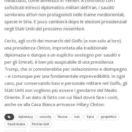
minacciato, come avvenuto in Yemen. A confronto con i
sofisticati intrecci diplomatico-militari dell’Iran, i sauditi
sembrano attori non protagonisti nelle trame mediorientali,
specie in Siria. E poco cambierà dopo le elezioni presidenziali
negli Stati Uniti del prossimo novembre.
Certo, agli occhi dei monarchi del Golfo (e non solo ai loro)
una presidenza Clinton, improntata alla tradizionale
diplomazia e dunque a un esplicito sostegno per sauditi e
per gli Emirati, è ben più auspicabile di una presidenza
Trump, che si connoterebbe per isolazionismo e disimpegno
– e comunque per una fondamentale imprevedibilità. In ogni
caso, pur conservando basi e personale militare nel Golfo, gli
Stati Uniti non vogliono più essere i gendarmi del Medio
Oriente. È un dato di fatto con cui Riad dovrà fare i conti,
anche se alla Casa Bianca arrivasse Hillary Clinton.
diplomacy
security
Russia
Iran
Syria
geopolitics
Saudi Arabia
Persian Gulf