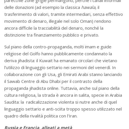
parecchie zone grigie permangono, perché i canali informali
delle donazioni (ad esempio la classica
hawala
, il
trasferimento di valori, tramite intermediari, senza effettivo
movimento di denaro, illegale nel solo Oman) rendono
ancora difficile la tracciabilità del denaro, nonché la
distinzione tra finanziamento pubblico e privato.
Sul piano della contro-propaganda, molti imam e guide
religiose del Golfo hanno pubblicamente condannato la
deriva jihadista: il Kuwait ha emanato circolari che vietano
l’utilizzo di linguaggio settario nei sermoni del venerdì. In
collaborazione con gli Usa, gli Emirati Arabi stanno lanciando
il Sawab Centre di Abu Dhabi per il contrasto della
propaganda jihadista online. Tuttavia, anche sul piano della
cultura religiosa, la strada è ancora in salita, specie in Arabia
Saudita: la radicalizzazione violenta si nutre anche di quel
linguaggio settario e anti-sciita troppo spesso utilizzato nel
quadro della rivalità politica con l’Iran.
Russia e Francia, alleati a metà