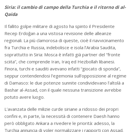
Siria: il cambio di campo della Turchia e il ritorno di al-
Qaida
Il fallito golpe militare di agosto ha spinto il Presidente
Recep Erdoğan a una vistosa revisione delle alleanze
regionali. La più clamorosa di queste, cioè il riavvicinamento
fra Turchia e Russia, indebolisce e isola l’Arabia Saudita,
soprattutto in Siria: Mosca è infatti già partner del “fronte
sciita”, che comprende Iran, Iraq ed Hezbollah libanesi.
Finora, turchi e sauditi avevano infatti “giocato di sponda”,
seppur contendendosi l’egemonia sull’opposizione al regime
di Damasco: le due potenze sunnite condividevano l’altolà a
Bashar al-Assad, con il quale nessuna transizione avrebbe
potuto avere luogo.
L’avanzata delle milizie curde siriane a ridosso dei propri
confini e, in parte, la necessità di contenere Daesh hanno
però obbligato Ankara a rivedere le priorità: adesso, la
Turchia annuncia di voler normalizzare i rapporti con Assad.