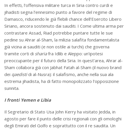
In effetti, l’offensiva militare turca in Siria contro curdi e
jihadisti segna l’ennesimo punto a favore del regime di
Damasco, riducendo le già flebili chance dell’Esercito Libero
Siriano, ancora sostenuto dai sauditi. I Come ultima arma per
contrastare Assad, Riad potrebbe puntare tutte le sue
pedine su Ahrar al-Sham, la milizia salafita fondamentalista
già vicina ai sauditi (e non ostile ai turchi) che governa
tramite corti di
sharia
fra Idlib e Aleppo: un’ipotesi
preoccupante per il futuro della Siria. In quest’area, Ahrar al-
Sham collabora già con Jabhat Fatah al-Sham (il nuovo brand
dei
qaedisti
di al-Nusra): il salafismo, anche nella sua ala
estrema jihadista, ha di fatto monopolizzato l’opposizione
sunnita.
I fronti Yemen e Libia
Il Segretario di Stato Usa John Kerry ha visitato Jedda, in
agosto per fare il punto delle crisi regionali con gli omologhi
degli Emirati del Golfo e soprattutto con il re saudita. Un