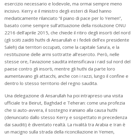
esercizio necessario e lodevole, ma ormai sempre meno
incisivo. Kerry e il ministro degli esteri di Riad hanno
mediaticamente rilanciato “il piano di pace per lo Yemen”,
basato come sempre sull’attuazione della risoluzione ONU
2216 dell’aprile 2015, che chiede il ritiro degli insorti del nord
(gli sciiti zaiditi huthi di Ansarullah e i fedeli dell’ex presidente
Saleh) dai territori occupati, come la capitale Sana’a, e la
restituzione delle armi sottratte all’esercito. Però, nelle
stesse ore, l’aviazione saudita intensificava i raid sul nord del
paese contro gli insorti, mentre gli huthi da parte loro
aumentavano gli attacchi, anche con i razzi, lungo il confine e
dentro lo stesso territorio del regno saudita.
Una delegazione di Ansarullah ha poi intrapreso una visita
ufficiale tra Beirut, Baghdad e Teheran: come una profezia
che si auto-avvera, il sostegno iraniano alla causa huthi
(denunciato dallo stesso Kerry e sospettato in precedenza
dai sauditi) è diventato realtà. La rivalità tra Arabia e Iran è
un macigno sulla strada della riconciliazione in Yemen,