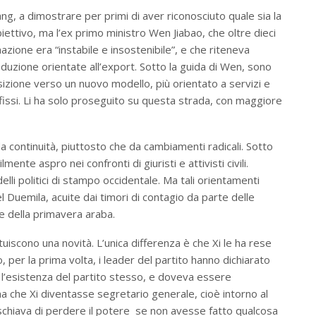
ang, a dimostrare per primi di aver riconosciuto quale sia la
iettivo, ma l’ex primo ministro Wen Jiabao, che oltre dieci
nazione era “instabile e insostenibile”, e che riteneva
uzione orientate all’export. Sotto la guida di Wen, sono
nsizione verso un nuovo modello, più orientato a servizi e
fissi. Li ha solo proseguito su questa strada, con maggiore
 da continuità, piuttosto che da cambiamenti radicali. Sotto
lmente aspro nei confronti di giuristi e attivisti civili.
delli politici di stampo occidentale. Ma tali orientamenti
Duemila, acuite dai timori di contagio da parte delle
te della primavera araba.
iscono una novità. L’unica differenza è che Xi le ha rese
 per la prima volta, i leader del partito hanno dichiarato
 l’esistenza del partito stesso, e doveva essere
a che Xi diventasse segretario generale, cioè intorno al
schiava di perdere il potere se non avesse fatto qualcosa