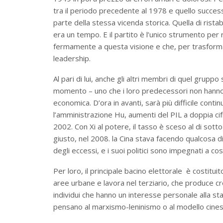
tra il periodo precedente al 1978 e quello successi
parte della stessa vicenda storica. Quella di rista
era un tempo. E il partito è l’unico strumento per r
fermamente a questa visione e che, per trasformarla
leadership.
Al pari di lui, anche gli altri membri di quel grupp
momento – uno che i loro predecessori non hanno 
economica. D’ora in avanti, sarà più difficile cont
l’amministrazione Hu, aumenti del PIL a doppia cifr
2002. Con Xi al potere, il tasso è sceso al di sot
giusto, nel 2008. la Cina stava facendo qualcosa di
degli eccessi, e i suoi politici sono impegnati a c
Per loro, il principale bacino elettorale è costitui
aree urbane e lavora nel terziario, che produce cr
individui che hanno un interesse personale alla s
pensano al marxismo-leninismo o al modello cinese