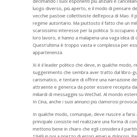
decimando i suoi esponenti più anziani e cancelland
luogo diverso, più aperto, e il modo di pensare de
vecchie pastoie collettiviste dell’epoca di Mao. I
regime autoritario. Ma piuttosto il fatto che un mi
scarsissimo interesse per la politica. Si occupano d
loro lavoro, e hanno a malapena una vaga idea di co
Quest’ultima è troppo vasta e complessa per ess
appartenenza.
Xi è il leader politico che deve, in qualche modo, r
suggerimento che sembra aver tratto dal libro-gui
carismatico, e tentare di offrire una narrazione 
attraente e generica da poter essere recepita da 
miliardi di messaggini su WeChat. Al mondo estern
In Cina, anche i suoi annunci più clamorosi prov
In qualche modo, comunque, deve riuscire a farsi 
principale consiste nel realizzare una forma di con
mettono bene in chiaro che egli considera il parti
1949 in poi a prezzo di errori amari e dolorosi. 