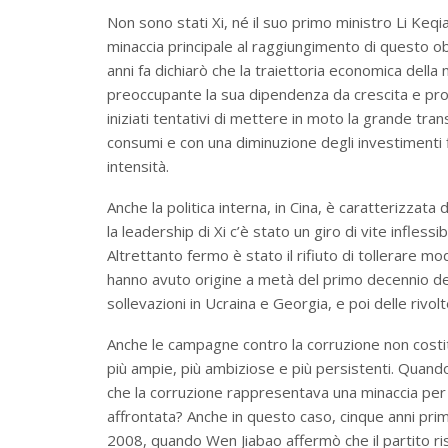
Non sono stati Xi, né il suo primo ministro Li Keqi
minaccia principale al raggiungimento di questo ob
anni fa dichiarò che la traiettoria economica della 
preoccupante la sua dipendenza da crescita e prod
iniziati tentativi di mettere in moto la grande tra
consumi e con una diminuzione degli investimenti 
intensità.
Anche la politica interna, in Cina, è caratterizzata
la leadership di Xi c’è stato un giro di vite inflessibi
Altrettanto fermo è stato il rifiuto di tollerare mo
hanno avuto origine a metà del primo decennio del 
sollevazioni in Ucraina e Georgia, e poi delle rivol
Anche le campagne contro la corruzione non costitu
più ampie, più ambiziose e più persistenti. Quando,
che la corruzione rappresentava una minaccia per
affrontata? Anche in questo caso, cinque anni prim
2008, quando Wen Jiabao affermò che il partito ri