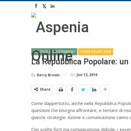
POLITICS & GOVERNMENT
CHINA & EAST ASIA
La Repubblica Popolare: un 
On
Jun 13, 2016
By
Kerry Brown
Share
Come dappertutto, anche nella Repubblica Popolare 
questioni che bisogna affrontare, e tentare di riso
queste strategie. Azione e comunicazione vanno d
Con scelte forti ma comunicazione debole, i govern