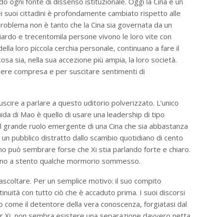
o ogni fonte di dissenso istituzionale. Oggi la Cina è un
i suoi cittadini è profondamente cambiato rispetto alle
l problema non è tanto che la Cina sia governata da un
liardo e trecentomila persone vivono le loro vite con
ella loro piccola cerchia personale, continuano a fare il
sa sia, nella sua accezione più ampia, la loro società.
ere compresa e per suscitare sentimenti di
iuscire a parlare a questo uditorio polverizzato. L’unico
da di Mao è quello di usare una leadership di tipo
del grande ruolo emergente di una Cina che sia abbastanza
un pubblico distratto dallo scambio quotidiano di cento
o può sembrare forse che Xi stia parlando forte e chiaro.
ocano a stento qualche mormorio sommesso.
ascoltare. Per un semplice motivo: il suo compito
tinuità con tutto ciò che è accaduto prima. I suoi discorsi
to come il detentore della vera conoscenza, forgiatasi dal
Per Xi, non sembra esistere una separazione davvero netta