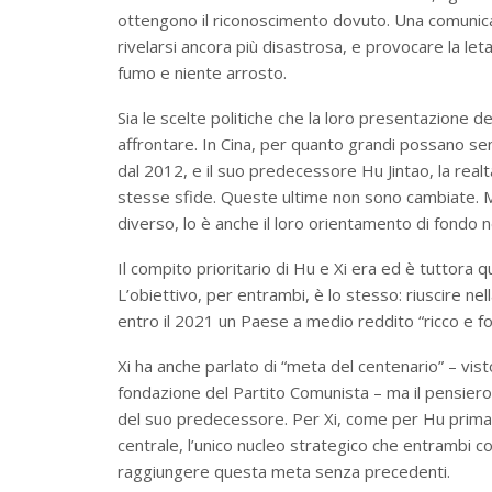
ottengono il riconoscimento dovuto. Una comunica
rivelarsi ancora più disastrosa, e provocare la leta
fumo e niente arrosto.
Sia le scelte politiche che la loro presentazione d
affrontare. In Cina, per quanto grandi possano semb
dal 2012, e il suo predecessore Hu Jintao, la realt
stesse sfide. Queste ultime non sono cambiate. M
diverso, lo è anche il loro orientamento di fondo ne
Il compito prioritario di Hu e Xi era ed è tuttora q
L’obiettivo, per entrambi, è lo stesso: riuscire nel
entro il 2021 un Paese a medio reddito “ricco e fo
Xi ha anche parlato di “meta del centenario” – vis
fondazione del Partito Comunista – ma il pensier
del suo predecessore. Per Xi, come per Hu prima di
centrale, l’unico nucleo strategico che entrambi co
raggiungere questa meta senza precedenti.