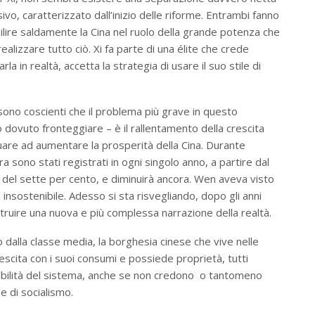
vo, caratterizzato dall’inizio delle riforme. Entrambi fanno
bilire saldamente la Cina nel ruolo della grande potenza che
ealizzare tutto ciò. Xi fa parte di una élite che crede
 in realtà, accetta la strategia di usare il suo stile di
o sono coscienti che il problema più grave in questo
dovuto fronteggiare – è il rallentamento della crescita
inuare ad aumentare la prosperità della Cina. Durante
a sono stati registrati in ogni singolo anno, a partire dal
to del sette per cento, e diminuirà ancora. Wen aveva visto
 insostenibile. Adesso si sta risvegliando, dopo gli anni
ostruire una nuova e più complessa narrazione della realtà.
to dalla classe media, la borghesia cinese che vive nelle
escita con i suoi consumi e possiede proprietà, tutti
tabilità del sistema, anche se non credono o tantomeno
 di socialismo.