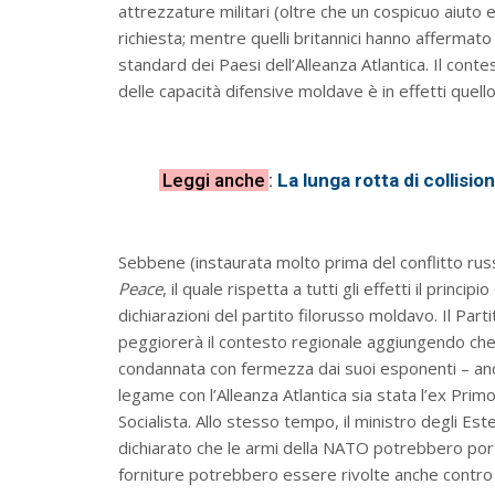
attrezzature militari (oltre che un cospicuo aiuto e
richiesta; mentre quelli britannici hanno affermat
standard dei Paesi dell’Alleanza Atlantica. Il conte
delle capacità difensive moldave è in effetti quell
Leggi anche
:
La lunga rotta di collisi
Sebbene (instaurata molto prima del conflitto rus
Peace
, il quale rispetta a tutti gli effetti il princi
dichiarazioni del partito filorusso moldavo. Il Par
peggiorerà il contesto regionale aggiungendo che qu
condannata con fermezza dai suoi esponenti – anc
legame con l’Alleanza Atlantica sia stata l’ex Prim
Socialista. Allo stesso tempo, il ministro degli Este
dichiarato che le armi della NATO potrebbero por
forniture potrebbero essere rivolte anche contro T