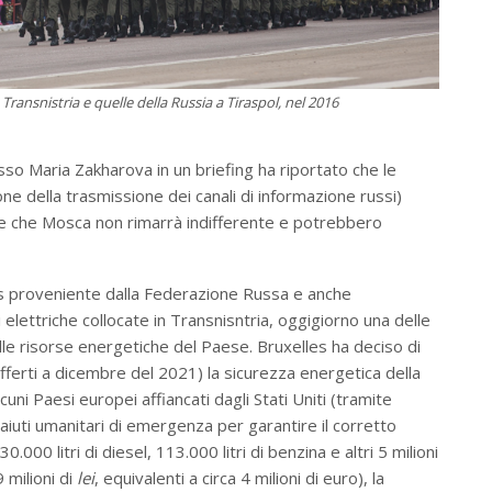
 Transnistria e quelle della Russia a Tiraspol, nel 2016
sso Maria Zakharova in un briefing ha riportato che le
ne della trasmissione dei canali di informazione russi)
 e che Mosca non rimarrà indifferente e potrebbero
as proveniente dalla Federazione Russa e anche
ali elettriche collocate in Transnisntria, oggigiorno una delle
alle risorse energetiche del Paese. Bruxelles ha deciso di
offerti a dicembre del 2021) la sicurezza energetica della
ni Paesi europei affiancati dagli Stati Uniti (tramite
iuti umanitari di emergenza per garantire il corretto
00 litri di diesel, 113.000 litri di benzina e altri 5 milioni
9 milioni di
lei
, equivalenti a circa 4 milioni di euro), la