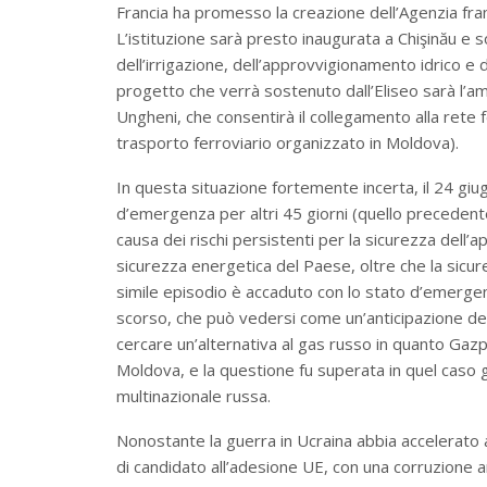
Francia ha promesso la creazione dell’Agenzia fra
L’istituzione sarà presto inaugurata a Chişinău e s
dell’irrigazione, dell’approvvigionamento idrico e d
progetto che verrà sostenuto dall’Eliseo sarà l’a
Ungheni, che consentirà il collegamento alla rete 
trasporto ferroviario organizzato in Moldova).
In questa situazione fortemente incerta, il 24 gi
d’emergenza per altri 45 giorni (quello precedente 
causa dei rischi persistenti per la sicurezza dell’
sicurezza energetica del Paese, oltre che la sicurez
simile episodio è accaduto con lo stato d’emerg
scorso, che può vedersi come un’anticipazione della 
cercare un’alternativa al gas russo in quanto Gaz
Moldova, e la questione fu superata in quel caso g
multinazionale russa.
Nonostante la guerra in Ucraina abbia accelerato a
di candidato all’adesione UE, con una corruzione a