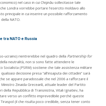
conomico) nel caso in cui Chişinău sollecitasse tale
o che Londra vorrebbe portare l’esercito moldavo allo
sto principale in cui inserire un possibile rafforzamento
o della NATO.
one tra NATO e Russia
so-ucraino) rientrerebbe nel quadro della
Partnership for
pio della neutralità, non si sono fatte attendere le
tito Socialista (PSRM) sostiene che tale assistenza militare
alsiasi decisione presa “all’insaputa dei cittadini” sarà
he se appare paradossale che nel 2006 a rafforzare il
o Ministro Zinaida Greceanîi, attuale leader del Partito
ri della Repubblica di Transnistria, Vitali Ignatiev, ha
tare verso un conflitto imprevedibile perché queste
iraspol (il che risulta poco credibile, senza tener conto