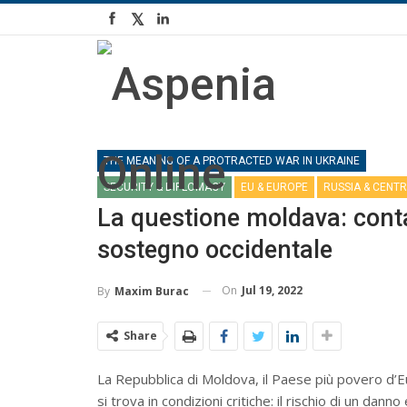
THE MEANING OF A PROTRACTED WAR IN UKRAINE
SECURITY & DIPLOMACY
EU & EUROPE
RUSSIA & CENTR
La questione moldava: conta
sostegno occidentale
On
Jul 19, 2022
By
Maxim Burac
Share
La Repubblica di Moldova, il Paese più povero d’Eu
si trova in condizioni critiche: il rischio di un da