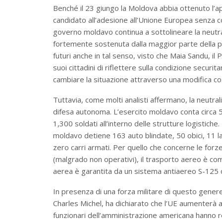
Benché il 23 giungo la Moldova abbia ottenuto l’a
candidato all’adesione all’Unione Europea senza con
governo moldavo continua a sottolineare la neutral
fortemente sostenuta dalla maggior parte della 
futuri anche in tal senso, visto che Maia Sandu, i
suoi cittadini di riflettere sulla condizione secur
cambiare la situazione attraverso una modifica cos
Tuttavia, come molti analisti affermano, la neutr
difesa autonoma. L’esercito moldavo conta circa 5.
1,300 soldati all’interno delle strutture logistiche
moldavo detiene 163 auto blindate, 50 obici, 11 l
zero carri armati. Per quello che concerne le for
(malgrado non operativi), il trasporto aereo è co
aerea è garantita da un sistema antiaereo S-125 
In presenza di una forza militare di questo genere,
Charles Michel, ha dichiarato che l’UE aumenterà a
funzionari dell’amministrazione americana hanno 