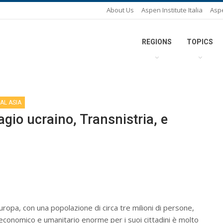
About Us
Aspen Institute Italia
Asp
REGIONS
TOPICS
AL ASIA
gio ucraino, Transnistria, e
ropa, con una popolazione di circa tre milioni di persone,
nno economico e umanitario enorme per i suoi cittadini è molto