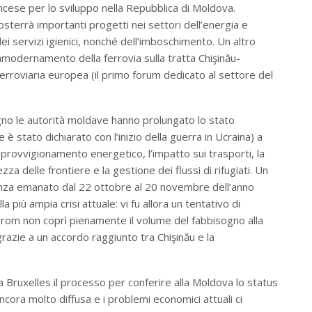
ncese per lo sviluppo nella Repubblica di Moldova.
osterrà importanti progetti nei settori dell’energia e
ei servizi igienici, nonché dell’imboschimento. Un altro
mmodernamento della ferrovia sulla tratta Chişinău-
ferroviaria europea (il primo forum dedicato al settore del
ugno le autorità moldave hanno prolungato lo stato
è stato dichiarato con l’inizio della guerra in Ucraina) a
approvvigionamento energetico, l’impatto sui trasporti, la
za delle frontiere e la gestione dei flussi di rifugiati. Un
enza emanato dal 22 ottobre al 20 novembre dell’anno
più ampia crisi attuale: vi fu allora un tentativo di
prom non coprì pienamente il volume del fabbisogno alla
razie a un accordo raggiunto tra Chişinău e la
 Bruxelles il processo per conferire alla Moldova lo status
ncora molto diffusa e i problemi economici attuali ci