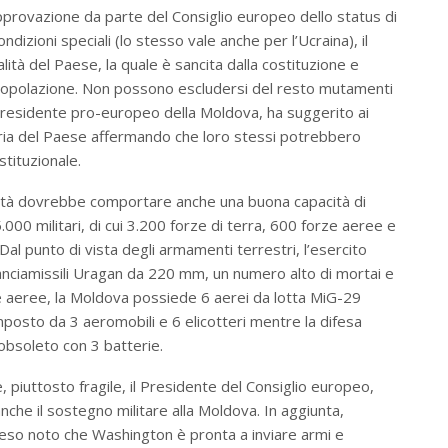
pprovazione da parte del Consiglio europeo dello status di
dizioni speciali (lo stesso vale anche per l’Ucraina), il
ità del Paese, la quale è sancita dalla costituzione e
popolazione. Non possono escludersi del resto mutamenti
l Presidente pro-europeo della Moldova, ha suggerito ai
itaria del Paese affermando che loro stessi potrebbero
tituzionale.
alità dovrebbe comportare anche una buona capacità di
000 militari, di cui 3.200 forze di terra, 600 forze aeree e
. Dal punto di vista degli armamenti terrestri, l’esercito
anciamissili Uragan da 220 mm, un numero alto di mortai e
ze aeree, la Moldova possiede 6 aerei da lotta MiG-29
mposto da 3 aeromobili e 6 elicotteri mentre la difesa
obsoleto con 3 batterie.
 piuttosto fragile, il Presidente del Consiglio europeo,
nche il sostegno militare alla Moldova. In aggiunta,
reso noto che Washington è pronta a inviare armi e