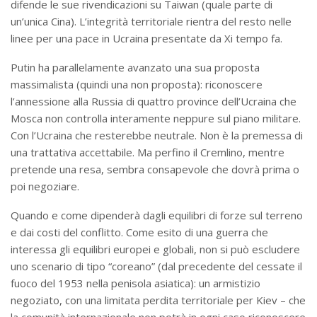
difende le sue rivendicazioni su Taiwan (quale parte di
un’unica Cina). L’integrità territoriale rientra del resto nelle
linee per una pace in Ucraina presentate da Xi tempo fa.
Putin ha parallelamente avanzato una sua proposta
massimalista (quindi una non proposta): riconoscere
l’annessione alla Russia di quattro province dell’Ucraina che
Mosca non controlla interamente neppure sul piano militare.
Con l’Ucraina che resterebbe neutrale. Non è la premessa di
una trattativa accettabile. Ma perfino il Cremlino, mentre
pretende una resa, sembra consapevole che dovrà prima o
poi negoziare.
Quando e come dipenderà dagli equilibri di forze sul terreno
e dai costi del conflitto. Come esito di una guerra che
interessa gli equilibri europei e globali, non si può escludere
uno scenario di tipo “coreano” (dal precedente del cessate il
fuoco del 1953 nella penisola asiatica): un armistizio
negoziato, con una limitata perdita territoriale per Kiev – che
la comunità internazionale non potrà in ogni caso riconoscere