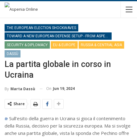
THE EUROPEAN ELECTION SHOCKWAVES
TOWARD A NEW EUROPEAN DEFENSE SETUP - FROM ASPENIA 2-2024
SECURITY & DIPLOMACY
EU & EUROPE
RUSSIA & CENTRAL ASIA
DASSÙ
La partita globale in corso in
Ucraina
On
Jun 19, 2024
By
Marta Dassù
Share
Sull’esito della guerra in Ucraina si gioca il contenimento
della Russia, decisivo per la sicurezza europea. Ma si svolge
anche una partita globale, vista la sponda che Pechino offre