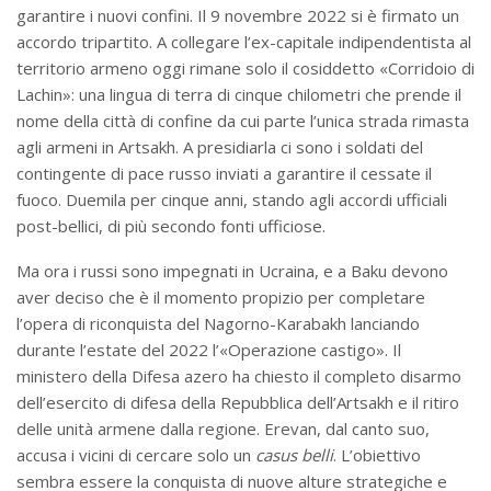
garantire i nuovi confini. Il 9 novembre 2022 si è firmato un
accordo tripartito. A collegare l’ex-capitale indipendentista al
territorio armeno oggi rimane solo il cosiddetto «Corridoio di
Lachin»: una lingua di terra di cinque chilometri che prende il
nome della città di confine da cui parte l’unica strada rimasta
agli armeni in Artsakh. A presidiarla ci sono i soldati del
contingente di pace russo inviati a garantire il cessate il
fuoco. Duemila per cinque anni, stando agli accordi ufficiali
post-bellici, di più secondo fonti ufficiose.
Ma ora i russi sono impegnati in Ucraina, e a Baku devono
aver deciso che è il momento propizio per completare
l’opera di riconquista del Nagorno-Karabakh lanciando
durante l’estate del 2022 l’«Operazione castigo». Il
ministero della Difesa azero ha chiesto il completo disarmo
dell’esercito di difesa della Repubblica dell’Artsakh e il ritiro
delle unità armene dalla regione. Erevan, dal canto suo,
accusa i vicini di cercare solo un
casus belli
. L’obiettivo
sembra essere la conquista di nuove alture strategiche e