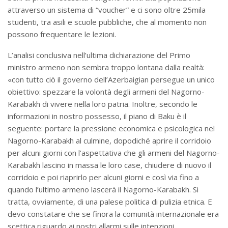
attraverso un sistema di “voucher” e ci sono oltre 25mila
studenti, tra asili e scuole pubbliche, che al momento non
possono frequentare le lezioni.
L’analisi conclusiva nell’ultima dichiarazione del Primo
ministro armeno non sembra troppo lontana dalla realtà:
«con tutto ciò il governo dell’Azerbaigian persegue un unico
obiettivo: spezzare la volontà degli armeni del Nagorno-
Karabakh di vivere nella loro patria. Inoltre, secondo le
informazioni in nostro possesso, il piano di Baku è il
seguente: portare la pressione economica e psicologica nel
Nagorno-Karabakh al culmine, dopodiché aprire il corridoio
per alcuni giorni con l’aspettativa che gli armeni del Nagorno-
Karabakh lascino in massa le loro case, chiudere di nuovo il
corridoio e poi riaprirlo per alcuni giorni e così via fino a
quando l’ultimo armeno lascerà il Nagorno-Karabakh. Si
tratta, ovviamente, di una palese politica di pulizia etnica. E
devo constatare che se finora la comunità internazionale era
scettica riguardo ai nostri allarmi sulle intenzioni