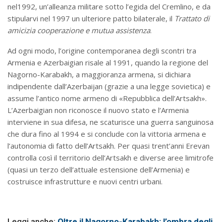
nel1992, un’alleanza militare sotto l’egida del Cremlino, e da
stipularvi nel 1997 un ulteriore patto bilaterale, il
Trattato di
amicizia cooperazione e mutua assistenza
.
Ad ogni modo, l’origine contemporanea degli scontri tra
Armenia e Azerbaigian risale al 1991, quando la regione del
Nagorno-Karabakh, a maggioranza armena, si dichiara
indipendente dall’Azerbaijan (grazie a una legge sovietica) e
assume l’antico nome armeno di «Repubblica dell’Artsakh».
L’Azerbaigian non riconosce il nuovo stato e l’Armenia
interviene in sua difesa, ne scaturisce una guerra sanguinosa
che dura fino al 1994 e si conclude con la vittoria armena e
l’autonomia di fatto dell’Artsakh. Per quasi trent’anni Erevan
controlla così il territorio dell’Artsakh e diverse aree limitrofe
(quasi un terzo dell’attuale estensione dell’Armenia) e
costruisce infrastrutture e nuovi centri urbani.
Leggi anche:
Oltre il Nagorno-Karabakh: l’ombra degli