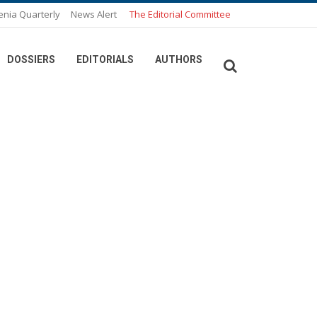
enia Quarterly
News Alert
The Editorial Committee
DOSSIERS
EDITORIALS
AUTHORS