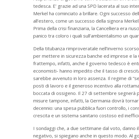
tedesca. E’ grazie ad una SPD lacerata al suo inter
Merkel ha cominciato a brillare. Ogni successo del
all’estero, come un successo della signora Merkel
Prima della crisi finanziaria, la Cancelliera era riu
panico tra coloro i quali sull’ambientalismo un quar
Della titubanza rimproveratale nell’inverno scorso, 
per mettere in sicurezza banche ed imprese e la 
frattempo, infatti, anche il governo tedesco è entr
economisti- hanno impedito che il tasso di crescit
sarebbe avvenuto in loro assenza. Il regime di “se
posti di lavoro e il generoso incentivo alla rott
boccata di ossigeno. Il 27 di settembre segnerà pe
misure tampone, infatti, la Germania dovrà tornar
decennio: una spesa pubblica fuori controllo, i c
crescita e un sistema sanitario costoso ed ineffici
I sondaggi che, a due settimane dal voto, danno il
negativo, si spiegano anche in questo modo. Al go