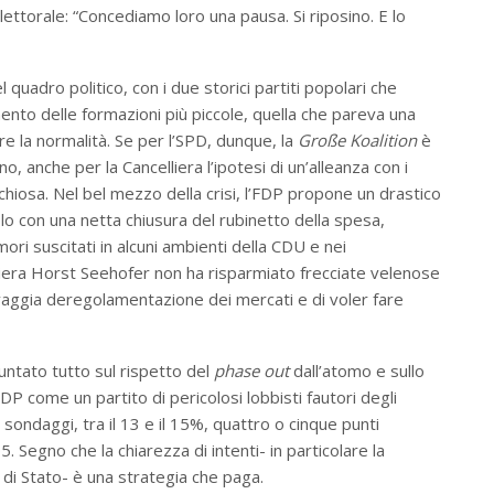
lettorale: “Concediamo loro una pausa. Si riposino. E lo
l quadro politico, con i due storici partiti popolari che
mento delle formazioni più piccole, quella che pareva una
 la normalità. Se per l’SPD, dunque, la
Große Koalition
è
o, anche per la Cancelliera l’ipotesi di un’alleanza con i
hiosa. Nel bel mezzo della crisi, l’FDP propone un drastico
olo con una netta chiusura del rubinetto della spesa,
mori suscitati in alcuni ambienti della CDU e nei
aviera Horst Seehofer non ha risparmiato frecciate velenose
vaggia deregolamentazione dei mercati e di voler fare
untato tutto sul rispetto del
phase out
dall’atomo e sullo
FDP come un partito di pericolosi lobbisti fautori degli
sondaggi, tra il 13 e il 15%, quattro o cinque punti
5. Segno che la chiarezza di intenti- in particolare la
 di Stato- è una strategia che paga.