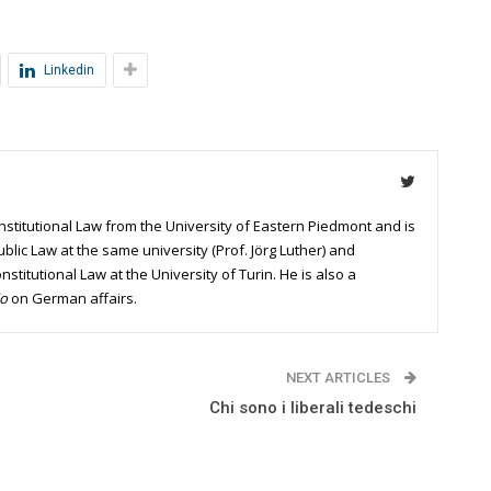
Linkedin
stitutional Law from the University of Eastern Piedmont and is
blic Law at the same university (Prof. Jörg Luther) and
nstitutional Law at the University of Turin. He is also a
io
on German affairs.
NEXT ARTICLES
Chi sono i liberali tedeschi