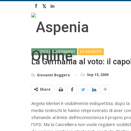
POLITICS & GOVERNMENT
EU & EUROPE
La Germania al voto: il capo
On
Sep 15, 2009
By
Giovanni Boggero
Share
Angela Merkel è visibilmente indispettita; dopo la 
media tedeschi le hanno rimproverato di aver con
sfumando al limite dell’inconsistenza il proprio p
l’SPD. Ma la Cancelliera non vuole regalare soddisf