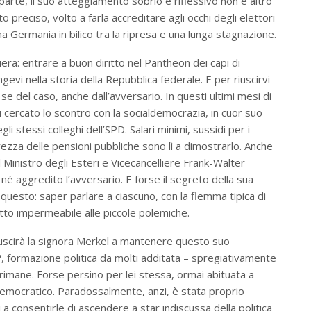
arte, il suo atteggiamento sobrio e riflessivo non è altro
o preciso, volto a farla accreditare agli occhi degli elettori
 Germania in bilico tra la ripresa e una lunga stagnazione.
era: entrare a buon diritto nel Pantheon dei capi di
evi nella storia della Repubblica federale. E per riuscirvi
e del caso, anche dall’avversario. In questi ultimi mesi di
 cercato lo scontro con la socialdemocrazia, in cuor suo
gli stessi colleghi dell’SPD. Salari minimi, sussidi per i
rezza delle pensioni pubbliche sono lì a dimostrarlo. Anche
il Ministro degli Esteri e Vicecancelliere Frank-Walter
 né aggredito l’avversario. E forse il segreto della sua
 questo: saper parlare a ciascuno, con la flemma tipica di
tto impermeabile alle piccole polemiche.
riuscirà la signora Merkel a mantenere questo suo
, formazione politica da molti additata – spregiativamente
rimane. Forse persino per lei stessa, ormai abituata a
democratico. Paradossalmente, anzi, è stata proprio
 a consentirle di ascendere a star indiscussa della politica