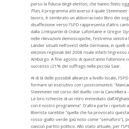
perso la fiducia degli elettori, che hanno finito ogg
Plan
, il programma attraverso il quale Steinmeier 
lavoro, è sembrato un abborracciato libro dei sog
disaffezione verso l’SPD rappresenta d’altro canto 
dalla
Linkspartei
di Oskar Lafontaine e Gregor Gys
nelle rilevazioni demoscopiche, l’estrema sinistra
Länder situati nell’ovest della Germania, in quelli 
elezioni regionali del 2008 risale infatti l’ingress
Amburgo. A fine agosto di quest’anno l’ulteriore 
successo (21% dei suffragi) nella piccola Saar.
Al di là delle possibili alleanze a livello locale, 
formare un esecutivo con i postcomunisti. “Mancano
Steinmeier nel corso del duello con la Cancelliera -
Le loro richieste di un ritiro immediato dall’Afghan
con il nostro programma”. D’altra parte i ripetuti a
liberista sarebbe “quella che ha provocato questa 
rosso-giallo-verde (più noto come “semaforo”), pe
ciascun partito politico. Allo stato attuale, per