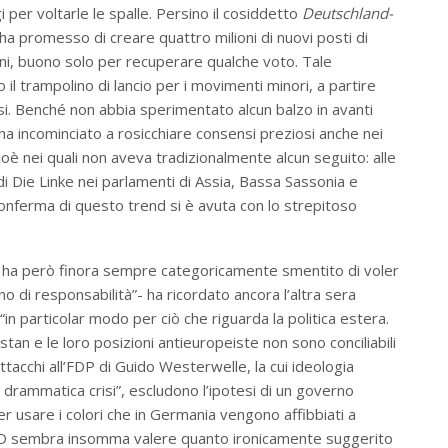
i per voltarle le spalle. Persino il cosiddetto
Deutschland-
ha promesso di creare quattro milioni di nuovi posti di
ni, buono solo per recuperare qualche voto. Tale
il trampolino di lancio per i movimenti minori, a partire
i. Benché non abbia sperimentato alcun balzo in avanti
 ha incominciato a rosicchiare consensi preziosi anche nei
cioè nei quali non aveva tradizionalmente alcun seguito: alle
o di Die Linke nei parlamenti di Assia, Bassa Sassonia e
conferma di questo trend si è avuta con lo strepitoso
l’SPD ha però finora sempre categoricamente smentito di voler
 di responsabilità”- ha ricordato ancora l’altra sera
“in particolar modo per ciò che riguarda la politica estera.
istan e le loro posizioni antieuropeiste non sono conciliabili
ttacchi all’FDP di Guido Westerwelle, la cui ideologia
drammatica crisi”, escludono l’ipotesi di un governo
r usare i colori che in Germania vengono affibbiati a
 l’SPD sembra insomma valere quanto ironicamente suggerito