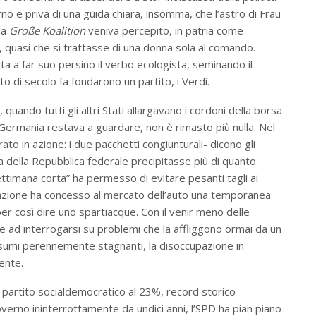
no e priva di una guida chiara, insomma, che l’astro di Frau
la
Große Koalition
veniva percepito, in patria come
, quasi che si trattasse di una donna sola al comando.
scita a far suo persino il verbo ecologista, seminando il
to di secolo fa fondarono un partito, i Verdi.
quando tutti gli altri Stati allargavano i cordoni della borsa
Germania restava a guardare, non è rimasto più nulla. Nel
ato in azione: i due pacchetti congiunturali- dicono gli
a della Repubblica federale precipitasse più di quanto
ttimana corta” ha permesso di evitare pesanti tagli ai
amazione ha concesso al mercato dell’auto una temporanea
r così dire uno spartiacque. Con il venir meno delle
e ad interrogarsi su problemi che la affliggono ormai da un
onsumi perennemente stagnanti, la disoccupazione in
ente.
 partito socialdemocratico al 23%, record storico
verno ininterrottamente da undici anni, l’SPD ha pian piano