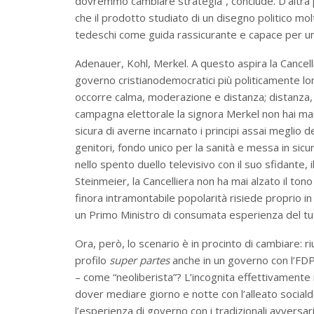
dovremmo cambiare strategia”, conclude. D’altra p
che il prodotto studiato di un disegno politico molt
tedeschi come guida rassicurante e capace per una
Adenauer, Kohl, Merkel. A questo aspira la Cancelli
governo cristianodemocratici più politicamente long
occorre calma, moderazione e distanza; distanza, s
campagna elettorale la signora Merkel non hai mai
sicura di averne incarnato i principi assai meglio de
genitori, fondo unico per la sanità e messa in sicu
nello spento duello televisivo con il suo sfidante, 
Steinmeier, la Cancelliera non ha mai alzato il tono
finora intramontabile popolarità risiede proprio in
un Primo Ministro di consumata esperienza del tu
Ora, però, lo scenario è in procinto di cambiare: 
profilo
super partes
anche in un governo con l’FDP
– come “neoliberista”? L’incognita effettivamente 
dover mediare giorno e notte con l’alleato social
l’esperienza di governo con i tradizionali avversari