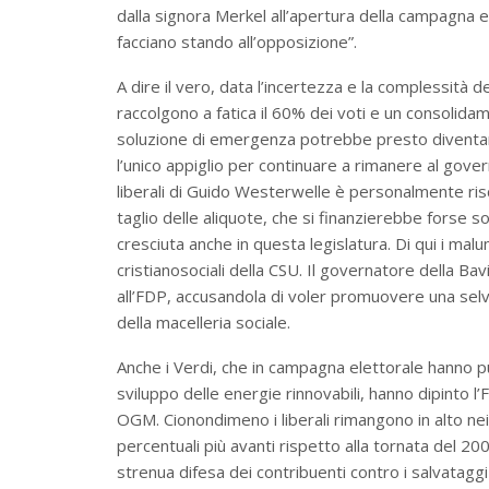
dalla signora Merkel all’apertura della campagna e
facciano stando all’opposizione”.
A dire il vero, data l’incertezza e la complessità de
raccolgono a fatica il 60% dei voti e un consolida
soluzione di emergenza potrebbe presto diventare
l’unico appiglio per continuare a rimanere al govern
liberali di Guido Westerwelle è personalmente risc
taglio delle aliquote, che si finanzierebbe forse s
cresciuta anche in questa legislatura. Di qui i malu
cristianosociali della CSU. Il governatore della B
all’FDP, accusandola di voler promuovere una sel
della macelleria sociale.
Anche i Verdi, che in campagna elettorale hanno p
sviluppo delle energie rinnovabili, hanno dipinto l’
OGM. Cionondimeno i liberali rimangono in alto nei 
percentuali più avanti rispetto alla tornata del 200
strenua difesa dei contribuenti contro i salvataggi