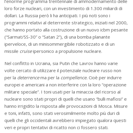
l’enorme programma trentennale di ammodernamento delle
loro forze nucleari, con un investimento di 1.300 miliardi di
dollari. La Russia però li ha anticipati. I più noti sono i
programmi relativi al deterrente strategico, iniziati nel 2000,
che hanno portato alla costruzione di un nuovo icbm pesante
(“Sarmat/SS-30” o “Satan 2”), di una bomba planante
iperveloce, di un minisommergibile robotizzato e di un
missile
cruise
ipersonico a propulsione nucleare.
Nel conflitto in Ucraina, sia Putin che Lavrov hanno varie
volte cercato di utilizzare il potenziale nucleare russo non
per la
deterrence
ma per la
compellence.
Cioè per indurre
europei e americani a non interferire con la loro “operazione
militare speciale”. I toni usati per la minaccia del ricorso al
nucleare sono stati propri di quelli che usano “bulli mafiosi” e
hanno irrigidito la risposta alle provocazioni di Mosca. Misure
e toni, infatti, sono stati verosimilmente molto più duri di
quelli che gli occidentali avrebbero impiegato qualora questi
veri e propri tentativi di ricatto non ci fossero stati.