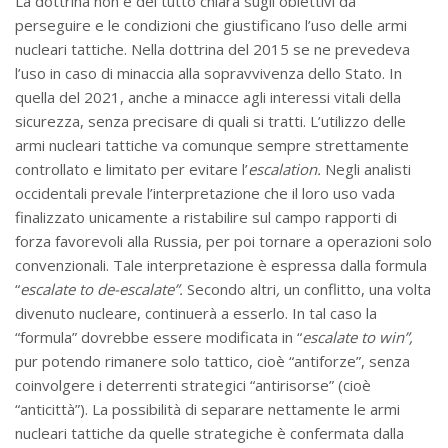
La dottrina non è del tutto chiara sugli obiettivi da
perseguire e le condizioni che giustificano l’uso delle armi
nucleari tattiche. Nella dottrina del 2015 se ne prevedeva
l’uso in caso di minaccia alla sopravvivenza dello Stato. In
quella del 2021, anche a minacce agli interessi vitali della
sicurezza, senza precisare di quali si tratti. L’utilizzo delle
armi nucleari tattiche va comunque sempre strettamente
controllato e limitato per evitare l’
escalation.
Negli analisti
occidentali prevale l’interpretazione che il loro uso vada
finalizzato unicamente a ristabilire sul campo rapporti di
forza favorevoli alla Russia, per poi tornare a operazioni solo
convenzionali. Tale interpretazione è espressa dalla formula
“
escalate to de-escalate”.
Secondo altri
,
un conflitto, una volta
divenuto nucleare, continuerà a esserlo. In tal caso la
“formula” dovrebbe essere modificata in “
escalate to win”,
pur potendo rimanere solo tattico, cioè “antiforze”, senza
coinvolgere i deterrenti strategici “antirisorse” (cioè
“anticittà”). La possibilità di separare nettamente le armi
nucleari tattiche da quelle strategiche è confermata dalla