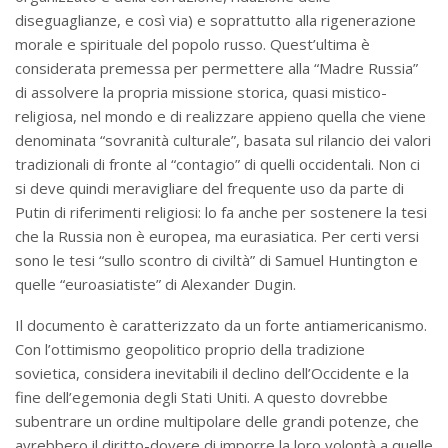
diseguaglianze, e così via) e soprattutto alla rigenerazione
morale e spirituale del popolo russo. Quest’ultima è
considerata premessa per permettere alla “Madre Russia”
di assolvere la propria missione storica, quasi mistico-
religiosa, nel mondo e di realizzare appieno quella che viene
denominata “sovranità culturale”, basata sul rilancio dei valori
tradizionali di fronte al “contagio” di quelli occidentali. Non ci
si deve quindi meravigliare del frequente uso da parte di
Putin di riferimenti religiosi: lo fa anche per sostenere la tesi
che la Russia non è europea, ma eurasiatica. Per certi versi
sono le tesi “sullo scontro di civiltà” di Samuel Huntington e
quelle “euroasiatiste” di Alexander Dugin.
Il documento è caratterizzato da un forte antiamericanismo.
Con l’ottimismo geopolitico proprio della tradizione
sovietica, considera inevitabili il declino dell’Occidente e la
fine dell’egemonia degli Stati Uniti. A questo dovrebbe
subentrare un ordine multipolare delle grandi potenze, che
avrebbero il diritto-dovere di imporre la loro volontà a quelle