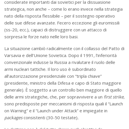
considerate importanti dai sovietici per la dissuasione
strategica, non anche – come lo erano invece nella strategia
nato della risposta flessibile – per il sostegno operativo
delle sue difese avanzate. Fecero eccezione gli euromissili
(ss-20, ecc.), capaci di distruggere con un attacco di
sorpresa le forze nato nelle loro basi.
La situazione cambiò radicalmente con il collasso del Patto di
Varsavia e dell’Unione Sovietica. Dopo il 1991, l’inferiorità
convenzionale indusse la Russia a rivalutare il ruolo delle
armi nucleari tattiche. Il loro uso è subordinato
all’autorizzazione presidenziale con “tripla chiave”
(presidente, ministro della Difesa e capo di Stato maggiore
generale). È soggetto a un controllo ben maggiore di quello
delle armi strategiche, che, per sopravvivere a un
first strike,
sono predisposte per meccanismi di risposta quali il “Launch
on Warning” e il “Launch under Attack” e impiegate in
packages
consistenti (30-50 testate)
.