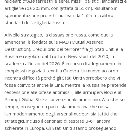
nucleari:
cruise
terrestri e aerei, missili balistici, lanciarazzi e
artiglierie (da 203mm, con gittata di 55km). Risultano in
sperimentazione proiettili nucleari da 152mm, calibro
standard dell’artiglieria russa.
A livello strategico, la dissuasione russa, come quella
americana, è fondata sulla MAD (Mutual Assured
Destruction). L’“equilibrio del terrore” fra gli Stati Uniti e la
Russia è regolato dal Trattato New start del 2010, in
scadenza all’inizio del 2026. È in corso di adeguamento in
complessi negoziati tenuti a Ginevra. Un nuovo accordo
incontra difficoltà perché gli Stati Uniti vorrebbero che vi
fosse coinvolta anche la Cina, mentre la Russia ne pretende
l’estensione alle difese antimissili, alle armi iperveloci e al
Prompt Global Strike convenzionale americano. Allo stesso
tempo, prosegue da parte sia americana che russa
l’ammodernamento degli arsenali nucleari sia tattici che
strategici, incluso il centinaio di testate B-61 ancora
schierate in Europa. Gli Stati Uniti stanno proseguendo