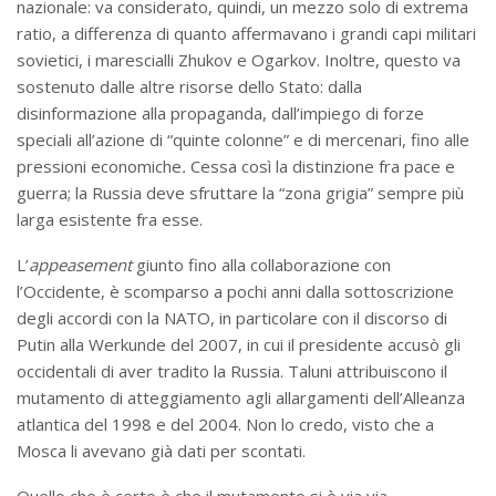
nazionale: va considerato, quindi, un mezzo solo di extrema
ratio, a differenza di quanto affermavano i grandi capi militari
sovietici, i marescialli Zhukov e Ogarkov. Inoltre, questo va
sostenuto dalle altre risorse dello Stato: dalla
disinformazione alla propaganda, dall’impiego di forze
speciali all’azione di “quinte colonne” e di mercenari, fino alle
pressioni economiche
.
Cessa così la distinzione fra pace e
guerra; la Russia deve sfruttare la “zona grigia” sempre più
larga esistente fra esse.
L’
appeasement
giunto fino alla collaborazione con
l’Occidente, è scomparso a pochi anni dalla sottoscrizione
degli accordi con la NATO, in particolare con il discorso di
Putin alla Werkunde del 2007, in cui il presidente accusò gli
occidentali di aver tradito la Russia. Taluni attribuiscono il
mutamento di atteggiamento agli allargamenti dell’Alleanza
atlantica del 1998 e del 2004. Non lo credo, visto che a
Mosca li avevano già dati per scontati.
Quello che è certo è che il mutamento si è via via