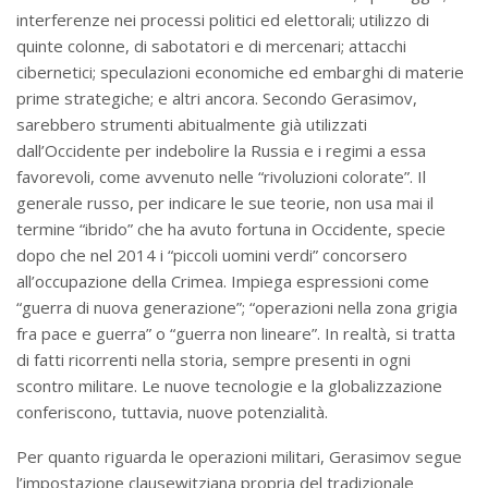
interferenze nei processi politici ed elettorali; utilizzo di
quinte colonne, di sabotatori e di mercenari; attacchi
cibernetici; speculazioni economiche ed embarghi di materie
prime strategiche; e altri ancora. Secondo Gerasimov,
sarebbero strumenti abitualmente già utilizzati
dall’Occidente per indebolire la Russia e i regimi a essa
favorevoli, come avvenuto nelle “rivoluzioni colorate”. Il
generale russo, per indicare le sue teorie, non usa mai il
termine “ibrido” che ha avuto fortuna in Occidente, specie
dopo che nel 2014 i “piccoli uomini verdi” concorsero
all’occupazione della Crimea. Impiega espressioni come
“guerra di nuova generazione”; “operazioni nella zona grigia
fra pace e guerra” o “guerra non lineare”. In realtà, si tratta
di fatti ricorrenti nella storia, sempre presenti in ogni
scontro militare. Le nuove tecnologie e la globalizzazione
conferiscono, tuttavia, nuove potenzialità.
Per quanto riguarda le operazioni militari, Gerasimov segue
l’impostazione clausewitziana propria del tradizionale