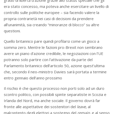
grado di libertà d’azione grazie allo status speciale che gli
era stato concesso, ma poteva anche esercitare un livello di
controllo sulle politiche europee – sia facendo valere la
propria contrarietà nei casi di decisioni da prendere
all’unanimità, sia creando “minoranze di blocco” su altre
questioni.
Quello britannico pare quindi profilarsi come un gioco a
somma zero. Mentre le fazioni pro-Brexit non sembrano
avere un piano d’azione credibile, le negoziazioni con l’UE
potranno solo partire con l’attivazione da parte del
Parlamento britannico dell’articolo 50, azione quest’ultima
che, secondo il neo-ministro Davies sarà portata a termine
entro gennaio dell’anno prossimo
Il rischio è che questo processo non porti solo ad un duro
scontro politico, con possibili spinte separatiste in Scozia e
Irlanda del Nord, ma anche sociale. Il governo dovrà far
fronte alle aspettative dei sostenitori del
leave
, al
malcontento degli elettori a sostegno del
remain
, e al senso