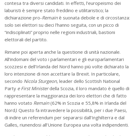
contesa tra diversi candidati. In effetti, l’europeismo dei
laburisti è sempre stato freddino e utilitaristico; la
dichiarazione pro-
Remain
è suonata debole e di circostanza:
solo sei elettori su dieci l’hanno seguita, con un picco di
“indisciplinati” proprio nelle regioni industriali, bastioni
elettorali del partito.
Rimane poi aperta anche la questione di unità nazionale.
All’indomani del voto i parlamentari e gli europarlamentari
scozzesi e dell’Irlanda del Nord hanno più volte dichiarato la
loro intenzione di non accettare la Brexit. In particolare,
secondo
Nicola Sturgeon
, leader dello Scottish National
Party
e
First Minister
della Scozia, il loro mandato è quello di
rappresentare la maggioranza dei loro elettori che di fatto
hanno votato
Remain
(62% in Scozia e 55,8% in Irlanda del
Nord
)
. Questo fa intravedere la possibilità, per i due Paesi,
di indire un referendum per separarsi dall’Inghilterra e dal
Galles, riunendosi all’Unione Europea una volta indipendenti.