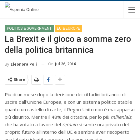
POLITICS & GOVERNMENT
EU & EUROPE
La Brexit e il gioco a somma zero
della politica britannica
On
Jul 26, 2016
By
Eleonora Poli
Share
Più di un mese dopo la decisione dei cittadini britannici di
uscire dall’Unione Europea, e con un sistema politico stabile
quanto un castello di carte, il Regno Unito non è mai apparso
più disunito. Mentre il 48% dei cittadini, per lo più
millenials
,
che ha votato a favore del
remain
si sente ora privato del
proprio futuro all’interno dell’UE e sembra aver riscoperto
una latente identità europea che non considera