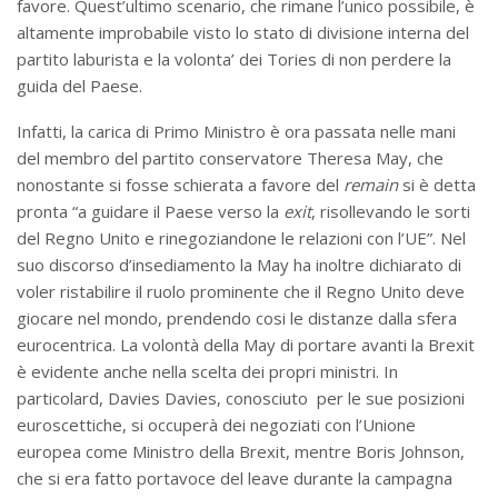
favore. Quest’ultimo scenario, che rimane l’unico possibile, è
altamente improbabile visto lo stato di divisione interna del
partito laburista e la volonta’ dei Tories di non perdere la
guida del Paese.
Infatti, la carica di Primo Ministro è ora passata nelle mani
del membro del partito conservatore Theresa May, che
nonostante si fosse schierata a favore del
remain
si è detta
pronta “a guidare il Paese verso la
exit
, risollevando le sorti
del Regno Unito e rinegoziandone le relazioni con l’UE”. Nel
suo discorso d’insediamento la May ha inoltre dichiarato di
voler ristabilire il ruolo prominente che il Regno Unito deve
giocare nel mondo, prendendo cosi le distanze dalla sfera
eurocentrica. La volontà della May di portare avanti la Brexit
è evidente anche nella scelta dei propri ministri. In
particolard, Davies Davies, conosciuto per le sue posizioni
euroscettiche, si occuperà dei negoziati con l’Unione
europea come Ministro della Brexit, mentre Boris Johnson,
che si era fatto portavoce del leave durante la campagna