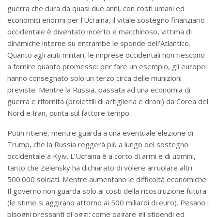
guerra che dura da quasi due anni, con costi umani ed
economici enormi per l’Ucraina, il vitale sostegno finanziario
occidentale è diventato incerto e macchinoso, vittima di
dinamiche interne su entrambe le sponde dell’Atlantico.
Quanto agli aiuti militari, le imprese occidentali non riescono
a fornire quanto promesso: per fare un esempio, gli europei
hanno consegnato solo un terzo circa delle munizioni
previste. Mentre la Russia, passata ad una economia di
guerra e rifornita (proiettili di artiglieria e droni) da Corea del
Nord e Iran, punta sul fattore tempo.
Putin ritiene, mentre guarda a una eventuale elezione di
Trump, che la Russia reggerà più a lungo del sostegno
occidentale a Kyiv. L’Ucraina è a corto di armi e di uomini,
tanto che Zelensky ha dichiarato di volere arruolare altri
500.000 soldati. Mentre aumentano le difficoltà economiche.
Il governo non guarda solo ai costi della ricostruzione futura
(le stime si aggirano attorno ai 500 miliardi di euro). Pesano i
bisogni pressanti di oggi: come pagare gli stipendi ed