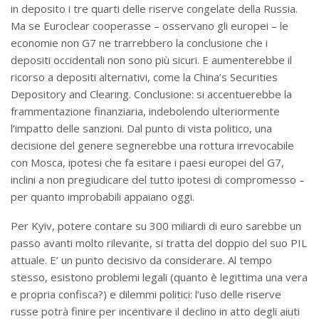
in deposito i tre quarti delle riserve congelate della Russia.
Ma se Euroclear cooperasse – osservano gli europei – le
economie non G7 ne trarrebbero la conclusione che i
depositi occidentali non sono più sicuri. E aumenterebbe il
ricorso a depositi alternativi, come la China’s Securities
Depository and Clearing. Conclusione: si accentuerebbe la
frammentazione finanziaria, indebolendo ulteriormente
l’impatto delle sanzioni. Dal punto di vista politico, una
decisione del genere segnerebbe una rottura irrevocabile
con Mosca, ipotesi che fa esitare i paesi europei del G7,
inclini a non pregiudicare del tutto ipotesi di compromesso –
per quanto improbabili appaiano oggi.
Per Kyiv, potere contare su 300 miliardi di euro sarebbe un
passo avanti molto rilevante, si tratta del doppio del suo PIL
attuale. E’ un punto decisivo da considerare. Al tempo
stesso, esistono problemi legali (quanto è legittima una vera
e propria confisca?) e dilemmi politici: l’uso delle riserve
russe potrà finire per incentivare il declino in atto degli aiuti