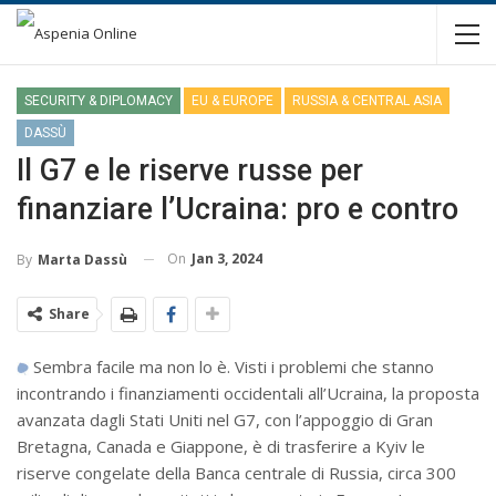
SECURITY & DIPLOMACY
EU & EUROPE
RUSSIA & CENTRAL ASIA
DASSÙ
Il G7 e le riserve russe per
finanziare l’Ucraina: pro e contro
On
Jan 3, 2024
By
Marta Dassù
Share
Sembra facile ma non lo è. Visti i problemi che stanno
incontrando i finanziamenti occidentali all’Ucraina, la proposta
avanzata dagli Stati Uniti nel G7, con l’appoggio di Gran
Bretagna, Canada e Giappone, è di trasferire a Kyiv le
riserve congelate della Banca centrale di Russia, circa 300