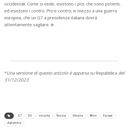
occidentali. Come si vede, esistono i
pro
, che sono potenti,
ed esistono i
contro
.
Pro
e
contro
, in mezzo a una guerra
europea, che un G7 a presidenza italiana dovrà
attentamente vagliare.
*
Una versione di questo articolo è apparsa su
Repubblica
del
31/12/2023
G7
EU
security
Russia
Ukraine
West
Europe
diplomacy