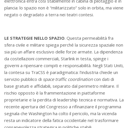
elettronica entra così stabilmente in cabina di pilotaggio e in
plancia: lo spazio non è “militarizzato” solo in orbita, ma viene
negato o degradato a terra nei teatri contesi.
LE STRATEGIE NELLO SPAZIO
. Questa permeabilità fra
sfera civile e militare spiega perché la sicurezza spaziale non
sia più un affare esclusivo delle forze armate. La dipendenza
da costellazioni commerciali, Starlink in testa, spinge i
governi a ripensare compiti e responsabilità. Negli Stati Uniti,
la contesa su TraCSS è paradigmatica: l’industria chiede un
servizio pubblico di
space traffic coordination
con dati di
base gratuiti e affidabili, separato dal perimetro militare. Il
rischio opposto è la frammentazione in piattaforme
proprietarie e la perdita di leadership tecnica e normativa. La
recente apertura del Congresso a rifinanziare il programma
segnala che Washington ha colto il pericolo, ma la vicenda
resta un indicatore della fatica occidentale nel trasformare
consapevolezza strategica in politiche stabili.