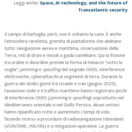
Leggi anche:
Space, AI technology, and the future of
Transatlantic security
Il campo di battaglia, però, non è soltanto la Luna. È anche
l’atmosfera rarefatta, gremita di piattaforme che abilitano
tutto: navigazione aerea e marittima, osservazione della
Terra, reti di droni e missili a guida satellitare. Qui la frizione
tra ordine e disordine prende la forma di minacce “sotto la
soglia”:
jamming
e
spoofing
del segnale GNSS, interferenze
elettroniche, cyberattacchi ai segmenti di terra. Durante la
guerra dei dodici giorni tra Israele e Iran (giugno 2025),
l’aviazione civile e il traffico marittimo hanno registrato picchi
di interferenze GNSS (
jamming
e
spoofing
) soprattutto nel
Mediterraneo orientale e nel Golfo Persico. Alcuni vettori
hanno ripianificato rotte e aumentato i tempi di volo,
facendo ricorso a procedure di radionavigazione ridondanti
(VOR/DME, INS/IRS) e a mitigazioni operative. La guerra