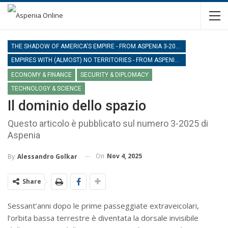
THE SHADOW OF AMERICA'S EMPIRE - FROM ASPENIA 3-2025
EMPIRES WITH (ALMOST) NO TERRITORIES - FROM ASPENIA 3-2025
ECONOMY & FINANCE
SECURITY & DIPLOMACY
TECHNOLOGY & SCIENCE
Il dominio dello spazio
Questo articolo è pubblicato sul numero 3-2025 di
Aspenia
On
Nov 4, 2025
By
Alessandro Golkar
Share
Sessant’anni dopo le prime passeggiate extraveicolari,
l’orbita bassa terrestre è diventata la dorsale invisibile