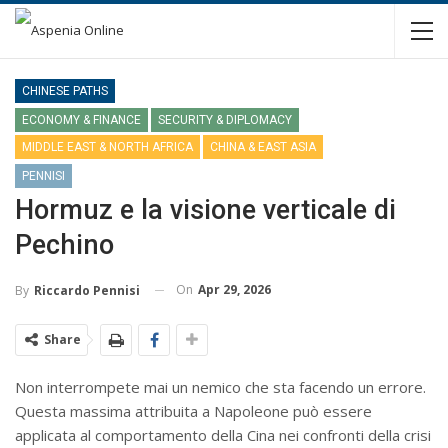
CHINESE PATHS
ECONOMY & FINANCE
SECURITY & DIPLOMACY
MIDDLE EAST & NORTH AFRICA
CHINA & EAST ASIA
PENNISI
Hormuz e la visione verticale di
Pechino
On
Apr 29, 2026
By
Riccardo Pennisi
Share
Non interrompete mai un nemico che sta facendo un errore.
Questa massima attribuita a Napoleone può essere
applicata al comportamento della Cina nei confronti della crisi