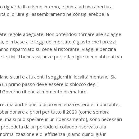
 riguarda il turismo interno, e punta ad una apertura
ità di diluire gli assembramenti ne consiglierebbe la
orate regole adeguate. Non potendosi tornare alle spiagge
tta, e in base alle leggi del mercato è giusto che i prezzi
nno risparmiato su cene al ristorante, viaggi e benzina
lettini. Il bonus vacanze per le famiglie meno abbienti va
no sicuri e attraenti i soggiorni in località montane. Sia
a un primo passo deve essere lo sblocco degli
il Governo ritiene al momento prematuro.
ore, ma anche quello di provenienza estera è importante,
 abbandonare a priori per tutto il 2020 (come sembra
te, ma si può sperare in un ripensamento), sono necessari
 preceduta da un periodo di collaudo riservato alla
normalizzazione e di efficienza (siamo quindi già in