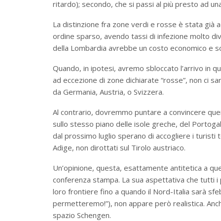
ritardo); secondo, che si passi al più presto ad un
La distinzione fra zone verdi e rosse è stata già a
ordine sparso, avendo tassi di infezione molto diver
della Lombardia avrebbe un costo economico e soci
Quando, in ipotesi, avremo sbloccato l’arrivo in ques
ad eccezione di zone dichiarate “rosse”, non ci sar
da Germania, Austria, o Svizzera.
Al contrario, dovremmo puntare a convincere quei
sullo stesso piano delle isole greche, del Portogal
dal prossimo luglio sperano di accogliere i turisti 
Adige, non dirottati sul Tirolo austriaco.
Un’opinione, questa, esattamente antitetica a qu
conferenza stampa. La sua aspettativa che tutti i 
loro frontiere fino a quando il Nord-Italia sarà sf
permetteremo!”), non appare però realistica. Anch
spazio Schengen.