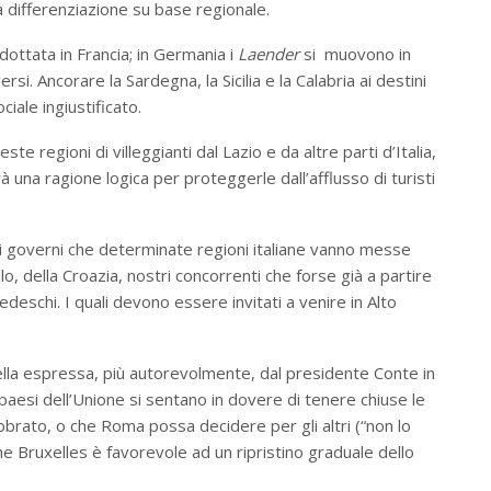
a differenziazione su base regionale.
dottata in Francia; in Germania i
Laender
si muovono in
si. Ancorare la Sardegna, la Sicilia e la Calabria ai destini
ale ingiustificato.
te regioni di villeggianti dal Lazio e da altre parti d’Italia,
à una ragione logica per proteggerle dall’afflusso di turisti
 governi che determinate regioni italiane vanno messe
lo, della Croazia, nostri concorrenti che forse già a partire
tedeschi. I quali devono essere invitati a venire in Alto
ella espressa, più autorevolmente, dal presidente Conte in
paesi dell’Unione si sentano in dovere di tenere chiuse le
ebbrato, o che Roma possa decidere per gli altri (“non lo
e Bruxelles è favorevole ad un ripristino graduale dello