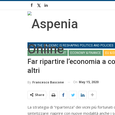
HOW THE PANDEMIC IS RESHAPING POLITICS AND POLICIES
POLITICS & GOVERNMENT
ECONOMY & FINANCE
EU & 
Far ripartire l’economia a co
altri
On
May 15, 2020
By
Francesco Bascone
Share
La strategia di “ripartenza” dei vicini più fortunati
sintetizzare: riaprire con nuove modalità anche i 