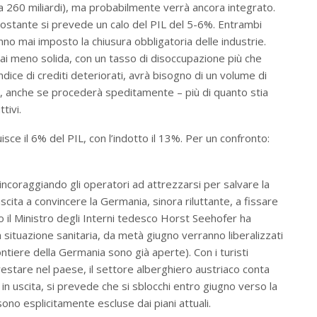
ca 260 miliardi), ma probabilmente verrà ancora integrato.
nonostante si prevede un calo del PIL del 5-6%. Entrambi
anno mai imposto la chiusura obbligatoria delle industrie.
sai meno solida, con un tasso di disoccupazione più che
dice di crediti deteriorati, avrà bisogno di un volume di
za, anche se procederà speditamente – più di quanto stia
tivi.
tuisce il 6% del PIL, con l’indotto il 13%. Per un confronto:
incoraggiando gli operatori ad attrezzarsi per salvare la
cita a convincere la Germania, sinora riluttante, a fissare
io il Ministro degli Interni tedesco Horst Seehofer ha
situazione sanitaria, da metà giugno verranno liberalizzati
rontiere della Germania sono già aperte). Con i turisti
a restare nel paese, il settore alberghiero austriaco conta
in uscita, si prevede che si sblocchi entro giugno verso la
 sono esplicitamente escluse dai piani attuali.