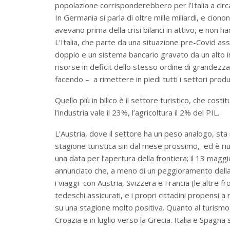
popolazione corrisponderebbero per l’Italia a cir
In Germania si parla di oltre mille miliardi, e cio
avevano prima della crisi bilanci in attivo, e non h
L’Italia, che parte da una situazione pre-Covid as
doppio e un sistema bancario gravato da un alto in
risorse in deficit dello stesso ordine di grandez
facendo – a rimettere in piedi tutti i settori produt
Quello più in bilico è il settore turistico, che costi
l’industria vale il 23%, l’agricoltura il 2% del PIL.
L’Austria, dove il settore ha un peso analogo, sta 
stagione turistica sin dal mese prossimo, ed è rius
una data per l’apertura della frontiera; il 13 magg
annunciato che, a meno di un peggioramento della 
i viaggi con Austria, Svizzera e Francia (le altre f
tedeschi assicurati, e i propri cittadini propensi 
su una stagione molto positiva. Quanto al turismo 
Croazia e in luglio verso la Grecia. Italia e Spagna