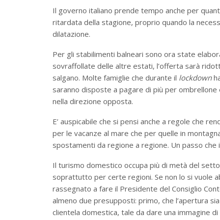
Il governo italiano prende tempo anche per quanto
ritardata della stagione, proprio quando la necess
dilatazione.
Per gli stabilimenti balneari sono ora state elab
sovraffollate delle altre estati, l’offerta sarà rido
salgano. Molte famiglie che durante il
lockdown
ha
saranno disposte a pagare di più per ombrellone e 
nella direzione opposta.
E’ auspicabile che si pensi anche a regole che renda
per le vacanze al mare che per quelle in montagn
spostamenti da regione a regione. Un passo che 
Il turismo domestico occupa più di metà del sett
soprattutto per certe regioni. Se non lo si vuole
rassegnato a fare il Presidente del Consiglio Con
almeno due presupposti: primo, che l’apertura sia
clientela domestica, tale da dare una immagine di 