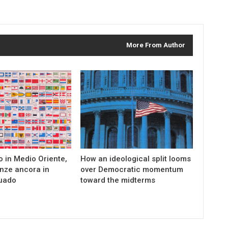
More From Author
to in Medio Oriente,
How an ideological split looms
nze ancora in
over Democratic momentum
uado
toward the midterms