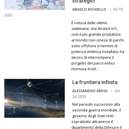
strategici
Jul 18,
ANGELO RICHIELLO
2025
È notizia delle ultime
settimane, che Ørsted A/S,
cioè il più grande produttore
al mondo non cinese di parchi
eolici offshore in termini di
potenza elettrica installata, ha
deciso di interrompere il
progetto del parco eolico
Hornsea 4 nel…
La frontiera infinita
Jun
ALESSANDRO ARESU
26, 2025
Nel periodo successivo alla
seconda guerra mondiale, il
governo degli Stati Uniti -
soprattutto attraverso il
dipartimento della Difesa e il