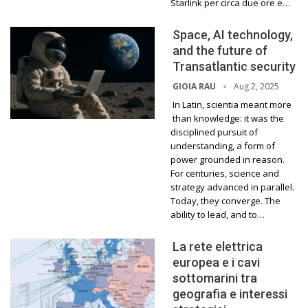
Starlink per circa due ore e…
Space, AI technology,
and the future of
Transatlantic security
Aug 2, 2025
GIOIA RAU
In Latin, scientia meant more
than knowledge: it was the
disciplined pursuit of
understanding, a form of
power grounded in reason.
For centuries, science and
strategy advanced in parallel.
Today, they converge. The
ability to lead, and to…
La rete elettrica
europea e i cavi
sottomarini tra
geografia e interessi