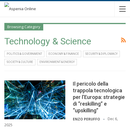
Browsing Category
Technology & Science
POLITICS & GOVERNMENT
ECONOMY & FINANCE
SECURITY & DIPLOMACY
SOCIETY & CULTURE
ENVIRONMENT & ENERGY
Il pericolo della
trappola tecnologica
per l’Europa: strategie
di “reskilling” e
“upskilling”
Dec 6,
ENZO PERUFFO
2025