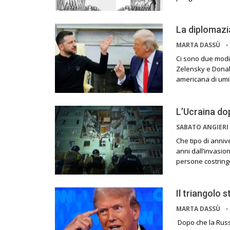
La diplomazi
MARTA DASSÙ
Ci sono due modi
Zelensky e Donald
americana di umil
L’Ucraina dop
SABATO ANGIERI
Che tipo di anniv
anni dall’invasio
persone costringe
Il triangolo 
MARTA DASSÙ
Dopo che la Russ