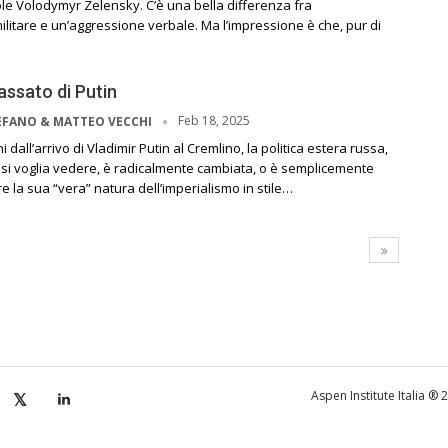
e Volodymyr Zelensky. C’è una bella differenza fra
litare e un’aggressione verbale. Ma l’impressione è che, pur di
passato di Putin
Feb 18, 2025
EFANO & MATTEO VECCHI
 dall’arrivo di Vladimir Putin al Cremlino, la politica estera russa,
si voglia vedere, è radicalmente cambiata, o è semplicemente
e la sua “vera” natura dell’imperialismo in stile…
Aspen Institute Italia ®