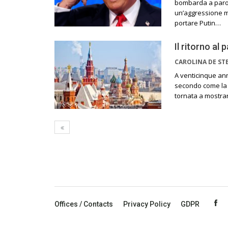
bombarda a parol
un’aggressione mi
portare Putin…
Il ritorno al 
CAROLINA DE ST
A venticinque anni
secondo come la 
tornata a mostrar
Offices / Contacts
Privacy Policy
GDPR