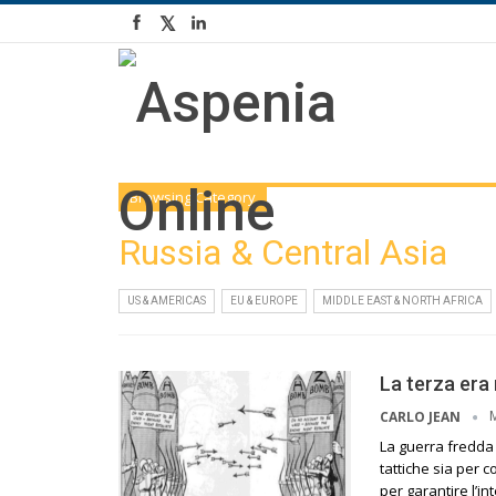
Browsing Category
Russia & Central Asia
US & AMERICAS
EU & EUROPE
MIDDLE EAST & NORTH AFRICA
La terza era
CARLO JEAN
La guerra fredda 
tattiche sia per 
per garantire l’i