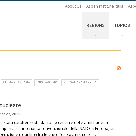
About Us
Aspen Institute Italia
Asp
REGIONS
TOPICS
CHINA & EAST ASIA
INDO-PACIFIC
SUB-SAHARAN AFRICA
 nucleare
Mar 28, 2025
è stata caratterizzata dal ruolo centrale delle armi nucleari
compensare l’inferiorità convenzionale della NATO in Europa, sia
ntegrazione (coupling) fra le sue difese avanzate e il…