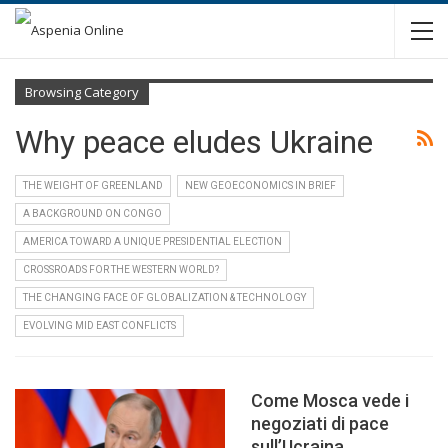
Browsing Category
Why peace eludes Ukraine
THE WEIGHT OF GREENLAND
NEW GEOECONOMICS IN BRIEF
A BACKGROUND ON CONGO
AMERICA TOWARD A UNIQUE PRESIDENTIAL ELECTION
CROSSROADS FOR THE WESTERN WORLD?
THE CHANGING FACE OF GLOBALIZATION & TECHNOLOGY
EVOLVING MID EAST CONFLICTS
Come Mosca vede i
negoziati di pace
sull’Ucraina