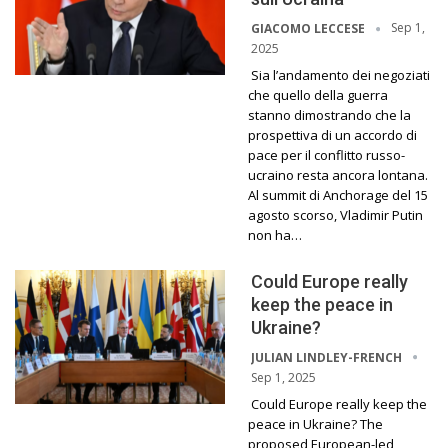
Sep 1,
GIACOMO LECCESE
2025
Sia l’andamento dei negoziati
che quello della guerra
stanno dimostrando che la
prospettiva di un accordo di
pace per il conflitto russo-
ucraino resta ancora lontana.
Al summit di Anchorage del 15
agosto scorso, Vladimir Putin
non ha…
Could Europe really
keep the peace in
Ukraine?
JULIAN LINDLEY-FRENCH
Sep 1, 2025
Could Europe really keep the
peace in Ukraine? The
proposed European-led