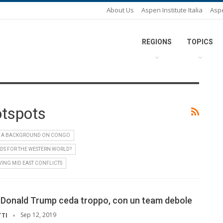
About Us
Aspen Institute Italia
Asp
REGIONS
TOPICS
otspots
A BACKGROUND ON CONGO
DS FOR THE WESTERN WORLD?
VING MID EAST CONFLICTS
he Donald Trump ceda troppo, con un team debole
Sep 12, 2019
TTI