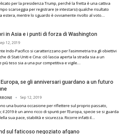
icato per la presidenza Trump, perché la fretta è una cattiva
tempo scarseggia per registrare (e intestarsi) qualche risultato
tica estera, mentre lo sguardo è ovviamente rivolto al voto…
bri in Asia e i punti di forza di Washington
Sep 12, 2019
nte Indo-Pacifico si caratterizzano per l’asimmetria tra gli obiettivi
iche di Stati Uniti e Cina: ciò lascia aperta la strada sia a un
più teso sia a una pur competitiva e vigile…
d Europa, se gli anniversari guardano a un futuro
une
Sep 12, 2019
ARRONE
ono una buona occasione per riflettere sul proprio passato,
; il 2019 è un anno ricco di spunti per l’Europa, specie se si guarda
lla sua pace, stabilità e sicurezza. Ricorre infatti il…
d sul faticoso negoziato afgano