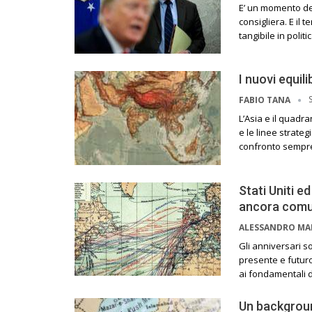
E’ un momento del
consigliera. E il 
tangibile in poli
I nuovi equili
FABIO TANA
L’Asia e il quadra
e le linee strateg
confronto sempre 
Stati Uniti e
ancora com
ALESSANDRO M
Gli anniversari s
presente e futuro
ai fondamentali de
Un backgroun