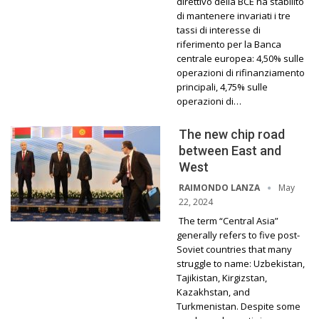
direttivo della BCE ha stabilito
di mantenere invariati i tre
tassi di interesse di
riferimento per la Banca
centrale europea: 4,50% sulle
operazioni di rifinanziamento
principali, 4,75% sulle
operazioni di…
The new chip road
between East and
West
May
RAIMONDO LANZA
22, 2024
The term “Central Asia”
generally refers to five post-
Soviet countries that many
struggle to name: Uzbekistan,
Tajikistan, Kirgizstan,
Kazakhstan, and
Turkmenistan. Despite some