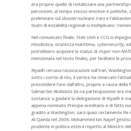
era proprio quello di rivitalizzare una
partnership
i
percezioni, al tempo stesso emotive e politiche,
preliminare sul
dossier
nucleare Iran) e l’abbandon
teatri di instabilità regionali si moltiplicano: Yemen, 
Nel comunicato finale, Stati Uniti e CCG si impegna
missilistica, sicurezza marittima,
cybersecurity
, e
potrebbero acquisire lo status di
major non-NATO
menzionata nel testo finale), per facilitare le proc
Riyadh cercava rassicurazioni sull’Iran, Washington 
sotto i sorrisi di rito, il vertice ha rimarcato l’attu
prescindere l’uno dall’altro, proprio a causa della
Salman bin Abdulaziz (la cui partecipazione era sta
sostanza: a guidare la delegazione di Riyadh è sta
appena nominato Principe ereditario e di fatto nu
gradito a Washington, sarà quasi certamente Re i
Al-Qaeda nel 2009, Mohammed bin Nayef gestisc
prudente in politica estera rispetto al Ministro d