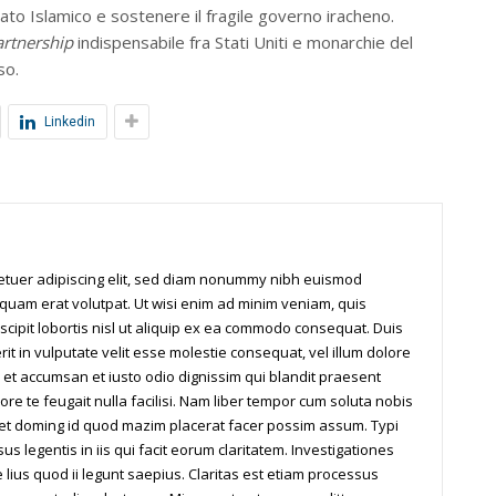
ato Islamico e sostenere il fragile governo iracheno.
artnership
indispensabile fra Stati Uniti e monarchie del
so.
Linkedin
tetuer adipiscing elit, sed diam nonummy nibh euismod
iquam erat volutpat. Ut wisi enim ad minim veniam, quis
scipit lobortis nisl ut aliquip ex ea commodo consequat. Duis
it in vulputate velit esse molestie consequat, vel illum dolore
os et accumsan et iusto odio dignissim qui blandit praesent
ore te feugait nulla facilisi. Nam liber tempor cum soluta nobis
iet doming id quod mazim placerat facer possim assum. Typi
us legentis in iis qui facit eorum claritatem. Investigationes
ius quod ii legunt saepius. Claritas est etiam processus