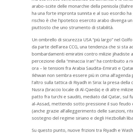
arabo-sciite delle monarchie della penisola (Bahrei
ha una forte impronta sunnita e al suo esordio ha c
rischio è che l’ipotetico esercito arabo divenga u
piuttosto che uno strumento di stabilità.
Un ombrello di sicurezza USA “più largo” nel Golfo
da parte dell’area CCG, una tendenza che si sta a
bombardamenti emiratini contro milizie jihadiste a T
percezione della “minaccia Iran” ha contribuito a
ora – le tensioni fra Arabia Saudita-Emirati e Qata
Ikhwan non sembra essere più in cima all’agenda pol
l’altro sulla tattica di Riyadh in Siria: la presa dell
Nusra (braccio locale di Al-Qaeda) e di altre miliz
patto fra turchi e sauditi, mediato dal Qatar, sul f
al-Assad, mettendo sotto pressione il suo feudo c
(anche grazie all’alleggerimento delle sanzioni, rit
sostegno del regime siriano e degli Hezbollah liba
Su questo punto, nuove frizioni tra Riyadh e Washi