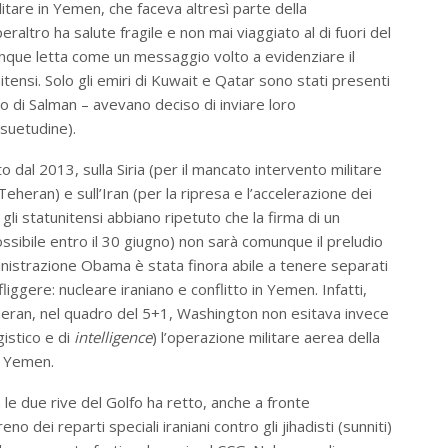
litare in Yemen, che faceva altresì parte della
altro ha salute fragile e non mai viaggiato al di fuori del
que letta come un messaggio volto a evidenziare il
tensi. Solo gli emiri di Kuwait e Qatar sono stati presenti
 no di Salman – avevano deciso di inviare loro
nsuetudine).
 dal 2013, sulla Siria (per il mancato intervento militare
heran) e sull’Iran (per la ripresa e l’accelerazione dei
li statunitensi abbiano ripetuto che la firma di un
ossibile entro il 30 giugno) non sarà comunque il preludio
ministrazione Obama è stata finora abile a tenere separati
ggere: nucleare iraniano e conflitto in Yemen. Infatti,
eran, nel quadro del 5+1, Washington non esitava invece
gistico e di
intelligence
) l’operazione militare aerea della
in Yemen.
fra le due rive del Golfo ha retto, anche a fronte
eno dei reparti speciali iraniani contro gli jihadisti (sunniti)