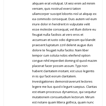
aliquam erat volutpat. Ut wisi enim ad minim
veniam, quis nostrud exerci tation
ullamcorper suscipit lobortis nisl ut aliquip ex
ea commodo consequat. Duis autem vel eum
iriure dolor in hendrerit in vulputate velit
esse molestie consequat, vel illum dolore eu
feugiat nulla facilisis at vero eros et
accumsan et iusto odio dignissim qui blandit
praesent luptatum zzril delenit augue duis
dolore te feugait nulla facilisi. Nam liber
tempor cum soluta nobis eleifend option
congue nihil imperdiet doming id quod mazim
placerat facer possim assum. Typi non
habent claritatem insitam; est usus legentis
in iis qui facit eorum claritatem.
Investigationes demonstraverunt lectores
legere me lius quod ii legunt saepius. Claritas
est etiam processus dynamicus, qui sequitur
mutationem consuetudium lectorum. Mirum
est notare quam littera gothica, quam nunc