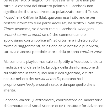
certezze? No, o meglio, non necessariamente e non per
tutti. “La crescita del dibattito politico su Facebook non
significa che il sito sia diventato polarizzato come il Texas
(rosso) e la California (blu): qualcuno usa il sito anche per
restare informato sulla parte avversa”, ha scritto il
New York
Times
. Insomma, se è vero che su Facebook
what goes
around comes around
, se ciò che commentiamo o
approviamo con un pollice all’insù ci tornerà indietro sotto
forma di suggerimenti, selezione delle notizie e pubblicità,
tuttavia è ancora possibile uscire dalla propria
comfort zone
.
Ma come una playlist musicale su Spotify o Youtube, la dieta
mediatica è di chi se la fa. La colpa della disinformazione di
cui soffriamo in tanti quindi non è dell’algoritmo, è tutta
nostra: nell’era dei
personal media
, ciascuno ha il
proprio
newsfeed
personalizzato, e dunque quello che s
imerita.
Secondo Walter Quattrociocchi, coordinatore del laboratorio
di Computational Social Science di IMT Institute for Advanced