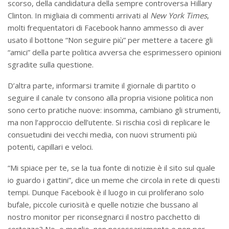
scorso, della candidatura della sempre controversa Hillary
Clinton. In migliaia di commenti arrivati al
New York Times
,
molti frequentatori di Facebook hanno ammesso di aver
usato il bottone “Non seguire più” per mettere a tacere gli
“amici” della parte politica avversa che esprimessero opinioni
sgradite sulla questione.
D’altra parte, informarsi tramite il giornale di partito o
seguire il canale tv consono alla propria visione politica non
sono certo pratiche nuove: insomma, cambiano gli strumenti,
ma non l’approccio dell’utente. Si rischia così di replicare le
consuetudini dei vecchi media, con nuovi strumenti più
potenti, capillari e veloci.
“Mi spiace per te, se la tua fonte di notizie è il sito sul quale
io guardo i gattini”, dice un meme che circola in rete di questi
tempi. Dunque Facebook è il luogo in cui proliferano solo
bufale, piccole curiosità e quelle notizie che bussano al
nostro monitor per riconsegnarci il nostro pacchetto di