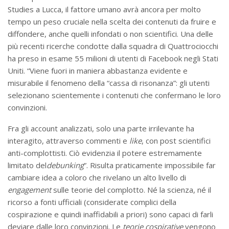
Studies a Lucca, il fattore umano avrà ancora per molto
tempo un peso cruciale nella scelta dei contenuti da fruire e
diffondere, anche quelli infondati o non scientifici. Una delle
più recenti ricerche condotte dalla squadra di Quattrociocchi
ha preso in esame 55 milioni di utenti di Facebook negli Stati
Uniti. “Viene fuori in maniera abbastanza evidente e
misurabile il fenomeno della “cassa di risonanza”: gli utenti
selezionano scientemente i contenuti che confermano le loro
convinzioni.
Fra gli account analizzati, solo una parte irrilevante ha
interagito, attraverso commenti e
like
, con post scientifici
anti-complottisti. Ciò evidenzia il potere estremamente
limitato del
debunking
”. Risulta praticamente impossibile far
cambiare idea a coloro che rivelano un alto livello di
engagement
sulle teorie del complotto. Né la scienza, né il
ricorso a fonti ufficiali (considerate complici della
cospirazione e quindi inaffidabili a priori) sono capaci di farli
deviare dalle loro convinzioni. Le
teorie cospirative
vengono