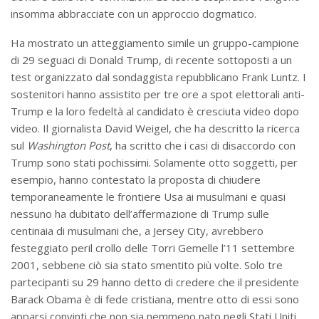
insomma abbracciate con un approccio dogmatico.
Ha mostrato un atteggiamento simile un gruppo-campione
di 29 seguaci di Donald Trump, di recente sottoposti a un
test organizzato dal sondaggista repubblicano Frank Luntz. I
sostenitori hanno assistito per tre ore a spot elettorali anti-
Trump e la loro fedeltà al candidato è cresciuta video dopo
video. Il giornalista David Weigel, che ha descritto la ricerca
sul
Washington Post
, ha scritto che i casi di disaccordo con
Trump sono stati pochissimi. Solamente otto soggetti, per
esempio, hanno contestato la proposta di chiudere
temporaneamente le frontiere Usa ai musulmani e quasi
nessuno ha dubitato dell’affermazione di Trump sulle
centinaia di musulmani che, a Jersey City, avrebbero
festeggiato peril crollo delle Torri Gemelle l’11 settembre
2001, sebbene ciò sia stato smentito più volte. Solo tre
partecipanti su 29 hanno detto di credere che il presidente
Barack Obama è di fede cristiana, mentre otto di essi sono
apparsi convinti che non sia nemmeno nato negli Stati Uniti.