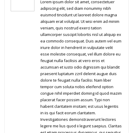
Lorem ipsum dolor sit amet, consectetuer
adipiscing elit, sed diam nonummy nibh
euismod tincidunt ut laoreet dolore magna
aliquam erat volutpat. Ut wisi enim ad minim
veniam, quis nostrud exerci tation
ullamcorper suscipit lobortis nisl ut aliquip ex
ea commodo consequat. Duis autem vel eum
iriure dolor in hendrerit in vulputate velit
esse molestie consequat, vel illum dolore eu
feugiat nulla facilisis at vero eros et
accumsan et iusto odio dignissim qui blandit
praesent luptatum zzril delenit augue duis
dolore te feugait nulla facilisi. Nam liber
tempor cum soluta nobis eleifend option
congue nihil imperdiet doming id quod mazim
placerat facer possim assum. Typi non
habent claritatem insitam; est usus legentis
in iis qui facit eorum claritatem.
Investigationes demonstraverunt lectores
legere me lius quod ii legunt saepius. Claritas
est etiam processus dynamicus, qui sequitur