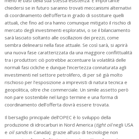
meno le basi della sua stessa esistenza. È importante
chiedersi se in futuro saranno trovati meccanismi alternativi
di coordinamento dell’offerta in grado di sostituire quelli
attuali, che fino ad ora hanno comunque mitigato il rischio di
mercato degli investimenti esplorativi, o se il bilanciamento
sarà lasciato soltanto alle oscillazioni dei prezzi, come
sembra delinearsi nella fase attuale. Se così sarà, si aprirà
una nuova fase caratterizzata da una maggiore conflittualità
tra i produttori: ciò potrebbe accentuare la volatilità delle
normali fasi cicliche e dunque l’incertezza connaturata agli
investimenti nel settore petrolifero, di per sé già molto
rischioso per l’esposizione a imprevisti di natura tecnica e
geopolitica, oltre che commerciale. Un simile assetto però
non pare sostenibile nel lungo termine e una forma di
coordinamento dell’offerta dovrà essere trovata.
Il bersaglio principale dell’OPEC è lo sviluppo della
produzione di idrocarburi in Nord America (
tight oil
negli USA
e
oil sands
in Canada): grazie all’uso di tecnologie non