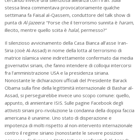
cercando invece una silenziosa alleanza con l’Iran. Sulla
stessa linea commentava provocatoriamente qualche
settimana fa Faisal al-Qassem, conduttore del talk show di
punta di
Al-Jazeera
: “Forse che il terrorismo sunnita è
haram
,
illecito, mentre quello sciita è
halal
, permesso?”
Il silenzioso avvicinamento della Casa Bianca all’asse Iran-
Siria (cioè Al-Assad) in nome della lotta al terrorismo di
matrice islamica viene indirettamente confermato dai media
governativi siriani, che fanno intendere di colloqui intercorsi
fra l’amministrazione USA e la presidenza siriana.
Nonostante le dichiarazioni ufficiali del Presidente Barack
Obama sulla fine della legittimità internazionale di Bashar al-
Assad, si perseguirebbe invece uno scopo comune: quello,
appunto, di annientare ISIS. Sulle pagine Facebook degli
attivisti siriani pro-rivoluzione la condanna della doppia faccia
americana è unanime. Uno stato di disperazione e
impotenza di molti rispetto al non-intervento internazionale
contro il regime siriano (nonostante le severe posizioni