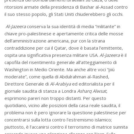
ritorsioni armate della presidenza di Bashar al-Assad contro
il suo stesso popolo, gli Stati Uniti chiuderebbero gli occhi.
Al-Jazeera
conserva la sua identità di media “militante” in
chiave pro-palestinese e apertamente critica delle mosse
dell’amministrazione americana, pur con la strana
contraddizione per cui il Qatar, dove è basata l’emittente,
ospita una significativa presenza militare USA.
Al-Jazeera
è il
capofila del risentimento generale all’atteggiamento di
Washington in Medio Oriente. Ma anche altre voci “più
moderate”, come quella di Abdulrahman al-Rashed,
Direttore Generale di
Al-Arabiya
ed editorialista per il
giornale saudita di stanza a Londra
Asharq Alwsat
,
esprimono pareri non troppo distanti. Per questo
quotidiano, vicino alle posizioni della casa reale saudita, il
problema non è pero ignorare la questione palestinese per
concentrarsi sulla lotta contro l’estremismo islamico;
piuttosto, è l’accanirsi contro il terrorismo di matrice sunnita