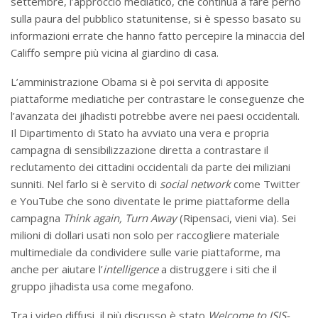
settembre, l’approccio mediatico, che continua a fare perno
sulla paura del pubblico statunitense, si è spesso basato su
informazioni errate che hanno fatto percepire la minaccia del
Califfo sempre più vicina al giardino di casa.
L’amministrazione Obama si è poi servita di apposite
piattaforme mediatiche per contrastare le conseguenze che
l’avanzata dei jihadisti potrebbe avere nei paesi occidentali.
Il Dipartimento di Stato ha avviato una vera e propria
campagna di sensibilizzazione diretta a contrastare il
reclutamento dei cittadini occidentali da parte dei miliziani
sunniti. Nel farlo si è servito di
social network
come Twitter
e YouTube che sono diventate le prime piattaforme della
campagna
Think again, Turn Away
(Ripensaci, vieni via). Sei
milioni di dollari usati non solo per raccogliere materiale
multimediale da condividere sulle varie piattaforme, ma
anche per aiutare l’
intelligence
a distruggere i siti che il
gruppo jihadista usa come megafono.
Tra i video diffusi, il più discusso è stato
Welcome to ISIS-