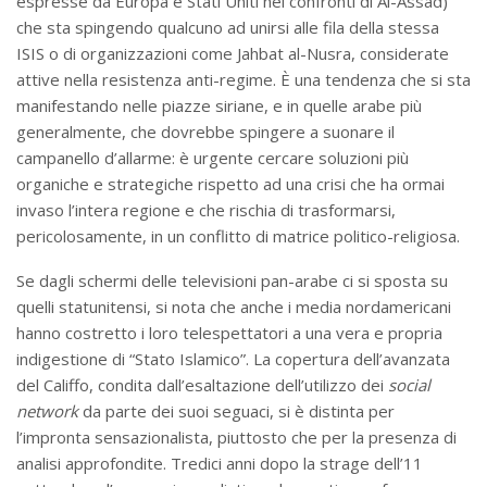
espresse da Europa e Stati Uniti nei confronti di Al-Assad)
che sta spingendo qualcuno ad unirsi alle fila della stessa
ISIS o di organizzazioni come Jahbat al-Nusra, considerate
attive nella resistenza anti-regime. È una tendenza che si sta
manifestando nelle piazze siriane, e in quelle arabe più
generalmente, che dovrebbe spingere a suonare il
campanello d’allarme: è urgente cercare soluzioni più
organiche e strategiche rispetto ad una crisi che ha ormai
invaso l’intera regione e che rischia di trasformarsi,
pericolosamente, in un conflitto di matrice politico-religiosa.
Se dagli schermi delle televisioni pan-arabe ci si sposta su
quelli statunitensi, si nota che anche i media nordamericani
hanno costretto i loro telespettatori a una vera e propria
indigestione di “Stato Islamico”. La copertura dell’avanzata
del Califfo, condita dall’esaltazione dell’utilizzo dei
social
network
da parte dei suoi seguaci, si è distinta per
l’impronta sensazionalista, piuttosto che per la presenza di
analisi approfondite. Tredici anni dopo la strage dell’11