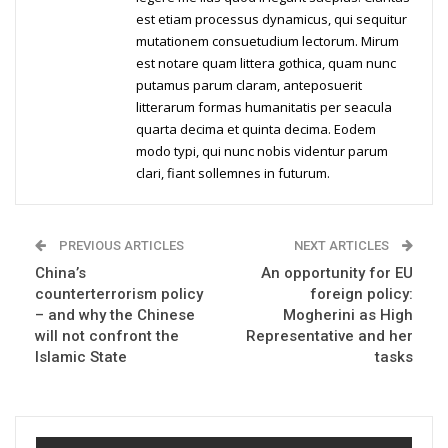
est etiam processus dynamicus, qui sequitur
mutationem consuetudium lectorum. Mirum
est notare quam littera gothica, quam nunc
putamus parum claram, anteposuerit
litterarum formas humanitatis per seacula
quarta decima et quinta decima. Eodem
modo typi, qui nunc nobis videntur parum
clari, fiant sollemnes in futurum.
PREVIOUS ARTICLES
NEXT ARTICLES
China’s
An opportunity for EU
counterterrorism policy
foreign policy:
– and why the Chinese
Mogherini as High
will not confront the
Representative and her
Islamic State
tasks