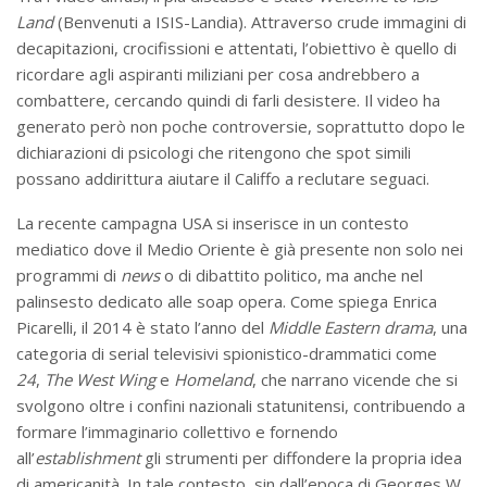
Land
(Benvenuti a ISIS-Landia). Attraverso crude immagini di
decapitazioni, crocifissioni e attentati, l’obiettivo è quello di
ricordare agli aspiranti miliziani per cosa andrebbero a
combattere, cercando quindi di farli desistere. Il video ha
generato però non poche controversie, soprattutto dopo le
dichiarazioni di psicologi che ritengono che spot simili
possano addirittura aiutare il Califfo a reclutare seguaci.
La recente campagna USA si inserisce in un contesto
mediatico dove il Medio Oriente è già presente non solo nei
programmi di
news
o di dibattito politico, ma anche nel
palinsesto dedicato alle soap opera. Come spiega Enrica
Picarelli, il 2014 è stato l’anno del
Middle Eastern drama
, una
categoria di serial televisivi spionistico-drammatici come
24
,
The West Wing
e
Homeland
, che narrano vicende che si
svolgono oltre i confini nazionali statunitensi, contribuendo a
formare l’immaginario collettivo e fornendo
all’
establishment
gli strumenti per diffondere la propria idea
di americanità. In tale contesto, sin dall’epoca di Georges W.