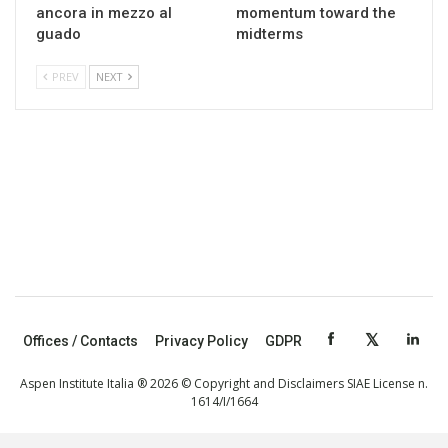
ancora in mezzo al
momentum toward the
guado
midterms
PREV
NEXT
Offices / Contacts
Privacy Policy
GDPR
Aspen Institute Italia ® 2026 © Copyright and Disclaimers SIAE License n.
1614/I/1664