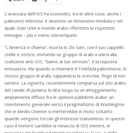
L’avanzata dell’ISIS ha sconvolto, tra le altre cose, anche i
palinsesti televisivi: è divenuto un fenomeno mediatico nel
quale Stati Uniti e mondo arabo riflettono le rispettive
immagini – più o meno stereotipate.
“L’America vi chiama”, esorta lo Zio Sam, con il suo cappello
stelle e strisce, invitando un gruppo di arabi a unirsi alla
coalizione anti-ISIS. “Siamo al tuo servizio”, è la risposta
entusiasta. Ma quando a chiamare è l’
intifada
palestinese, lo
stesso gruppo di arabi, tappandosi le orecchie, finge di non
sentire. La vignetta, recentemente comparsa sul sito arabo
del canale
Al-Jazeera
, la dice lunga su un atteggiamento
ampiamente diffuso fra le opinioni pubbliche arabe: un
risentimento generale verso il pragmatismo di Washington
che in Medio Oriente si metterebbe in moto soltanto
quando vengono toccati gli interessi statunitensi. In questo
caso il motore sarebbe la minaccia di ISIS mentre, in
presenza dei bombardamenti israeliani su Gaza, o delle