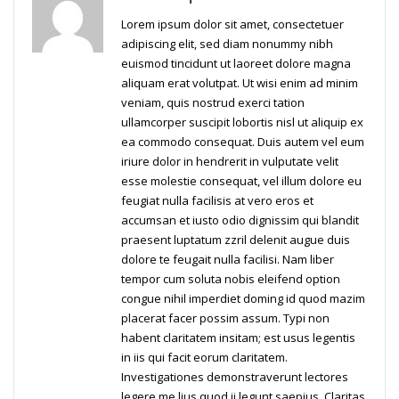
Lorem ipsum dolor sit amet, consectetuer
adipiscing elit, sed diam nonummy nibh
euismod tincidunt ut laoreet dolore magna
aliquam erat volutpat. Ut wisi enim ad minim
veniam, quis nostrud exerci tation
ullamcorper suscipit lobortis nisl ut aliquip ex
ea commodo consequat. Duis autem vel eum
iriure dolor in hendrerit in vulputate velit
esse molestie consequat, vel illum dolore eu
feugiat nulla facilisis at vero eros et
accumsan et iusto odio dignissim qui blandit
praesent luptatum zzril delenit augue duis
dolore te feugait nulla facilisi. Nam liber
tempor cum soluta nobis eleifend option
congue nihil imperdiet doming id quod mazim
placerat facer possim assum. Typi non
habent claritatem insitam; est usus legentis
in iis qui facit eorum claritatem.
Investigationes demonstraverunt lectores
legere me lius quod ii legunt saepius. Claritas